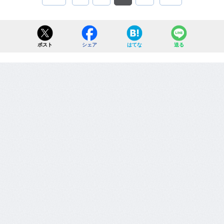
ポスト
シェア
はてな
送る