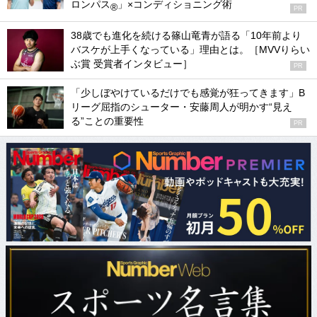
ロンパス
」×コンディショニング術
®
PR
38歳でも進化を続ける篠山竜青が語る「10年前より
バスケが上手くなっている」理由とは。［MVVりらい
ぶ賞 受賞者インタビュー］
PR
「少しぼやけているだけでも感覚が狂ってきます」B
リーグ屈指のシューター・安藤周人が明かす“見え
る”ことの重要性
PR