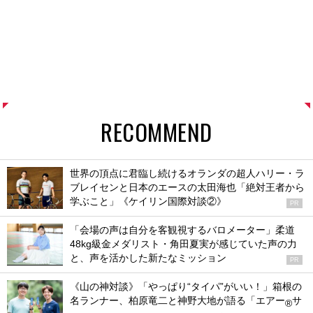
RECOMMEND
世界の頂点に君臨し続けるオランダの超人ハリー・ラ
ブレイセンと日本のエースの太田海也「絶対王者から
学ぶこと」《ケイリン国際対談②》
PR
「会場の声は自分を客観視するバロメーター」柔道
48kg級金メダリスト・角田夏実が感じていた声の力
と、声を活かした新たなミッション
PR
《山の神対談》「やっぱり“タイパ”がいい！」箱根の
名ランナー、柏原竜二と神野大地が語る「エアー
サ
®