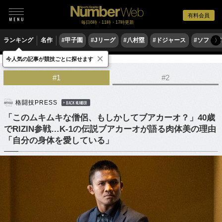
有料会員
毎日6時・11時・17時更新
ランキング
名作
#甲子園
#Jリーグ
#八村塁
#ドジャース
#ソフトバ
〉
×
今人気の記事が競技ごとに探せます
格闘技
その他
#1
#2
格闘技PRESS
BACK NUMBER
「このムキムキな僧侶、もしかしてブアカーオ？」40歳
でRIZIN参戦…K-1の伝説ブアカーオが語る肉体美の理由
「自分の身体を愛している」