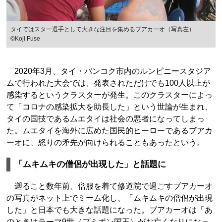
タイではスター選手として大きな注目を集めるブアカーオ（写真左）
©Koji Fuse
2020年3月、タイ・バンコク市内のルンピニースタジア
ムで行われた大会では、発表されただけでも100人以上が
感染するというクラスターが発生。このクラスターによっ
て「コロナの感染拡大を助長した」という世論が生まれ、
タイの国技であるムエタイは社会の悪者になってしまっ
た。ムエタイを海外に広めた国民的ヒーローであるブアカ
ーオに、怒りの矛先が向けられることもあったという。
「ムキムキの僧侶が出現した」と話題に
遡ること数年前、僧服を着て修道院で過ごすブアカーオ
の写真がネット上でミーム化し、「ムキムキの僧侶が出現
した」と日本でも大きな話題になった。ブアカーオは「あ
のときはラーマ9世（プミポン国王）がお亡くなりになっ