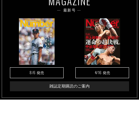
MAGAZINE
最新号
8/6
4/16
発売
発売
雑誌定期購読のご案内