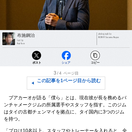
photograph by
布施鋼治
RIZIN FF Susumu Nagao
text by
Koji Fuse
ポスト
シェア
コピー
3
/4
ページ目
この記事を1ページ目から読む
ブアカーオが語る「僕ら」とは、現在彼が長を務めるバ
ンチャメークジムの所属選手やスタッフを指す。このジム
はタイの古都チェンマイを拠点に、タイ国内に3つのジム
を持つ。
「プロは10名以上。スタッフやトレーナーを入れると、全