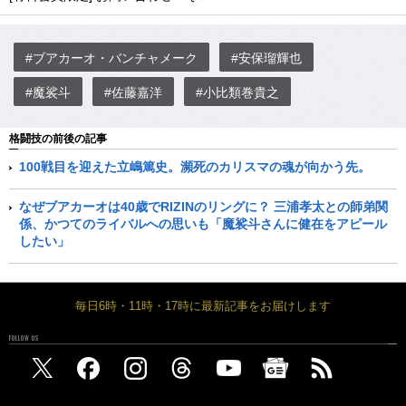
#ブアカーオ・バンチャメーク
#安保瑠輝也
#魔裟斗
#佐藤嘉洋
#小比類巻貴之
格闘技の前後の記事
100戦目を迎えた立嶋篤史。瀕死のカリスマの魂が向かう先。
なぜブアカーオは40歳でRIZINのリングに？ 三浦孝太との師弟関
係、かつてのライバルへの思いも「魔裟斗さんに健在をアピール
したい」
毎日6時・11時・17時に最新記事をお届けします
FOLLOW US