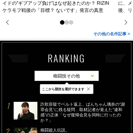
イドの“ギブアップ負け”はなぜ起きたのか？ RIZIN
に、メ
ケラモフ戦後の「目標？ ないです」発言の真意
後、リ
その他の名作記事 >
RANKING
格闘技その他
×
ここから競技を選択できます
最新
24時間
週間
詐欺容疑でベルト返上、ぱんちゃん璃奈の“謝
罪会見”に残る疑問…取材記者が覚えた“違和
感”の正体「なぜ復帰会見を同時に行ったの
か？」
格闘超人伝説。