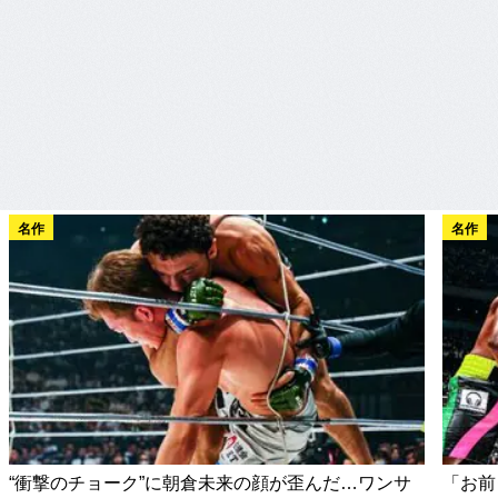
名作
名作
“衝撃のチョーク”に朝倉未来の顔が歪んだ…ワンサ
「お前