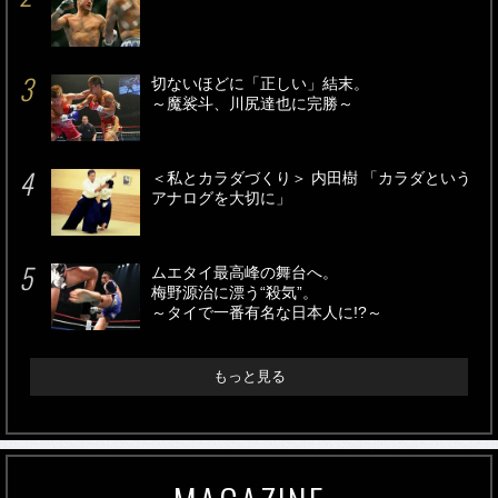
切ないほどに「正しい」結末。
～魔裟斗、川尻達也に完勝～
＜私とカラダづくり＞ 内田樹 「カラダという
アナログを大切に」
ムエタイ最高峰の舞台へ。
梅野源治に漂う“殺気”。
～タイで一番有名な日本人に!?～
もっと見る