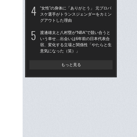
えて
“女性”の身体に「ありがとう」 元プロバ
こ
スケ選手がトランスジェンダーをカミン
グアウトした理由
河
が何
渡邊雄太と八村塁が“NBA”で競い合うと
悟を
いう幸せ…出会いは6年前の日本代表合
「N
宿、変化する立場と関係性「やたらと生
意気になった（笑）」
「
は
NB
もっと見る
「