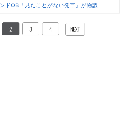
ンドOB「見たことがない発言」が物議
2
3
4
NEXT