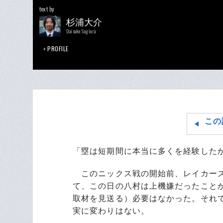
text by
杉浦大介
Daisuke Sugiura
PROFILE
この
「塁は短期間に本当に多くを経験した
このニックス戦の開始前、レイカーズ
て、この日の八村は上機嫌だったこと
取材を見送る）必要はなかった。それ
実に変わりはない。