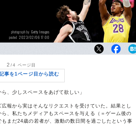
Getty Images
photograph by
2023/02/06 17:00
posted
電撃トレードでNBA名門レイカーズに加入し
天地で上々のスタートを切り、プレイオフへ
した
2
/4
ページ目
記事を1ページ目から読む
から、少しスペースをあげて欲しい」
広報から実はそんなリクエストを受けていた。結果とし
から、私たちメディアもスペースを与える（＝ゲーム後の
でもまだ24歳の若者が、激動の数日間を過ごしたという事