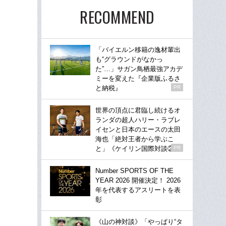
RECOMMEND
「バイエルン移籍の逸材輩出
も“グラウンドがなかっ
た”…」サガン鳥栖最強アカデ
ミーを変えた『企業版ふるさ
と納税』
PR
世界の頂点に君臨し続けるオ
ランダの超人ハリー・ラブレ
イセンと日本のエースの太田
海也「絶対王者から学ぶこ
と」《ケイリン国際対談②》
PR
Number SPORTS OF THE
YEAR 2026 開催決定！ 2026
年を代表するアスリートを表
彰
《山の神対談》「やっぱり“タ