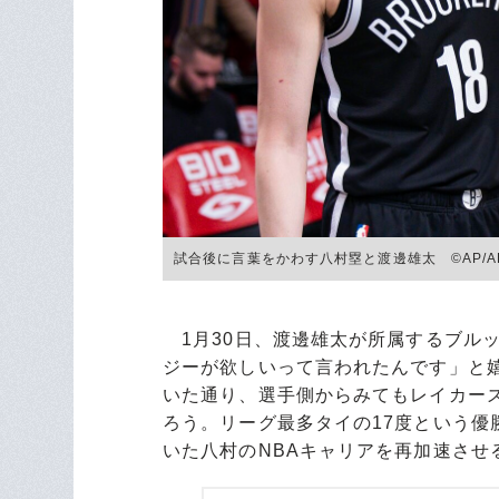
試合後に言葉をかわす八村塁と渡邊雄太 ©︎AP/A
1月30日、渡邊雄太が所属するブル
ジーが欲しいって言われたんです」と
いた通り、選手側からみてもレイカー
ろう。リーグ最多タイの17度という
いた八村のNBAキャリアを再加速させ