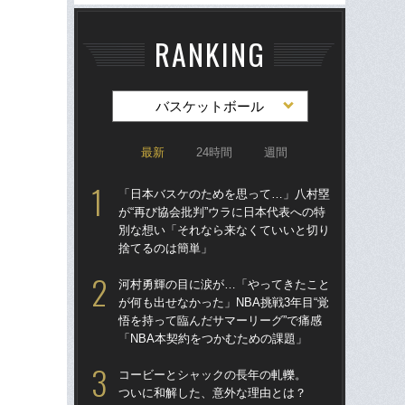
RANKING
バスケットボール
最新
24時間
週間
「日本バスケのためを思って…」八村塁
「
が“再び協会批判”ウラに日本代表への特
が“
別な想い「それなら来なくていいと切り
別
捨てるのは簡単」
捨
河村勇輝の目に涙が…「やってきたこと
八
が何も出せなかった」NBA挑戦3年目“覚
チー
悟を持って臨んだサマーリーグ”で痛感
「
「NBA本契約をつかむための課題」
下が
コービーとシャックの長年の軋轢。
河村
ついに和解した、意外な理由とは？
しい