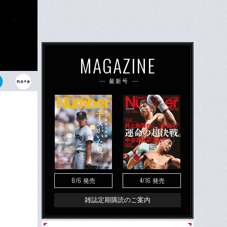
MAGAZINE
最新号
た八村塁。新
の意欲も口に
8/6
4/16
発売
発売
雑誌定期購読のご案内