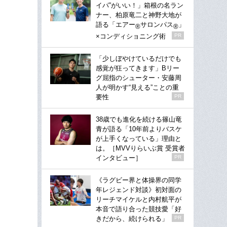
イパ”がいい！」箱根の名ラン
ナー、柏原竜二と神野大地が
語る「エアー
サロンパス
」
®
®
×コンディショニング術
PR
「少しぼやけているだけでも
感覚が狂ってきます」Bリー
グ屈指のシューター・安藤周
人が明かす“見える”ことの重
要性
PR
38歳でも進化を続ける篠山竜
青が語る「10年前よりバスケ
が上手くなっている」理由と
は。［MVVりらいぶ賞 受賞者
インタビュー］
PR
《ラグビー界と体操界の同学
年レジェンド対談》初対面の
リーチマイケルと内村航平が
本音で語り合った競技愛「好
きだから、続けられる」
PR