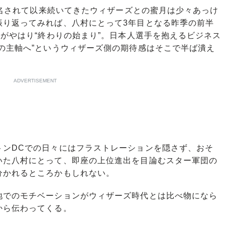
指名されて以来続いてきたウィザーズとの蜜月は少々あっけ
振り返ってみれば、八村にとって3年目となる昨季の前半
とがやはり“終わりの始まり”。日本人選手を抱えるビジネス
の主軸へ”というウィザーズ側の期待感はそこで半ば潰え
ADVERTISEMENT
ンDCでの日々にはフラストレーションを隠さず、おそ
いた八村にとって、即座の上位進出を目論むスター軍団の
分かれるところかもしれない。
でのモチベーションがウィザーズ時代とは比べ物になら
から伝わってくる。