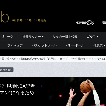
毎日6時・11時・17時更新
Jリーグ
海外サッカー
サッカー日本代表
ゴルフ
フィギュア
バスケットボール
バレーボール
他競技
村塁に変化が？ 現地NBA記者が解説「名門レイカーズ」で“逆襲のキーマン”になる
CK NUMBER
？ 現地NBA記者
マン”になるため