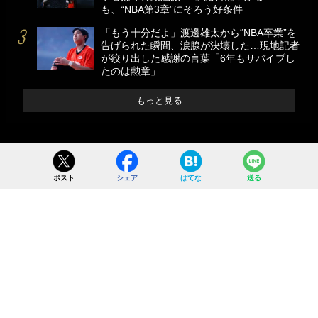
も、“NBA第3章”にそろう好条件
「もう十分だよ」渡邊雄太から“NBA卒業”を
告げられた瞬間、涙腺が決壊した…現地記者
が絞り出した感謝の言葉「6年もサバイブし
たのは勲章」
もっと見る
ポスト
シェア
はてな
送る