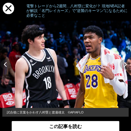
電撃トレードから2週間…八村塁に変化が？ 現地NBA記者
が解説「名門レイカーズ」で“逆襲のキーマン”になるために
必要なこと
試合後に言葉をかわす八村塁と渡邊雄太 ©︎AP/AFLO
この記事を読む