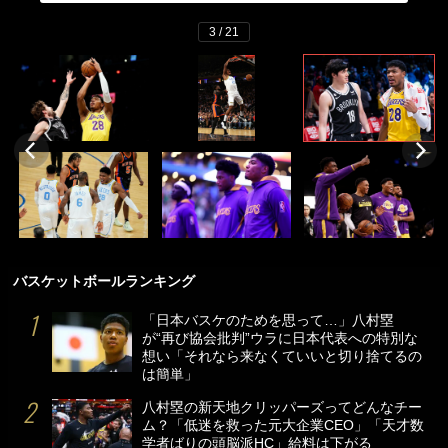
3 / 21
バスケットボールランキング
「日本バスケのためを思って…」八村塁
が“再び協会批判”ウラに日本代表への特別な
想い「それなら来なくていいと切り捨てるの
は簡単」
八村塁の新天地クリッパーズってどんなチー
ム？「低迷を救った元大企業CEO」「天才数
学者ばりの頭脳派HC」給料は下がる