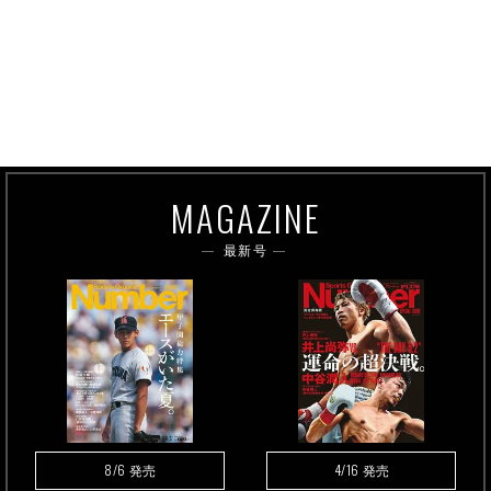
MAGAZINE
最新号
8/6
4/16
発売
発売