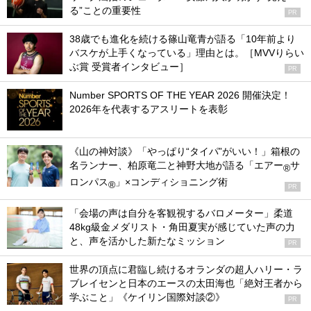
る”ことの重要性
PR
38歳でも進化を続ける篠山竜青が語る「10年前より
バスケが上手くなっている」理由とは。［MVVりらい
ぶ賞 受賞者インタビュー］
PR
Number SPORTS OF THE YEAR 2026 開催決定！
2026年を代表するアスリートを表彰
《山の神対談》「やっぱり“タイパ”がいい！」箱根の
名ランナー、柏原竜二と神野大地が語る「エアー
サ
®
ロンパス
」×コンディショニング術
®
PR
「会場の声は自分を客観視するバロメーター」柔道
48kg級金メダリスト・角田夏実が感じていた声の力
と、声を活かした新たなミッション
PR
世界の頂点に君臨し続けるオランダの超人ハリー・ラ
ブレイセンと日本のエースの太田海也「絶対王者から
学ぶこと」《ケイリン国際対談②》
PR