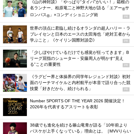
《山の神対談》「やっぱり“タイパ”がいい！」箱根の
名ランナー、柏原竜二と神野大地が語る「エアー
サ
®
ロンパス
」×コンディショニング術
®
PR
世界の頂点に君臨し続けるオランダの超人ハリー・ラ
ブレイセンと日本のエースの太田海也「絶対王者から
学ぶこと」《ケイリン国際対談②》
PR
「少しぼやけているだけでも感覚が狂ってきます」B
リーグ屈指のシューター・安藤周人が明かす“見え
る”ことの重要性
PR
《ラグビー界と体操界の同学年レジェンド対談》初対
面のリーチマイケルと内村航平が本音で語り合った競
技愛「好きだから、続けられる」
PR
Number SPORTS OF THE YEAR 2026 開催決定！
2026年を代表するアスリートを表彰
38歳でも進化を続ける篠山竜青が語る「10年前より
バスケが上手くなっている」理由とは。［MVVりらい