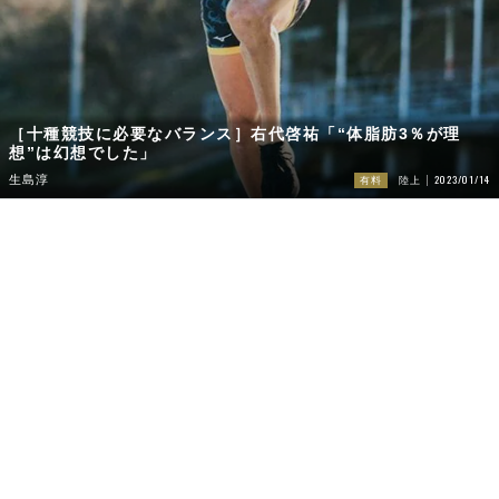
［十種競技に必要なバランス］右代啓祐「“体脂肪3％が理
想”は幻想でした」
2023/01/14
生島淳
有料
陸上