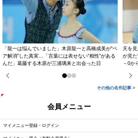
「龍一は悩んでいました」木原龍一と高橋成美が“ペ
天を見
ア解消”した真実…「言葉には表せない“相性”がある
が見た
んだ」葛藤する木原が三浦璃来と出会った日
－0か
その他の名作記事 >
会員メニュー
マイメニュー登録・ログイン