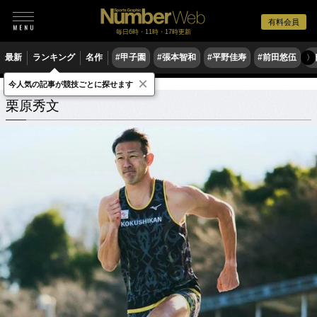
有料会員
毎日6時・11時・17時更新
最新
ランキング
名作
#甲子園
#張本智和
#平野佳寿
#前田悠伍
#
〉
×
今人気の記事が競技ごとに探せます
栗原秀文
関連記事
栗原秀文