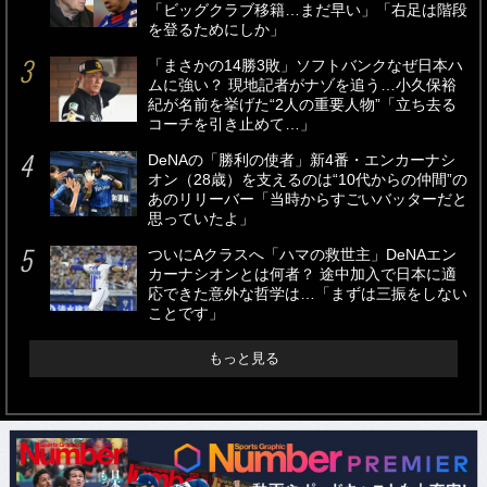
「ビッグクラブ移籍…まだ早い」「右足は階段
を登るためにしか」
「まさかの14勝3敗」ソフトバンクなぜ日本ハ
ムに強い？ 現地記者がナゾを追う…小久保裕
紀が名前を挙げた“2人の重要人物”「立ち去る
コーチを引き止めて…」
DeNAの「勝利の使者」新4番・エンカーナシ
オン（28歳）を支えるのは“10代からの仲間”の
あのリリーバー「当時からすごいバッターだと
思っていたよ」
ついにAクラスへ「ハマの救世主」DeNAエン
カーナシオンとは何者？ 途中加入で日本に適
応できた意外な哲学は…「まずは三振をしない
ことです」
もっと見る