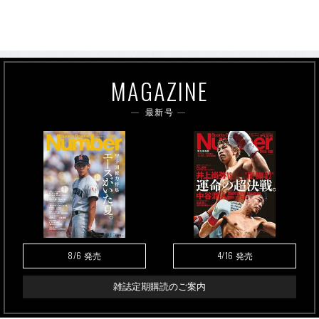
MAGAZINE
最新号
8/6
4/16
発売
発売
雑誌定期購読のご案内