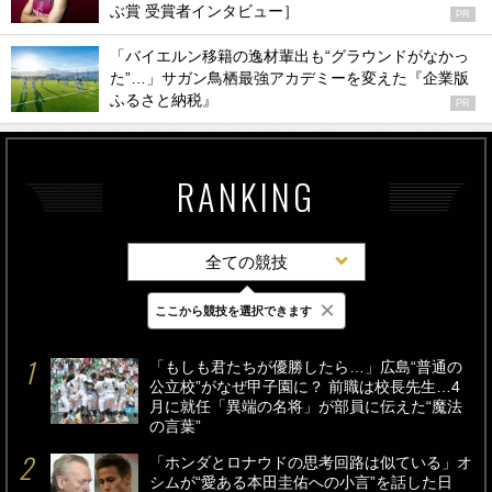
ぶ賞 受賞者インタビュー］
PR
「バイエルン移籍の逸材輩出も“グラウンドがなかっ
た”…」サガン鳥栖最強アカデミーを変えた『企業版
ふるさと納税』
PR
RANKING
全ての競技
×
ここから競技を選択できます
最新
24時間
週間
「もしも君たちが優勝したら…」広島“普通の
公立校”がなぜ甲子園に？ 前職は校長先生…4
月に就任「異端の名将」が部員に伝えた“魔法
の言葉”
「ホンダとロナウドの思考回路は似ている」オ
シムが“愛ある本田圭佑への小言”を話した日