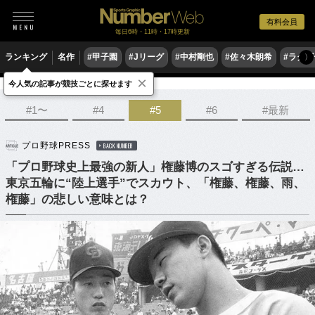
有料会員
毎日6時・11時・17時更新
ランキング
名作
#甲子園
#Jリーグ
#中村剛也
#佐々木朗希
#ラグ
〉
×
今人気の記事が競技ごとに探せます
野球
プロ野球
#1〜
#4
#5
#6
#最新
プロ野球PRESS
BACK NUMBER
「プロ野球史上最強の新人」権藤博のスゴすぎる伝説…
東京五輪に“陸上選手”でスカウト、「権藤、権藤、雨、
権藤」の悲しい意味とは？