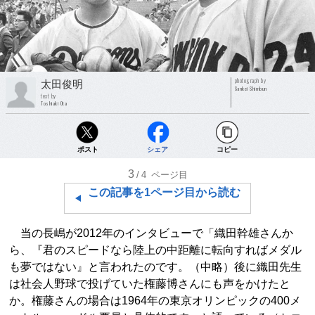
photograph by
太田俊明
Sankei Shimbun
text by
Toshiaki Ota
ポスト
シェア
コピー
3
/4
ページ目
この記事を1ページ目から読む
当の長嶋が2012年のインタビューで「織田幹雄さんか
ら、『君のスピードなら陸上の中距離に転向すればメダル
も夢ではない』と言われたのです。（中略）後に織田先生
は社会人野球で投げていた権藤博さんにも声をかけたと
か。権藤さんの場合は1964年の東京オリンピックの400メ