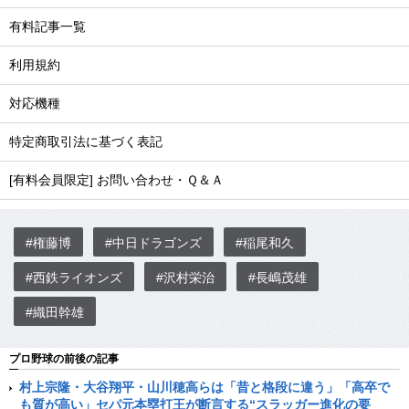
有料記事一覧
利用規約
対応機種
特定商取引法に基づく表記
[有料会員限定] お問い合わせ・Ｑ＆Ａ
#権藤博
#中日ドラゴンズ
#稲尾和久
#西鉄ライオンズ
#沢村栄治
#長嶋茂雄
#織田幹雄
プロ野球の前後の記事
村上宗隆・大谷翔平・山川穂高らは「昔と格段に違う」「高卒で
も質が高い」セパ元本塁打王が断言する“スラッガー進化の要