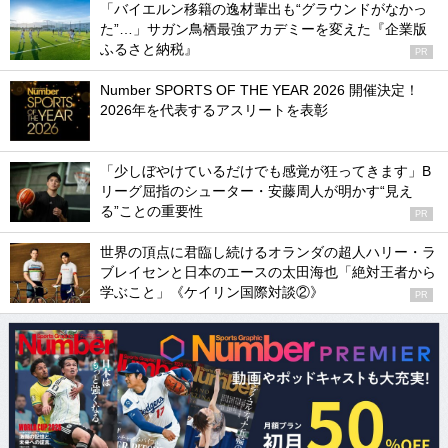
「バイエルン移籍の逸材輩出も“グラウンドがなかっ
た”…」サガン鳥栖最強アカデミーを変えた『企業版
ふるさと納税』
PR
Number SPORTS OF THE YEAR 2026 開催決定！
2026年を代表するアスリートを表彰
「少しぼやけているだけでも感覚が狂ってきます」B
リーグ屈指のシューター・安藤周人が明かす“見え
る”ことの重要性
PR
世界の頂点に君臨し続けるオランダの超人ハリー・ラ
ブレイセンと日本のエースの太田海也「絶対王者から
学ぶこと」《ケイリン国際対談②》
PR