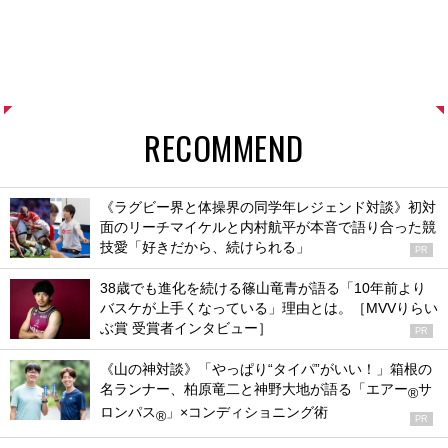
RECOMMEND
《ラグビー界と体操界の同学年レジェンド対談》初対
面のリーチマイケルと内村航平が本音で語り合った競
技愛「好きだから、続けられる」
PR
38歳でも進化を続ける篠山竜青が語る「10年前より
バスケが上手くなっている」理由とは。［MVVりらい
ぶ賞 受賞者インタビュー］
PR
《山の神対談》「やっぱり“タイパ”がいい！」箱根の
名ランナー、柏原竜二と神野大地が語る「エアー
サ
®
ロンパス
」×コンディショニング術
®
PR