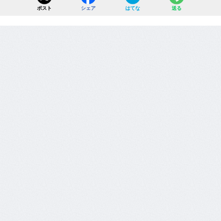
ポスト
シェア
はてな
送る