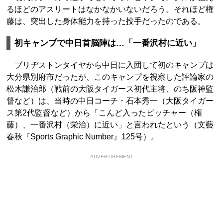
るほどのアスリートはなかなかいないだろう。それほど権
藤は、突出した身体能力を持った投手だったのである。
初キャンプで中日首脳陣は…「一番沢村に近い」
ブリヂストンタイヤから中日に入団して初のキャンプは
大分県別府市だったが、このキャンプを視察した評論家の
松木謙治郎（戦前の大阪タイガース初代主将、のち阪神監
督など）は、当時の中日コーチ・石本秀一（大阪タイガー
ス第2代監督など）から「こんど入ったピッチャー（権
藤）、一番沢村（栄治）に近い」と言われたという（文藝
春秋『Sports Graphic Number』125号）。
ADVERTISEMENT