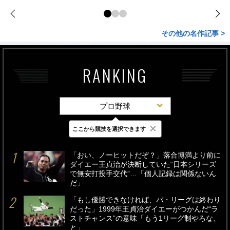
その他の名作記事 >
RANKING
プロ野球
×
ここから競技を選択できます
最新
24時間
週間
「おい、ノーヒットだぞ？」落合博満より前に
ダイエー王貞治が決断していた“日本シリーズ
で無安打投手交代”…「個人記録は関係ないん
だ」
「もし優勝できなければ、パ・リーグは終わり
だった」1999年王貞治ダイエーがつかんだ“ラ
ストチャンス”の意味「もう1リーグ制やろな、
と」