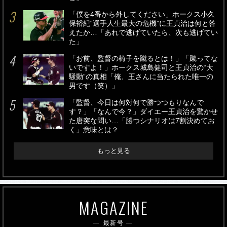
「僕を4番から外してください」ホークス小久
保裕紀“選手人生最大の危機”に王貞治は何と答
えたか…「あれで逃げていたら、次も逃げてい
た」
「お前、監督の椅子を蹴るとは！」「蹴ってな
いですよ！」ホークス城島健司と王貞治の“大
騒動”の真相「俺、王さんに当たられた唯一の
男です（笑）」
「監督、今日は何対何で勝つつもりなんで
す？」「なんで今？」ダイエー王貞治を驚かせ
た唐突な問い…「勝つシナリオは7割決めてお
く」意味とは？
もっと見る
MAGAZINE
最新号