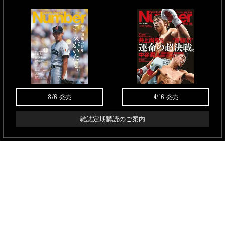
8/6
4/16
発売
発売
雑誌定期購読のご案内