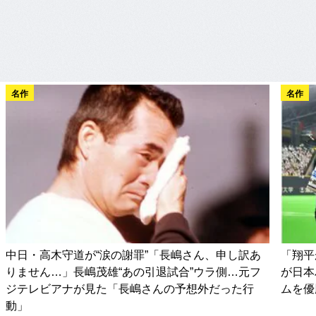
名作
名作
中日・高木守道が“涙の謝罪”「長嶋さん、申し訳あ
「翔平
りません…」長嶋茂雄“あの引退試合”ウラ側…元フ
が日本
ジテレビアナが見た「長嶋さんの予想外だった行
ムを優
動」