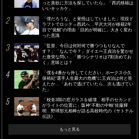
っと貪欲に方法を探していたら」「西武移籍は
いいキッカケ」
「僕だろうな、と覚悟はしていました」現役ド
ラフトでロッテ→西武へ…平沢大河が移籍2年
目で“覚醒”の理由「目的が明確に」大きく変わ
った意識
「監督、今日は何対何で勝つつもりなんで
す？」「なんで今？」ダイエー王貞治を驚かせ
た唐突な問い…「勝つシナリオは7割決めてお
く」意味とは？
「僕を4番から外してください」ホークス小久
保裕紀“選手人生最大の危機”に王貞治は何と答
えたか…「あれで逃げていたら、次も逃げてい
た」
「校舎3階の窓ガラスを破壊、相手のセカンド
がライトの位置に」阪神“不動の中軸”佐藤輝
明…野球部元相棒が語る高校時代の《サトテル
伝説》
もっと見る