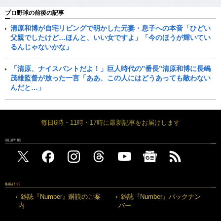
プロ野球の前後の記事
清原和博が自宅リビングで明かした元妻・息子への本音「ひどい
父親でしたけど…ほんと、いい女ですよ」「今のほうが輝いてい
るんじゃないかな」
「清原、ナイスバントだよ！」巨人時代の”番長”清原和博に長嶋
茂雄監督が放った一言「ああ、この人にはどうあっても敵わない
んだと…」
毎日6時・11時・17時に最新記事をお届けします
FOLLOW US
MAGAZINE
雑誌『Number』購読のご案
雑誌『Number』バックナン
内
バー