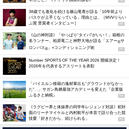
PR
38歳でも進化を続ける篠山竜青が語る「10年前より
バスケが上手くなっている」理由とは。［MVVりらい
ぶ賞 受賞者インタビュー］
PR
《山の神対談》「やっぱり“タイパ”がいい！」箱根の
名ランナー、柏原竜二と神野大地が語る「エアー
サ
®
ロンパス
」×コンディショニング術
®
PR
Number SPORTS OF THE YEAR 2026 開催決定！
2026年を代表するアスリートを表彰
「バイエルン移籍の逸材輩出も“グラウンドがなかっ
た”…」サガン鳥栖最強アカデミーを変えた『企業版
ふるさと納税』
PR
《ラグビー界と体操界の同学年レジェンド対談》初対
面のリーチマイケルと内村航平が本音で語り合った競
技愛「好きだから、続けられる」
PR