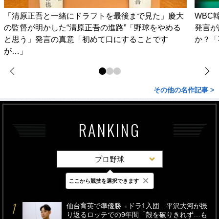
「清原正吾と一緒にドラフトを最後まで見た」慶大
WBC
の監督が明かした“清原正吾の進路”「野球をやめる
発言が
と思う」発言の真意「初めて口にすることです
か？「
が…」
その他の名作記事 >
RANKING
プロ野球
×
ここから競技を選択できます
最新
24時間
週間
仙台育英で準優勝→ドラ1入団…平沢大河が振
り返るロッテでの9年間「殻を破りきれず…も