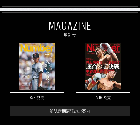
MAGAZINE
最新号
8/6
4/16
発売
発売
雑誌定期購読のご案内