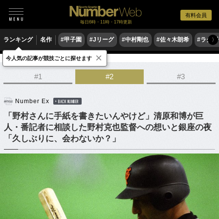
有料会員
毎日6時・11時・17時更新
ランキング
名作
#甲子園
#Jリーグ
#中村剛也
#佐々木朗希
#ラグ
〉
×
今人気の記事が競技ごとに探せます
野球
プロ野球
#1
#2
#3
Number Ex
BACK NUMBER
「野村さんに手紙を書きたいんやけど」清原和博が巨
人・番記者に相談した野村克也監督への想いと銀座の夜
「久しぶりに、会わないか？」