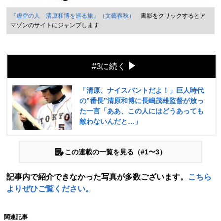
『虚空の人 清原和博を巡る旅』（文藝春秋）
書影をクリックするとア
マゾンのサイトにジャンプします
#3に続く
「清原、ナイスバントだよ！」巨人時代
の”番長”清原和博に長嶋茂雄監督が放っ
た一言「ああ、この人にはどうあっても
敵わないんだと…」
この連載の一覧を見る（#1〜3）
記事内で紹介できなかった写真が多数ございます。
こちら
よりぜひご覧ください。
関連記事