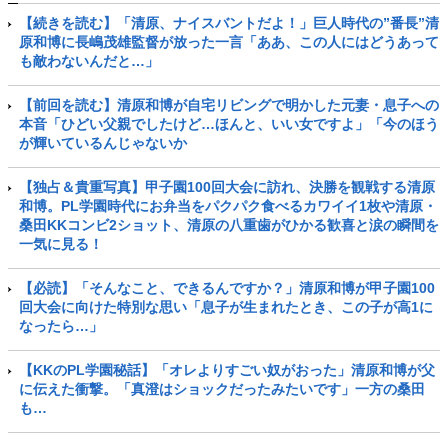
【続きを読む】「清原、ナイスバントだよ！」巨人時代の”番長”清
原和博に長嶋茂雄監督が放った一言「ああ、この人にはどうあって
も敵わないんだと…」
【前回を読む】清原和博が自宅リビングで明かした元妻・息子への
本音「ひどい父親でしたけど…ほんと、いい女ですよ」「今のほう
が輝いているんじゃないか
【独占＆貴重写真】甲子園100回大会に訪れ、決勝を観戦する清原
和博。PL学園時代にお弁当をパクパク食べるカワイイ1枚や清原・
桑田KKコンビ2ショット、清原の八重歯がひかる歓喜と涙の瞬間を
一気に見る！
【必読】「そんなこと、できるんですか？」清原和博が甲子園100
回大会に向けた特別な思い「息子が生まれたとき、この子が高1に
なったら…」
【KKのPL学園秘話】「オレよりすごい奴がおった」清原和博が父
に伝えた衝撃。「真澄はショックだったみたいです」一方の桑田
も…