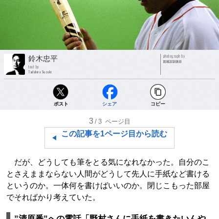
photograph by
鈴木忠平
BUNGEISHUNJU
text by
Tadahira Suzuki
ポスト
シェア
コピー
3
/3
ページ目
この記事を1ページ目から読む
だが、どうしても筆をとる気になれなかった。自分のこ
とさえままならない人間がどうして先人に手紙など書ける
というのか。一体何を書けばいいのか。閉じこもった部屋
でそればかり考えていた。
”清原番”への電話「野村さんに手紙を書きたいんや