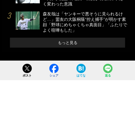
く変わった意識
森友哉は「ヤンキーで悪そうに見られるけ
ど…」盟友の大阪桐蔭“控え捕手”が明かす素
顔「野球にめちゃくちゃ真面目」「ふたりで
よく喧嘩もした」
もっと見る
ポスト
シェア
はてな
送る