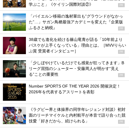
学ぶこと」《ケイリン国際対談②》
PR
「バイエルン移籍の逸材輩出も“グラウンドがなかっ
た”…」サガン鳥栖最強アカデミーを変えた『企業版
ふるさと納税』
PR
38歳でも進化を続ける篠山竜青が語る「10年前より
バスケが上手くなっている」理由とは。［MVVりらい
ぶ賞 受賞者インタビュー］
PR
「少しぼやけているだけでも感覚が狂ってきます」B
リーグ屈指のシューター・安藤周人が明かす“見え
る”ことの重要性
PR
Number SPORTS OF THE YEAR 2026 開催決定！
2026年を代表するアスリートを表彰
《ラグビー界と体操界の同学年レジェンド対談》初対
面のリーチマイケルと内村航平が本音で語り合った競
技愛「好きだから、続けられる」
PR