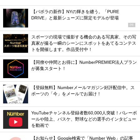
【バボラの新作】NYの輝きを纏う。「PURE
DRIVE」と最新シューズに限定モデルが登場
PR
スポーツの現場で撮影する機会のある写真家、その写
真家が撮る一瞬のシーンにスポットをあてるコンテス
トを開催します。作品受付中！
【同僚や仲間とお得に】NumberPREMIER法人プラン
が募集スタート！
【登録無料】Numberメールマガジン好評配信中。ス
ポーツの「今」をメールでお届け！
YouTubeチャンネル登録者数60,000人突破！バレーボ
ールや陸上、バスケ、野球などの選手のインタビュー
を動画で
【お知らせ】Google検索で「Number Web」の記事