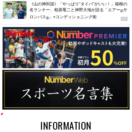
《山の神対談》「やっぱり“タイパ”がいい！」箱根の
名ランナー、柏原竜二と神野大地が語る「エアー
サ
®
ロンパス
」×コンディショニング術
®
PR
INFORMATION