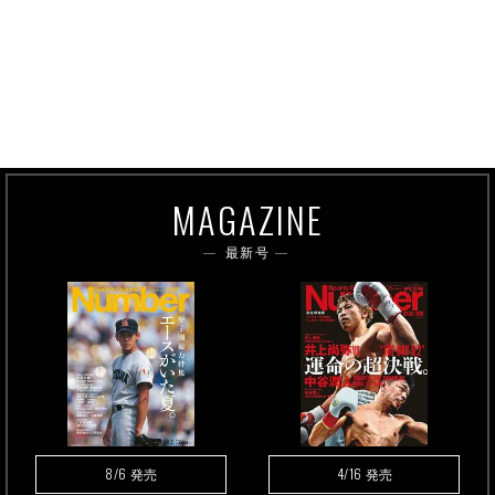
MAGAZINE
最新号
8/6
4/16
発売
発売