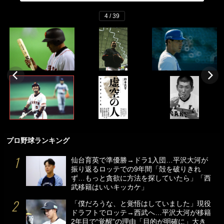
4 / 39
プロ野球ランキング
仙台育英で準優勝→ドラ1入団…平沢大河が
振り返るロッテでの9年間「殻を破りきれ
ず…もっと貪欲に方法を探していたら」「西
武移籍はいいキッカケ」
「僕だろうな、と覚悟はしていました」現役
ドラフトでロッテ→西武へ…平沢大河が移籍
2年目で“覚醒”の理由「目的が明確に」大き