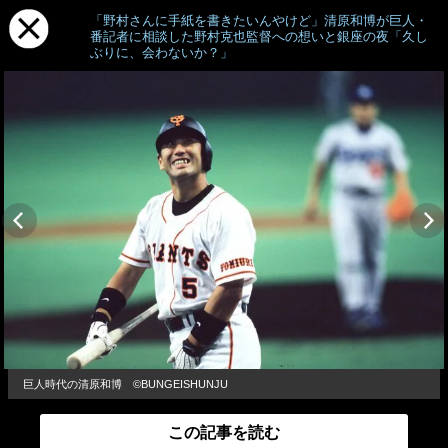
「野村さんに手紙を書きたいんやけど」清原和博が巨人・
番記者に相談した野村克也監督への想いと銀座の夜「久し
ぶりに、会わないか？」
巨人時代の清原和博 ©︎BUNGEISHUNJU
この記事を読む