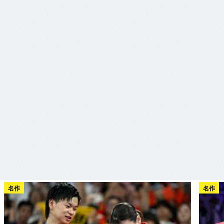
名作
名作