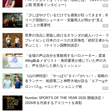
ぶ賞 受賞者インタビュー］
PR
「少しぼやけているだけでも感覚が狂ってきます」B
リーグ屈指のシューター・安藤周人が明かす“見え
る”ことの重要性
PR
世界の頂点に君臨し続けるオランダの超人ハリー・ラ
ブレイセンと日本のエースの太田海也「絶対王者から
学ぶこと」《ケイリン国際対談②》
PR
「会場の声は自分を客観視するバロメーター」柔道
48kg級金メダリスト・角田夏実が感じていた声の力
と、声を活かした新たなミッション
PR
《山の神対談》「やっぱり“タイパ”がいい！」箱根の
名ランナー、柏原竜二と神野大地が語る「エアー
サ
®
ロンパス
」×コンディショニング術
®
PR
Number SPORTS OF THE YEAR 2026 開催決定！
2026年を代表するアスリートを表彰