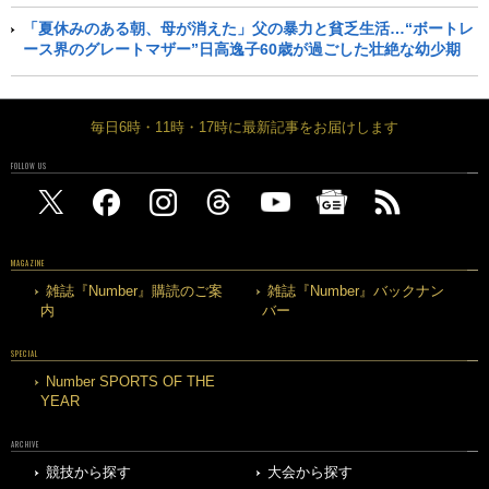
「夏休みのある朝、母が消えた」父の暴力と貧乏生活…“ボートレ
ース界のグレートマザー”日高逸子60歳が過ごした壮絶な幼少期
毎日6時・11時・17時に最新記事をお届けします
FOLLOW US
MAGAZINE
雑誌『Number』購読のご案
雑誌『Number』バックナン
内
バー
SPECIAL
Number SPORTS OF THE
YEAR
ARCHIVE
競技から探す
大会から探す