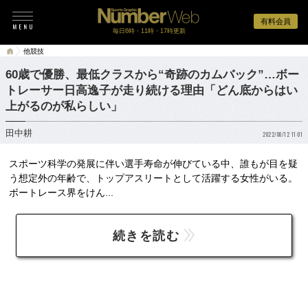
有料会員
毎日6時・11時・17時更新
他競技
60歳で優勝、最低クラスから“奇跡のカムバック”…ボー
トレーサー日高逸子が走り続ける理由「どん底からはい
上がるのが私らしい」
田中耕
2022/08/12 11:01
スポーツ科学の発展に伴い選手寿命が伸びている中、誰もが目を疑
う想定外の年齢で、トップアスリートとして活躍する女性がいる。
ボートレース界をけん...
続きを読む