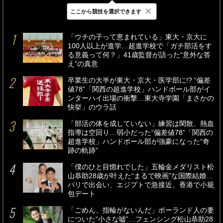
×
ここから競技を選択できます
最新
24時間
週間
「ウチの子って恵まれている」東大・京大に
100人以上が進学…超進学校で「ガチ部活をす
る意義って何？」41歳監督が語った“意外な答
え”の真意
卒業生の大半が東大・京大・医学部に!? “偏差
値78”「関西の超進学校」ハンドボール部がイ
ンターハイ出場の衝撃…東大寺学園「まさかの
快挙」のウラ話
「部活の体を成していない」練習は閑散、熱血
指導は空回り…弱小だった“偏差値78”「関西の
超進学校」ハンドボール部が強豪になった“奇
跡の軌跡”
「僕のひと目惚れでした」五輪金メダリスト松
山恭助28歳が叶えた“まるで映画”な国際結婚…
パリで出会い、エジプトで急接近、香港で小籠
包デート
「ごめん、指輪がないんだ」ポーランド人の妻
についた“小さな嘘”…フェンシング松山恭助28