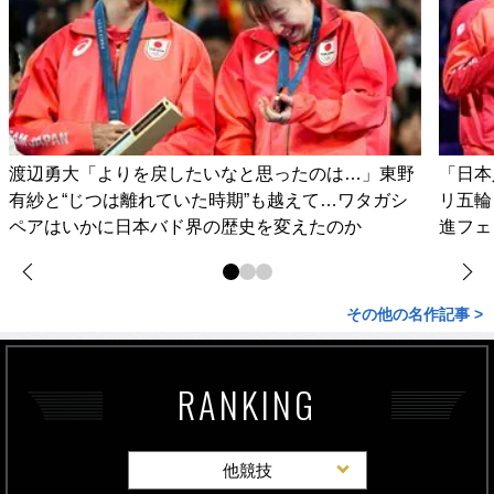
渡辺勇大「よりを戻したいなと思ったのは…」東野
「日本
有紗と“じつは離れていた時期”も越えて…ワタガシ
リ五輪
ペアはいかに日本バド界の歴史を変えたのか
進フェ
その他の名作記事 >
RANKING
他競技