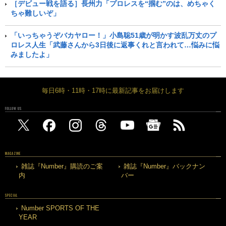
［デビュー戦を語る］長州力「プロレスを“掴む”のは、めちゃく
ちゃ難しいぞ」
「いっちゃうぞバカヤロー！」小島聡51歳が明かす波乱万丈のプ
ロレス人生「武藤さんから3日後に返事くれと言われて…悩みに悩
みましたよ」
毎日6時・11時・17時に最新記事をお届けします
FOLLOW US
MAGAZINE
雑誌『Number』購読のご案
雑誌『Number』バックナン
内
バー
SPECIAL
Number SPORTS OF THE
YEAR