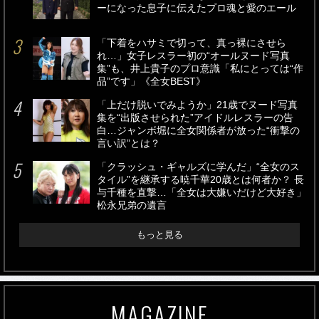
ーになった息子に伝えたプロ魂と愛のエール
「下着をハサミで切って、真っ裸にさせら
れ…」女子レスラー初の“オールヌード写真
集”も、井上貴子のプロ意識「私にとっては“作
品”です」《全女BEST》
「上だけ脱いでみようか」21歳でヌード写真
集を“出版させられた”アイドルレスラーの告
白…ジャンボ堀に全女関係者が放った“衝撃の
言い訳”とは？
「クラッシュ・ギャルズに学んだ」“全女のス
タイル”を継承する暁千華20歳とは何者か？ 長
与千種を直撃…「全女は大嫌いだけど大好き」
松永兄弟の遺言
もっと見る
MAGAZINE