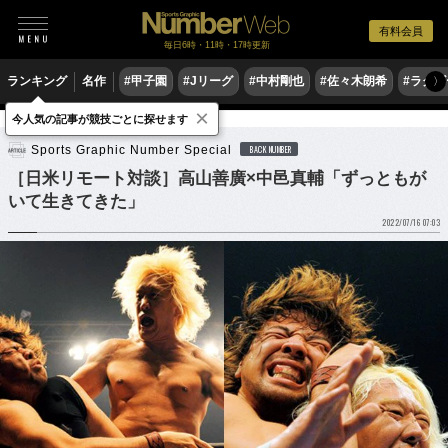
有料会員
毎日6時・11時・17時更新
ランキング
名作
#甲子園
#Jリーグ
#中村剛也
#佐々木朗希
#ラグ
〉
×
今人気の記事が競技ごとに探せます
格闘技
プロレス
Sports Graphic Number Special
BACK NUMBER
［日米リモート対談］高山善廣×中邑真輔「ずっともが
いて生きてきた」
2022/07/16 07:03