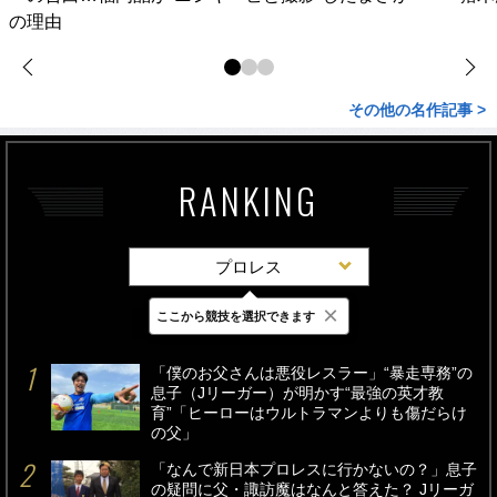
の理由
その他の名作記事 >
RANKING
プロレス
×
ここから競技を選択できます
最新
24時間
週間
「僕のお父さんは悪役レスラー」“暴走専務”の
息子（Jリーガー）が明かす“最強の英才教
育”「ヒーローはウルトラマンよりも傷だらけ
の父」
「なんで新日本プロレスに行かないの？」息子
の疑問に父・諏訪魔はなんと答えた？ Jリーガ