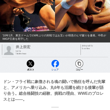
'10年1月、東京ドームでの6年ぶりの対戦ではお互いが得意のヒザ蹴りを連発。中邑が
IWGP王座を死守した
photograph by
井上崇宏
Essei Hara
text by
Takahiro Inoue
ポスト
シェア
コピー
ドン・フライ戦に象徴される魂の闘いで熱狂を呼んだ先輩
と、アメリカへ乗り込み、丸6年も活躍を続ける後輩が語
り合う。総合格闘技の経験、挑戦の理由、WWEのプロレ
スとは――。