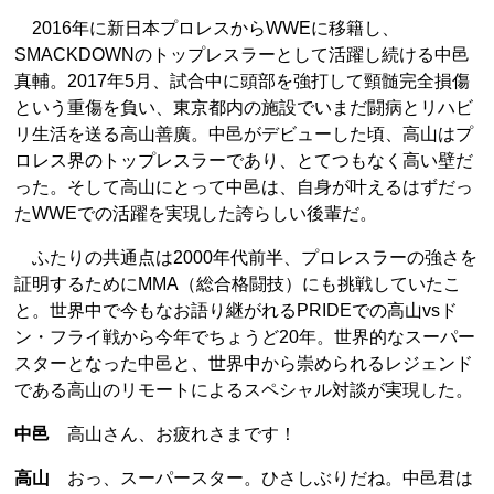
2016年に新日本プロレスからWWEに移籍し、
SMACKDOWNのトップレスラーとして活躍し続ける中邑
真輔。2017年5月、試合中に頭部を強打して頸髄完全損傷
という重傷を負い、東京都内の施設でいまだ闘病とリハビ
リ生活を送る高山善廣。中邑がデビューした頃、高山はプ
ロレス界のトップレスラーであり、とてつもなく高い壁だ
った。そして高山にとって中邑は、自身が叶えるはずだっ
たWWEでの活躍を実現した誇らしい後輩だ。
ふたりの共通点は2000年代前半、プロレスラーの強さを
証明するためにMMA（総合格闘技）にも挑戦していたこ
と。世界中で今もなお語り継がれるPRIDEでの高山vsド
ン・フライ戦から今年でちょうど20年。世界的なスーパー
スターとなった中邑と、世界中から崇められるレジェンド
である高山のリモートによるスペシャル対談が実現した。
中邑
高山さん、お疲れさまです！
高山
おっ、スーパースター。ひさしぶりだね。中邑君は