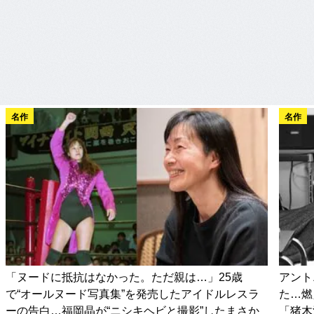
名作
名作
「ヌードに抵抗はなかった。ただ親は…」25歳
アント
で“オールヌード写真集”を発売したアイドルレスラ
た…燃
ーの告白…福岡晶が“ニシキヘビと撮影”したまさか
「猪木