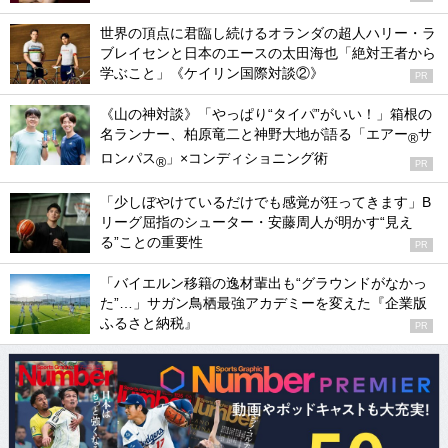
世界の頂点に君臨し続けるオランダの超人ハリー・ラ
ブレイセンと日本のエースの太田海也「絶対王者から
学ぶこと」《ケイリン国際対談②》
PR
《山の神対談》「やっぱり“タイパ”がいい！」箱根の
名ランナー、柏原竜二と神野大地が語る「エアー
サ
®
ロンパス
」×コンディショニング術
®
PR
「少しぼやけているだけでも感覚が狂ってきます」B
リーグ屈指のシューター・安藤周人が明かす“見え
る”ことの重要性
PR
「バイエルン移籍の逸材輩出も“グラウンドがなかっ
た”…」サガン鳥栖最強アカデミーを変えた『企業版
ふるさと納税』
PR