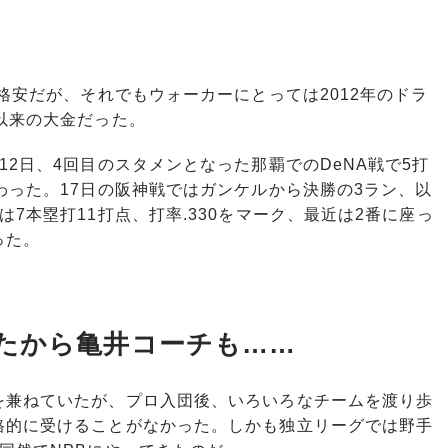
格安だが、それでもウォーカーにとっては2012年のドラ
以来の大金だった。
2日、4回目のスタメンとなった那覇でのDeNA戦で5打
わった。17日の阪神戦ではガンケルから決勝の3ラン、以
7本塁打11打点、打率.330をマーク、最近は2番に座っ
った。
たから亀井コーチも……
兼ねていたが、プロ入団後、いろいろなチームを渡り歩
格的に受けることがなかった。しかも独立リーグでは野手