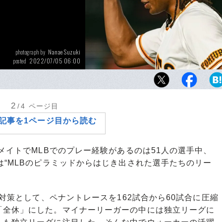
Nanae Suzuki
photograph by
2022/07/05 06:00
posted
今や巨人打線に欠かせないウォーカー。独立
メリカで培った打撃と、亀井コーチとともに
により日本で花開いた
2
/4
ページ目
記事を1ページ目から読む
メイトでMLBでのプレー経験があるのは51人の選手中、
は“MLBのピラミッドからはじき出された選手たちのリー
対策として、ペナントレースを162試合から60試合に圧縮
「全休」にした。マイナーリーガーの中には独立リーグに