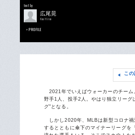
text by
広尾晃
Kou Hiroo
PROFILE
この
2021年でいえばウォーカーのチーム
野手1人、投手2人。やはり独立リーグ
グ”となる。
しかし2020年、MLBは新型コロナ禍
するとともに傘下のマイナーリーグを