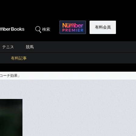
有料会員
検索
テニス
競馬
有料記事
コーチ効果」