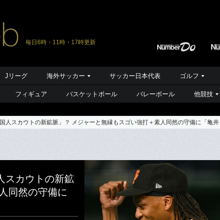
毎日6時・11時・17時更新
Jリーグ
海外サッカー
サッカー日本代表
ゴルフ
フィギュア
バスケットボール
バレーボール
他競技
国人スカウトの新鉱脈」？ メジャーと無縁もスゴい強打＋素人同然の守備に「亀井
人スカウトの新鉱
素人同然の守備に