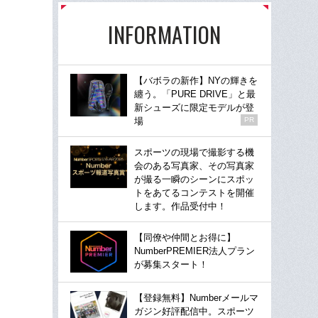
INFORMATION
【バボラの新作】NYの輝きを
纏う。「PURE DRIVE」と最
新シューズに限定モデルが登
場
PR
スポーツの現場で撮影する機
会のある写真家、その写真家
が撮る一瞬のシーンにスポッ
トをあてるコンテストを開催
します。作品受付中！
【同僚や仲間とお得に】
NumberPREMIER法人プラン
が募集スタート！
【登録無料】Numberメールマ
ガジン好評配信中。スポーツ