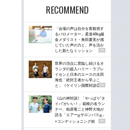
RECOMMEND
「会場の声は自分を客観視す
るバロメーター」柔道48kg級
金メダリスト・角田夏実が感
じていた声の力と、声を活か
した新たなミッション
PR
世界の頂点に君臨し続けるオ
ランダの超人ハリー・ラブレ
イセンと日本のエースの太田
海也「絶対王者から学ぶこ
と」《ケイリン国際対談②》
PR
《山の神対談》「やっぱり“タ
イパ”がいい！」箱根の名ラン
ナー、柏原竜二と神野大地が
語る「エアー
サロンパス
」
®
®
×コンディショニング術
PR