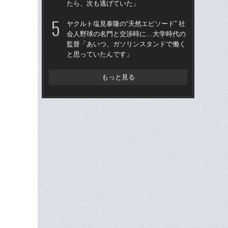
たら、次も逃げていた」
た“
「
ヤクルト塩見泰隆の“天然エピソード” 社
会人野球の名門と交渉時に…大学時代の
「
監督「あいつ、ガソリンスタンドで働く
終わ
と思っていたんです」
つか
リ
もっと見る