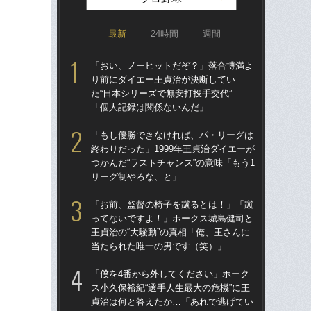
最新
24時間
週間
「おい、ノーヒットだぞ？」落合博満よ
「ア
り前にダイエー王貞治が決断してい
球
た“日本シリーズで無安打投手交代”…
す“
「個人記録は関係ないんだ」
た…
らD
「もし優勝できなければ、パ・リーグは
終わりだった」1999年王貞治ダイエーが
「
つかんだ“ラストチャンス”の意味「もう1
で
リーグ制やろな、と」
を
は
「お前、監督の椅子を蹴るとは！」「蹴
ってないですよ！」ホークス城島健司と
「
王貞治の“大騒動”の真相「俺、王さんに
コー
当たられた唯一の男です（笑）」
人に
で
「僕を4番から外してください」ホーク
ス小久保裕紀“選手人生最大の危機”に王
「
貞治は何と答えたか…「あれで逃げてい
り