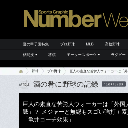
夏の甲子園特集
プロ野球
MLB
高校野球
格闘技
将棋
モータースポーツ
ラグビー
野球
プロ野球
巨人の素直な苦労人ウォーカーは「外
酒の肴に野球の記録
BACK NUMBER
巨人の素直な苦労人ウォーカーは「外国
脈」？ メジャーと無縁もスゴい強打＋
「亀井コーチ効果」