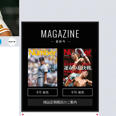
MAGAZINE
最新号
リーグなどア
向上した守備
8/6
4/16
発売
発売
雑誌定期購読のご案内