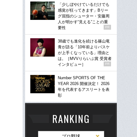
「少しぼやけているだけでも
感覚が狂ってきます」Bリー
グ屈指のシューター・安藤周
人が明かす“見える”ことの重
要性
PR
38歳でも進化を続ける篠山竜
青が語る「10年前よりバスケ
が上手くなっている」理由と
は。［MVVりらいぶ賞 受賞者
インタビュー］
PR
Number SPORTS OF THE
YEAR 2026 開催決定！ 2026
年を代表するアスリートを表
彰
RANKING
プロ野球