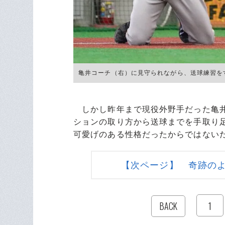
亀井コーチ（右）に見守られながら、送球練習をするウ
しかし昨年まで現役外野手だった亀井
ションの取り方から送球までを手取り
可愛げのある性格だったからではない
【次ページ】 奇跡の
1
BACK