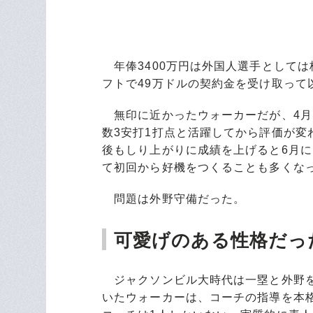
年俸3400万円は外国人選手としては
フトで49万ドルの契約金を受け取って
無印に近かったウォーカーだが、4月1
数3安打1打点と活躍してから評価が変
後もしり上がりに成績を上げると6月には
て初回から好機をつくることも多くな
問題は外野守備だった。
可愛げのある性格だっ
ジャクソンビル大時代は一塁と外野を
いたウォーカーは、コーチの指導を本