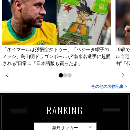
「ネイマールは孫悟空タトゥー」「ベジータ帽子の
19歳
メッシ」鳥山明ドラゴンボールが“南米名選手に超愛
ル自宅
される”日常…「日本語版も買ったよ」
由”「
その他の名作記事 >
RANKING
海外サッカー