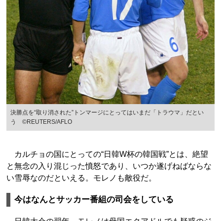
決勝点を“取り消された”トンマージにとってはいまだ「トラウマ」だとい
う ©REUTERS/AFLO
カルチョの国にとっての“日韓W杯の韓国戦”とは、絶望
と無念の入り混じった憤怒であり、いつか遂げねばならな
い雪辱なのだといえる。モレノも敵役だ。
今はなんとサッカー番組の司会をしている