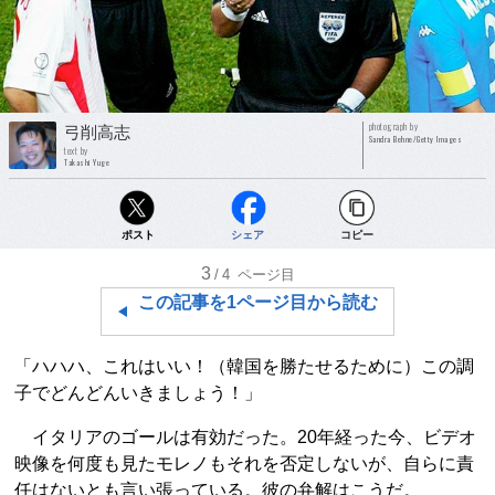
photograph by
弓削高志
Sandra Behne/Getty Images
text by
Takashi Yuge
ポスト
シェア
コピー
3
/4
ページ目
この記事を1ページ目から読む
「ハハハ、これはいい！（韓国を勝たせるために）この調
子でどんどんいきましょう！」
イタリアのゴールは有効だった。20年経った今、ビデオ
映像を何度も見たモレノもそれを否定しないが、自らに責
任はないとも言い張っている。彼の弁解はこうだ。