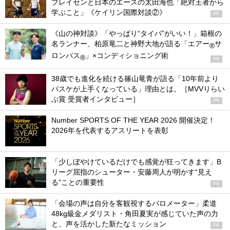
ブレイセンと日本のエースの太田海也「絶対王者から
学ぶこと」《ケイリン国際対談②》
PR
《山の神対談》「やっぱり“タイパ”がいい！」箱根の
名ランナー、柏原竜二と神野大地が語る「エアー
サ
®
ロンパス
」×コンディショニング術
®
PR
38歳でも進化を続ける篠山竜青が語る「10年前より
バスケが上手くなっている」理由とは。［MVVりらい
ぶ賞 受賞者インタビュー］
PR
Number SPORTS OF THE YEAR 2026 開催決定！
2026年を代表するアスリートを表彰
「少しぼやけているだけでも感覚が狂ってきます」B
リーグ屈指のシューター・安藤周人が明かす“見え
る”ことの重要性
PR
「会場の声は自分を客観視するバロメーター」柔道
48kg級金メダリスト・角田夏実が感じていた声の力
と、声を活かした新たなミッション
PR