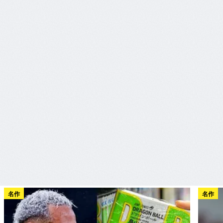
名作
名作