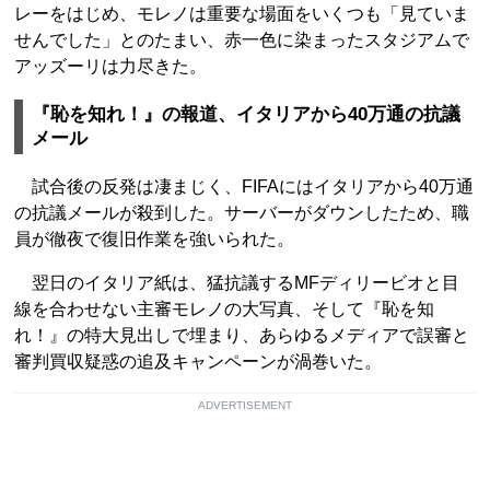
レーをはじめ、モレノは重要な場面をいくつも「見ていま
せんでした」とのたまい、赤一色に染まったスタジアムで
アッズーリは力尽きた。
『恥を知れ！』の報道、イタリアから40万通の抗議
メール
試合後の反発は凄まじく、FIFAにはイタリアから40万通
の抗議メールが殺到した。サーバーがダウンしたため、職
員が徹夜で復旧作業を強いられた。
翌日のイタリア紙は、猛抗議するMFディリービオと目
線を合わせない主審モレノの大写真、そして『恥を知
れ！』の特大見出しで埋まり、あらゆるメディアで誤審と
審判買収疑惑の追及キャンペーンが渦巻いた。
ADVERTISEMENT