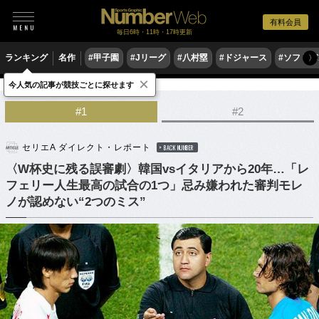
有料会員
毎日6時・11時・17時更新
ランキング
名作
#甲子園
#Jリーグ
#八村塁
#ドジャース
#ソフトバ
〉
×
今人気の記事が競技ごとに探せます
サッカー
海外サッカー
セリエA
#1
#2
セリエA ダイレクト・レポート
BACK NUMBER
〈W杯史に残る誤審劇〉韓国vsイタリアから20年…「レ
フェリー人生最高の試合の1つ」忌み嫌われた審判モレ
ノが認めない“2つのミス”