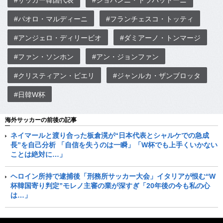
#パオロ・マルディーニ
#フランチェスコ・トッティ
#アンジェロ・ディリービオ
#ダミアーノ・トンマージ
#ファン・ソンホン
#アン・ジョンファン
#クリスティアン・ビエリ
#ジャンルカ・ザンブロッタ
#日韓W杯
海外サッカーの前後の記事
ネイマールと渡り合った板倉滉が“日本代表とシャルケでの急成
長”を自己分析 「自信を失うのは一瞬」「W杯でも上手くいかない
ことは絶対に…」
ヘロイン所持で逮捕後「刑務所サッカー大会」イタリアが恨む“W
杯韓国寄り判定”モレノ主審の業が深すぎ「20年後の今も私の心
は…」