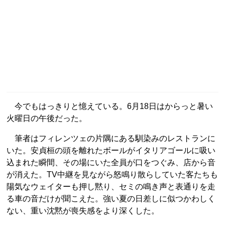
今でもはっきりと憶えている。6月18日はからっと暑い
火曜日の午後だった。
筆者はフィレンツェの片隅にある馴染みのレストランに
いた。安貞桓の頭を離れたボールがイタリアゴールに吸い
込まれた瞬間、その場にいた全員が口をつぐみ、店から音
が消えた。TV中継を見ながら怒鳴り散らしていた客たちも
陽気なウェイターも押し黙り、セミの鳴き声と表通りを走
る車の音だけが聞こえた。強い夏の日差しに似つかわしく
ない、重い沈黙が喪失感をより深くした。