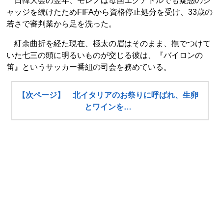
日韓大会の翌年、モレノは母国エクアドルでも疑惑のジ
ャッジを続けたためFIFAから資格停止処分を受け、33歳の
若さで審判業から足を洗った。
紆余曲折を経た現在、極太の眉はそのまま、撫でつけて
いた七三の頭に明るいものが交じる彼は、『バイロンの
笛』というサッカー番組の司会を務めている。
【次ページ】 北イタリアのお祭りに呼ばれ、生卵
とワインを…