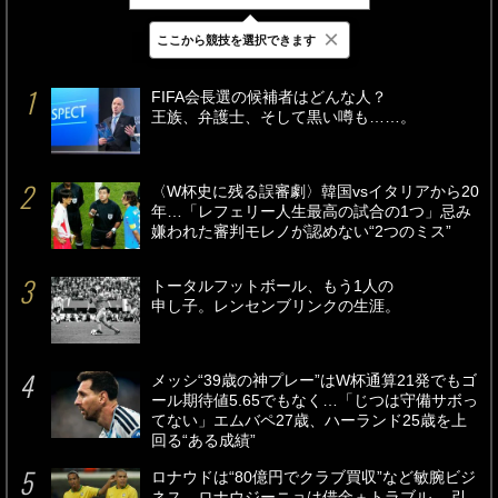
×
ここから競技を選択できます
最新
24時間
週間
FIFA会長選の候補者はどんな人？
王族、弁護士、そして黒い噂も……。
〈W杯史に残る誤審劇〉韓国vsイタリアから20
年…「レフェリー人生最高の試合の1つ」忌み
嫌われた審判モレノが認めない“2つのミス”
トータルフットボール、もう1人の
申し子。レンセンブリンクの生涯。
メッシ“39歳の神プレー”はW杯通算21発でもゴ
ール期待値5.65でもなく…「じつは守備サボっ
てない」エムバペ27歳、ハーランド25歳を上
回る“ある成績”
ロナウドは“80億円でクラブ買収”など敏腕ビジ
ネス、ロナウジーニョは借金＋トラブル… 引