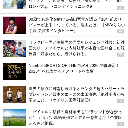
®
ロンパス
」×コンディショニング術
®
PR
38歳でも進化を続ける篠山竜青が語る「10年前より
バスケが上手くなっている」理由とは。［MVVりらい
ぶ賞 受賞者インタビュー］
PR
《ラグビー界と体操界の同学年レジェンド対談》初対
面のリーチマイケルと内村航平が本音で語り合った競
技愛「好きだから、続けられる」
PR
Number SPORTS OF THE YEAR 2026 開催決定！
2026年を代表するアスリートを表彰
世界の頂点に君臨し続けるオランダの超人ハリー・ラ
ブレイセンと日本のエースの太田海也「絶対王者から
学ぶこと」《ケイリン国際対談②》
PR
「バイエルン移籍の逸材輩出も“グラウンドがなかっ
た”…」サガン鳥栖最強アカデミーを変えた『企業版
ふるさと納税』
PR