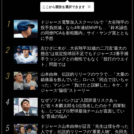
×
ここから競技を選択できます
最新
24時間
週間
ドジャース電撃加入スクーバルで「大谷翔平の
投手負担減」なら4年連続MVPも…「鈴木誠也
の同僚PCAを射程圏内」サイ・ヤング賞ととも
に予想
左ひざに水が…大谷翔平32歳の二刀流“最大の
懸念”は規定投球回不足でもドジャース2番手捕
手ラッシングとの相性でもなく「投打のウエイ
ト」問題では
山本由伸、伝説的リリーフのウラで…「大量の
鎮痛薬を飲んでいた」ロハス「同点で泣いちゃ
った」マンシー「負けたと誤解した」キケ、ド
ジャース“脇役”ストーリー
なぜソフトバンクは“入団辞退リスクあっ
た”佐々木麟太郎を1位指名したのか？ 四軍制
も…じつはプロ野球最強チームが直面してい
る“育成の悩み”
ドジャース山本由伸が証言「先生は僕を作った
人です」伝説的リリーフの“重要人物”、矢田先