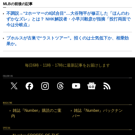
MLBの前後の記事
不調説→“2ホーマーの8試合目”…大谷翔平が修正した「ほんのわ
ずかなズレ」とは？ NHK解説者・小早川毅彦が指摘「投打両面で
今は分岐点」
プホルスが古巣で“ラストツアー”。招くのは士気低下か、相乗効
果か。
毎日6時・11時・17時に最新記事をお届けします
FOLLOW US
MAGAZINE
雑誌『Number』購読のご案
雑誌『Number』バックナン
内
バー
SPECIAL