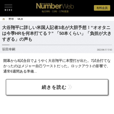
有料会員
毎日6時・11時・17時更新
野球
MLB
大谷翔平に詳しい米国人記者3名が大胆予想！“オオタニ
は今季HRを何本打てる？” 「50本くらい」「負担が大き
すぎる」の声も
笹田幸嗣
2022/04/17 17:03
開幕から8試合目でようやく大谷翔平に本塁打が出た。7試合打てな
かったのはメジャー自己ワーストだった。ロックアウトの影響で、
通常6週間ある準備...
続きを読む