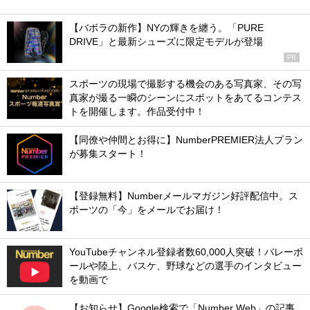
【バボラの新作】NYの輝きを纏う。「PURE
DRIVE」と最新シューズに限定モデルが登場
PR
スポーツの現場で撮影する機会のある写真家、その写
真家が撮る一瞬のシーンにスポットをあてるコンテス
トを開催します。作品受付中！
【同僚や仲間とお得に】NumberPREMIER法人プラン
が募集スタート！
【登録無料】Numberメールマガジン好評配信中。ス
ポーツの「今」をメールでお届け！
YouTubeチャンネル登録者数60,000人突破！バレーボ
ールや陸上、バスケ、野球などの選手のインタビュー
を動画で
【お知らせ】Google検索で「Number Web」の記事