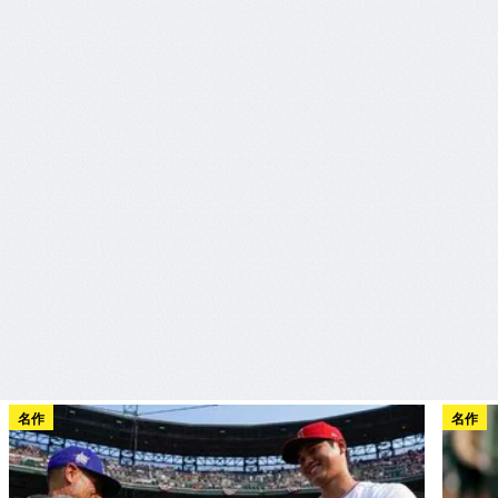
名作
名作