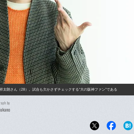
太朗さん（28）。試合も欠かさずチェックする“大の阪神ファン”である
raph by
Fukano