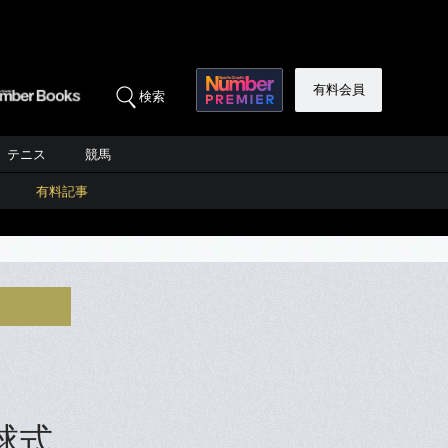
有料会員
検索
テニス
競馬
有料記事
」
球式