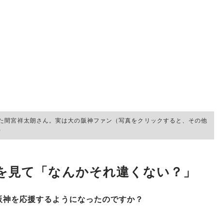
た間宮祥太朗さん。実は大の阪神ファン（写真をクリックすると、その他
）
を見て「なんかそれ違くない？」
阪神を応援するようになったのですか？
たので、野球中継はよく観ていました。ただ祖父が巨人
戦。当時の巨人は仁志・清水・二岡・由伸・松井・清原・
りの、まさに常勝軍団でした。だから絶対に勝つのに祖父
に「なんかそれ違くない？」という感情を抱いていたんで
人の精神”から始まったと？
団やファンの方々が抱えている気持ちが一致したんでし
、横浜スタジアムの近所に住んでいたのに、なぜベイスタ