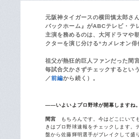
元阪神タイガースの横田慎太郎さ
バックホーム』がABCテレビ・テレ
主演を務めるのは、大河ドラマや
クターを演じ分ける“カメレオン俳
祖父が熱狂的巨人ファンだった間宮
毎試合欠かさずチェックするという
／
前編
から続く）。
――いよいよプロ野球が開幕しますね
間宮
もちろんです。今はどこにいても
きはプロ野球速報をチェックします。
盤から佐藤輝明選手がブレイクして盛