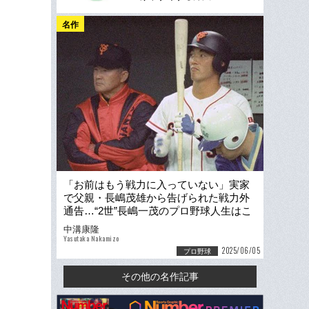
名作
「お前はもう戦力に入っていない」実家
で父親・長嶋茂雄から告げられた戦力外
通告…“2世”長嶋一茂のプロ野球人生はこ
うして終わった
中溝康隆
Yasutaka Nakamizo
2025/06/05
プロ野球
その他の名作記事