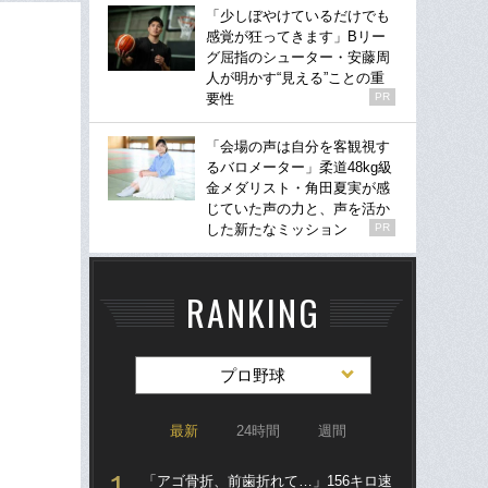
「少しぼやけているだけでも
感覚が狂ってきます」Bリー
グ屈指のシューター・安藤周
人が明かす“見える”ことの重
要性
PR
「会場の声は自分を客観視す
るバロメーター」柔道48kg級
金メダリスト・角田夏実が感
じていた声の力と、声を活か
した新たなミッション
PR
RANKING
プロ野球
最新
24時間
週間
「アゴ骨折、前歯折れて…」156キロ速
「ア