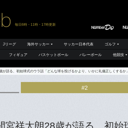
毎日6時・11時・17時更新
Jリーグ
海外サッカー
サッカー日本代表
ゴルフ
フィギュア
バスケットボール
バレーボール
他競技
28歳が語る、初始球式のウラ話「どんな球を投げるかより、いかに礼儀正しくするか
#2
間宮祥太朗28歳が語る、初始