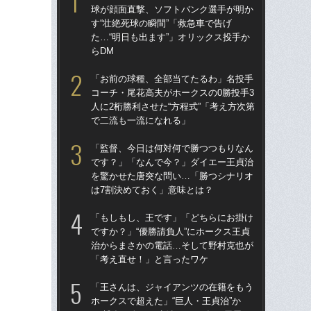
球が顔面直撃、ソフトバンク選手が明か
球
す“壮絶死球の瞬間”「救急車で告げ
す“
た…“明日も出ます”」オリックス投手か
た…
らDM
らD
「お前の球種、全部当てたるわ」名投手
「
コーチ・尾花高夫がホークスの0勝投手3
で
人に2桁勝利させた“方程式”「考え方次第
を
で二流も一流になれる」
は
「監督、今日は何対何で勝つつもりなん
「
です？」「なんで今？」ダイエー王貞治
コー
を驚かせた唐突な問い…「勝つシナリオ
人に
は7割決めておく」意味とは？
で
「もしもし、王です」「どちらにお掛け
「
ですか？」“優勝請負人”にホークス王貞
です
治からまさかの電話…そして野村克也が
治
「考え直せ！」と言ったワケ
「
「王さんは、ジャイアンツの在籍をもう
「
ホークスで超えた」“巨人・王貞治”か
ホー