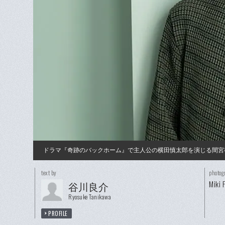
ドラマ『奇跡のバックホーム』で主人公の横田慎太郎を演じる間宮祥
text by
photog
Miki 
谷川良介
Ryosuke Tanikawa
PROFILE