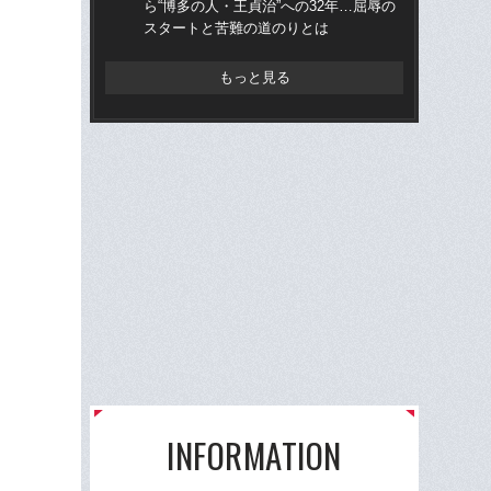
ら“博多の人・王貞治”への32年…屈辱の
ら“
スタートと苦難の道のりとは
ス
もっと見る
INFORMATION