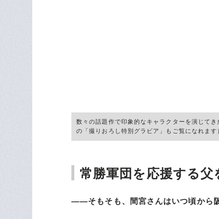
数々の話題作で印象的なキャラクターを演じてき
の「撮りおろし特別グラビア」もご覧になれます
常勝軍団を応援する父
――そもそも、間宮さんはいつ頃から
間宮
小1からソフトボールをやってい
ファンで、家ではいつもジャイアンツ
マルティネス・江藤とすごい選手ばか
が応援しているのを見て、幼いながら
す。
――つまり、阪神への愛は、“アンチ巨
間宮
自分のマインドと、阪神という球
ょうね。ただ、自分でも解せないのは