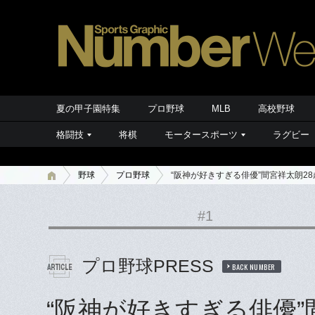
夏の甲子園特集
プロ野球
MLB
高校野球
格闘技
将棋
モータースポーツ
ラグビー
野球
プロ野球
“阪神が好きすぎる俳優”間宮祥太朗
#1
プロ野球PRESS
BACK NUMBER
“阪神が好きすぎる俳優”