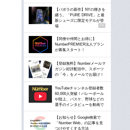
【バボラの新作】NYの輝きを
纏う。「PURE DRIVE」と最
新シューズに限定モデルが登
場
PR
【同僚や仲間とお得に】
NumberPREMIER法人プラン
が募集スタート！
【登録無料】Numberメールマ
ガジン好評配信中。スポーツ
の「今」をメールでお届け！
YouTubeチャンネル登録者数
60,000人突破！バレーボール
や陸上、バスケ、野球などの
選手のインタビューを動画で
【お知らせ】Google検索で
「Number Web」の記事を見
つけやすくする方法