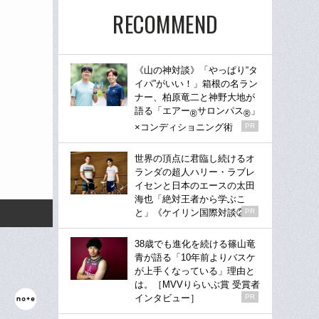
RECOMMEND
《山の神対談》「やっぱり“タ
イパ”がいい！」箱根の名ラン
ナー、柏原竜二と神野大地が
語る「エアー
サロンパス
」
®
®
×コンディショニング術
PR
世界の頂点に君臨し続けるオ
ランダの超人ハリー・ラブレ
イセンと日本のエースの太田
海也「絶対王者から学ぶこ
と」《ケイリン国際対談②》
PR
38歳でも進化を続ける篠山竜
青が語る「10年前よりバスケ
が上手くなっている」理由と
は。［MVVりらいぶ賞 受賞者
インタビュー］
PR