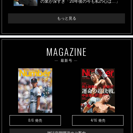
の業が深すぎ「20年後の今も私の心は…」
もっと見る
MAGAZINE
最新号
8/6
4/16
発売
発売