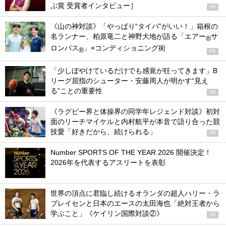
ぶ賞 受賞者インタビュー］
PR
《山の神対談》「やっぱり“タイパ”がいい！」箱根の
名ランナー、柏原竜二と神野大地が語る「エアー
サ
®
ロンパス
」×コンディショニング術
®
PR
「少しぼやけているだけでも感覚が狂ってきます」B
リーグ屈指のシューター・安藤周人が明かす“見え
る”ことの重要性
PR
《ラグビー界と体操界の同学年レジェンド対談》初対
面のリーチマイケルと内村航平が本音で語り合った競
技愛「好きだから、続けられる」
PR
Number SPORTS OF THE YEAR 2026 開催決定！
2026年を代表するアスリートを表彰
世界の頂点に君臨し続けるオランダの超人ハリー・ラ
ブレイセンと日本のエースの太田海也「絶対王者から
学ぶこと」《ケイリン国際対談②》
PR