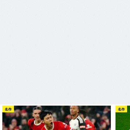
名作
名作