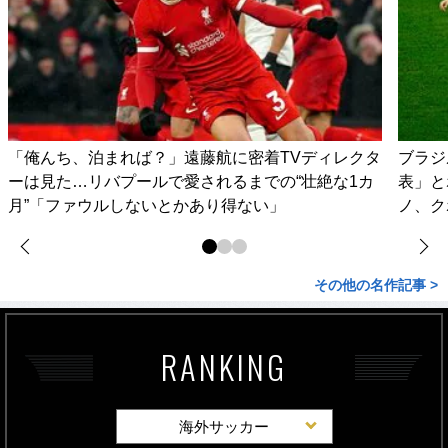
「俺んち、泊まれば？」遠藤航に密着TVディレクタ
ブラジ
ーは見た…リバプールで愛されるまでの“壮絶な1カ
表」と
月”「ファウルしないとかあり得ない」
ノ、ク
その他の名作記事 >
RANKING
海外サッカー