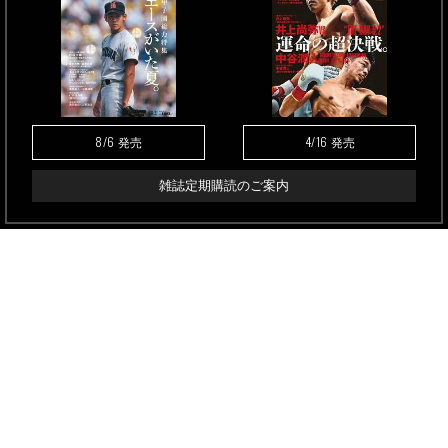
8/6
4/16
発売
発売
雑誌定期購読のご案内