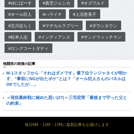
#ゆにばーす
#真空ジェシカ
#オズワルド
#オール巨人
#ハライチ
#上沼恵美子
#立川志らく
#マヂカルラブリー
#ダウンタウン
#松本人志
#インディアンス
#サンドウィッチマン
#ロングコートダディ
他競技の前後の記事
M-1スタッフから「それはダメです」最下位ランジャタイが明か
す、“事前にNGが出たボケ”とは？「オール巨人さんのパネルは
OKでしたが…」
＜現役最終戦に秘めた思い(27)＞三宅宏実「最後まで守った父と
の約束」
毎日6時・11時・17時に最新記事をお届けします