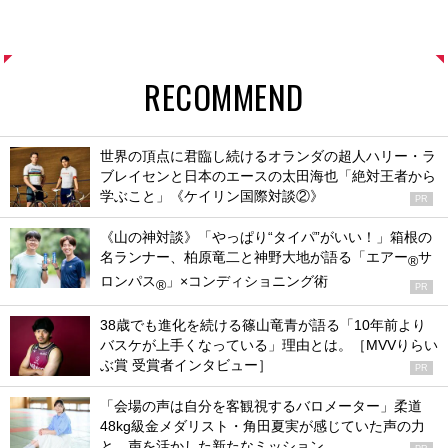
RECOMMEND
世界の頂点に君臨し続けるオランダの超人ハリー・ラ
ブレイセンと日本のエースの太田海也「絶対王者から
学ぶこと」《ケイリン国際対談②》
PR
《山の神対談》「やっぱり“タイパ”がいい！」箱根の
名ランナー、柏原竜二と神野大地が語る「エアー
サ
®
ロンパス
」×コンディショニング術
®
PR
38歳でも進化を続ける篠山竜青が語る「10年前より
バスケが上手くなっている」理由とは。［MVVりらい
ぶ賞 受賞者インタビュー］
PR
「会場の声は自分を客観視するバロメーター」柔道
48kg級金メダリスト・角田夏実が感じていた声の力
と、声を活かした新たなミッション