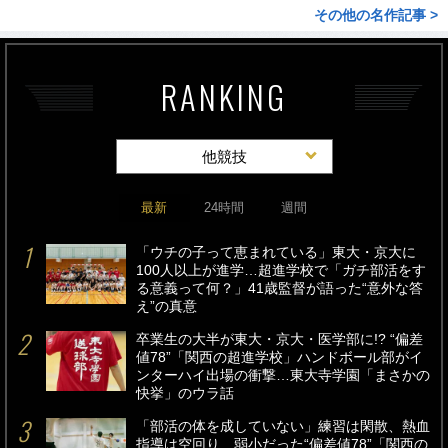
その他の名作記事 >
RANKING
他競技
最新
24時間
週間
「ウチの子って恵まれている」東大・京大に
100人以上が進学…超進学校で「ガチ部活をす
る意義って何？」41歳監督が語った“意外な答
え”の真意
卒業生の大半が東大・京大・医学部に!? “偏差
値78”「関西の超進学校」ハンドボール部がイ
ンターハイ出場の衝撃…東大寺学園「まさかの
快挙」のウラ話
「部活の体を成していない」練習は閑散、熱血
指導は空回り…弱小だった“偏差値78”「関西の