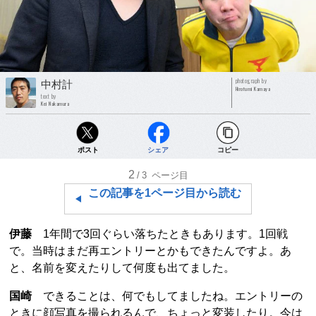
photograph by
中村計
Hirofumi Kamaya
text by
Kei Nakamura
ポスト
シェア
コピー
2
/3
ページ目
この記事を1ページ目から読む
伊藤
1年間で3回ぐらい落ちたときもあります。1回戦
で。当時はまだ再エントリーとかもできたんですよ。あ
と、名前を変えたりして何度も出てました。
国崎
できることは、何でもしてましたね。エントリーの
ときに顔写真を撮られるんで、ちょっと変装したり。今は