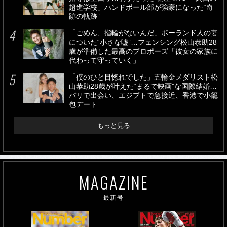
超進学校」ハンドボール部が強豪になった“奇
跡の軌跡”
「ごめん、指輪がないんだ」ポーランド人の妻
についた“小さな嘘”…フェンシング松山恭助28
歳が準備した最高のプロポーズ「彼女の家族に
代わって守っていく」
「僕のひと目惚れでした」五輪金メダリスト松
山恭助28歳が叶えた“まるで映画”な国際結婚…
パリで出会い、エジプトで急接近、香港で小籠
包デート
もっと見る
MAGAZINE
最新号