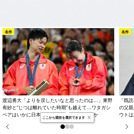
名作
名作
渡辺勇大「よりを戻したいなと思ったのは…」東野
「既読
有紗と“じつは離れていた時期”も越えて…ワタガシ
の父親
ペアはいかに日本バド界の歴史を変えたのか
ウトは
×
ここから競技を選択できます