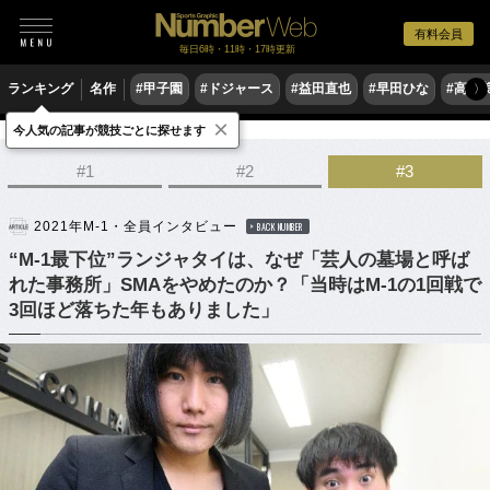
有料会員
毎日6時・11時・17時更新
ランキング
名作
#甲子園
#ドジャース
#益田直也
#早田ひな
#高木
〉
×
今人気の記事が競技ごとに探せます
他競技
#1
#2
#3
2021年M-1・全員インタビュー
BACK NUMBER
“M-1最下位”ランジャタイは、なぜ「芸人の墓場と呼ば
れた事務所」SMAをやめたのか？「当時はM-1の1回戦で
3回ほど落ちた年もありました」