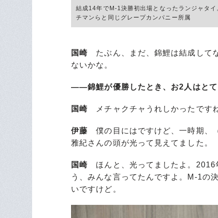
結成14年でM-1決勝初出場となったランジャタ
チマンらと同じグレープカンパニー所属
国崎
たぶん、まだ、錦鯉は結成してな
ないかな。
――錦鯉が優勝したとき、お2人はと
国崎
メチャクチャうれしかったですね
伊藤
僕の目にはですけど、一時期、（
雅紀さんの頭が光って見えてました。
国崎
ほんと、光ってましたよ。201
う、みんな言ってたんですよ。M-1の
いですけど。