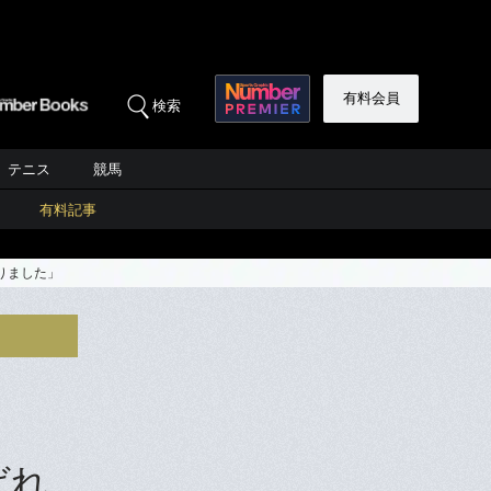
有料会員
検索
テニス
競馬
有料記事
りました」
ばれ