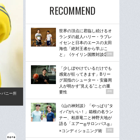
RECOMMEND
世界の頂点に君臨し続けるオ
ランダの超人ハリー・ラブレ
イセンと日本のエースの太田
海也「絶対王者から学ぶこ
と」《ケイリン国際対談②》
PR
「少しぼやけているだけでも
感覚が狂ってきます」Bリー
グ屈指のシューター・安藤周
人が明かす“見える”ことの重
要性
PR
ンパニー所
《山の神対談》「やっぱり“タ
イパ”がいい！」箱根の名ラン
ナー、柏原竜二と神野大地が
語る「エアー
サロンパス
」
®
®
×コンディショニング術
PR