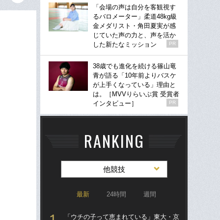
「会場の声は自分を客観視す
るバロメーター」柔道48kg級
金メダリスト・角田夏実が感
じていた声の力と、声を活か
した新たなミッション
PR
38歳でも進化を続ける篠山竜
青が語る「10年前よりバスケ
が上手くなっている」理由と
は。［MVVりらいぶ賞 受賞者
インタビュー］
PR
RANKING
他競技
最新
24時間
週間
「ウチの子って恵まれている」東大・京
「