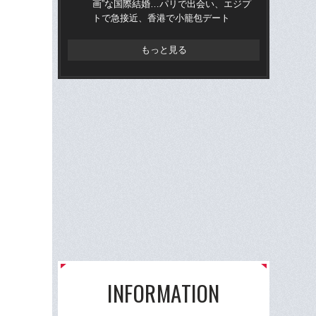
画”な国際結婚…パリで出会い、エジプ
ー
トで急接近、香港で小籠包デート
く
もっと見る
INFORMATION