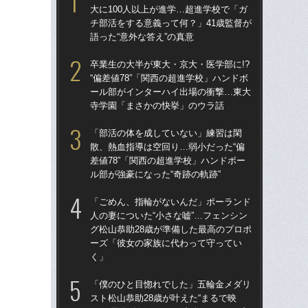
大に100人以上が進学…超進学校で「ガ
大に
チ部活をする意義って何？」41歳監督が
チ部
語った“意外な答え”の真意
語っ
卒業生の大半が東大・京大・医学部に!?
卒業
“偏差値78”「関西の超進学校」ハンドボ
“偏
ール部がインターハイ出場の衝撃…東大
ー
寺学園「まさかの快挙」のウラ話
寺
「部活の体を成していない」練習は閑
「
散、熱血指導は空回り…弱小だった“偏
散、
差値78”「関西の超進学校」ハンドボー
差値
ル部が強豪になった“奇跡の軌跡”
ル部
「ごめん、指輪がないんだ」ポーランド
「
人の妻についた“小さな嘘”…フェンシン
スト
グ松山恭助28歳が準備した最高のプロポ
画”
ーズ「彼女の家族に代わって守ってい
ト
く」
「
「僕のひと目惚れでした」五輪金メダリ
人の
スト松山恭助28歳が叶えた“まるで映
グ松