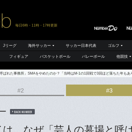
毎日6時・11時・17時更新
Jリーグ
海外サッカー
サッカー日本代表
ゴルフ
フィギュア
バスケットボール
バレーボール
他競技
と呼ばれた事務所」SMAをやめたのか？「当時はM-1の1回戦で3回ほど落ちた年もあ
#2
#3
ュー
BACK NUMBER
タイは、なぜ「芸人の墓場と呼