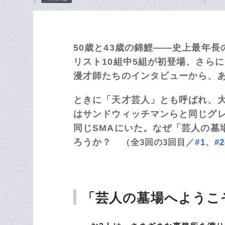
50歳と43歳の錦鯉――史上最年長
リスト10組中5組が初登場、さら
漫才師たちのインタビューから、あの
ときに「天才芸人」とも呼ばれ、
は
サンドウィッチマンらと同じグ
同じSMAにいた。なぜ「芸人の墓
ろうか？
（全3回の3回目／
#1
、
#2
「芸人の墓場へようこ