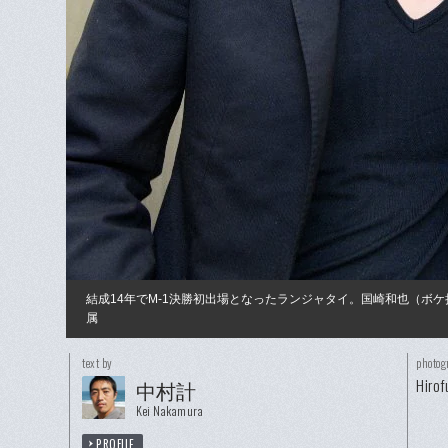
結成14年でM-1決勝初出場となったランジャタイ。国崎和也（ボ
属
text by
photog
Hirof
中村計
Kei Nakamura
PROFILE