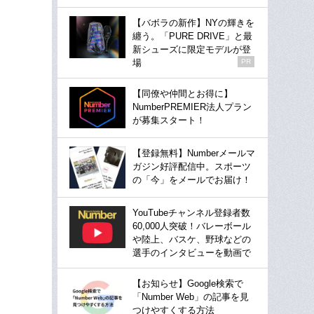
【バボラの新作】NYの輝きを
纏う。「PURE DRIVE」と最
新シューズに限定モデルが登
場
PR
【同僚や仲間とお得に】
NumberPREMIER法人プラン
が募集スタート！
【登録無料】Numberメールマ
ガジン好評配信中。スポーツ
の「今」をメールでお届け！
YouTubeチャンネル登録者数
60,000人突破！バレーボール
や陸上、バスケ、野球などの
選手のインタビューを動画で
【お知らせ】Google検索で
「Number Web」の記事を見
つけやすくする方法