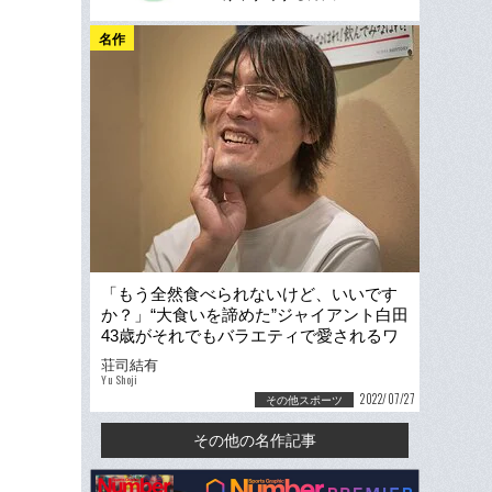
名作
「もう全然食べられないけど、いいです
か？」“大食いを諦めた”ジャイアント白田
43歳がそれでもバラエティで愛されるワ
ケ「最初は抵抗もあった」
荘司結有
Yu Shoji
2022/07/27
その他スポーツ
その他の名作記事