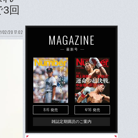
で3回
/02/20 17:02
MAGAZINE
最新号
8/6
4/16
発売
発売
雑誌定期購読のご案内