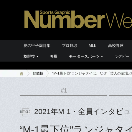
夏の甲子園特集
プロ野球
MLB
高校野球
格闘技
将棋
モータースポーツ
ラグビー
他競技
“M-1最下位”ランジャタイは、なぜ「芸人の墓場
#1
2021年M-1・全員インタビ
“M-1最下位”ランジャ