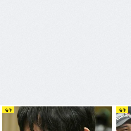
名作
名作