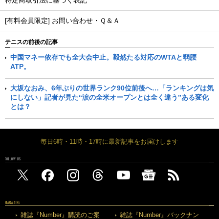
特定商取引法に基づく表記
[有料会員限定] お問い合わせ・Ｑ＆Ａ
テニスの前後の記事
中国マネー依存でも全大会中止。毅然たる対応のWTAと弱腰
ATP。
大坂なおみ、6年ぶりの世界ランク90位前後へ…「ランキングは気
にしない」記者が見た“涙の全米オープンとは全く違う”ある変化
とは？
毎日6時・11時・17時に最新記事をお届けします
FOLLOW US
MAGAZINE
雑誌『Number』購読のご案
雑誌『Number』バックナン