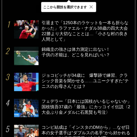
×
ここから競技を選択できます
最新
24時間
週間
引退まで「1250本のラケットを一本も折らな
かった」ラファエル・ナダル38歳の四大大会
22勝より大切なこととは…「小さな村の良き
人間として」
錦織圭の強さは体力測定に出ない！
子供の才能は、どこを見ればいい？
ジョコビッチが34歳に 爆撃跡で練習、クラ
シック音楽を聞かせる……ユニークすぎた“テ
ニスのお母さん”とは？
フェデラー「日本には国枝がいるじゃないか」
国枝慎吾37歳の「最強」にカッコイイ伝説〈2
大会ぶり金メダルに石黒賢も号泣〉
コンビ結成は「インスタのDMから」…なぜ日
本の女子選手は“ダブルスの名手”から好かれる