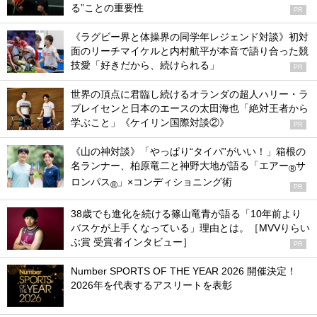
る”ことの重要性
PR
《ラグビー界と体操界の同学年レジェンド対談》初対
面のリーチマイケルと内村航平が本音で語り合った競
技愛「好きだから、続けられる」
PR
世界の頂点に君臨し続けるオランダの超人ハリー・ラ
ブレイセンと日本のエースの太田海也「絶対王者から
学ぶこと」《ケイリン国際対談②》
PR
《山の神対談》「やっぱり“タイパ”がいい！」箱根の
名ランナー、柏原竜二と神野大地が語る「エアー
サ
®
ロンパス
」×コンディショニング術
®
PR
38歳でも進化を続ける篠山竜青が語る「10年前より
バスケが上手くなっている」理由とは。［MVVりらい
ぶ賞 受賞者インタビュー］
PR
Number SPORTS OF THE YEAR 2026 開催決定！
2026年を代表するアスリートを表彰