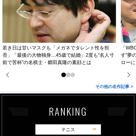
若き日は甘いマスクも「メガネでタレント性を拒
「WB
否」「最後の大物独身…45歳で結婚」2度も“名人寸
す“夢
前で苦杯”の名棋士・郷田真隆の素顔とは
ローに
その他の名作記事 >
RANKING
テニス