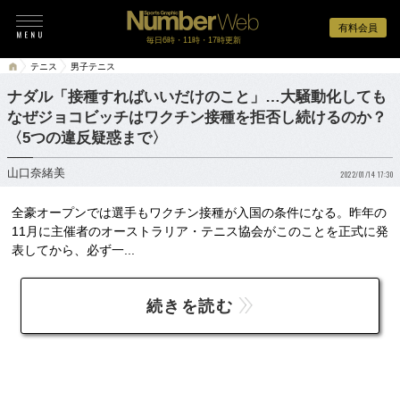
有料会員
毎日6時・11時・17時更新
テニス
男子テニス
ナダル「接種すればいいだけのこと」…大騒動化しても
なぜジョコビッチはワクチン接種を拒否し続けるのか？
〈5つの違反疑惑まで〉
山口奈緒美
2022/01/14 17:30
全豪オープンでは選手もワクチン接種が入国の条件になる。昨年の
11月に主催者のオーストラリア・テニス協会がこのことを正式に発
表してから、必ず一...
続きを読む