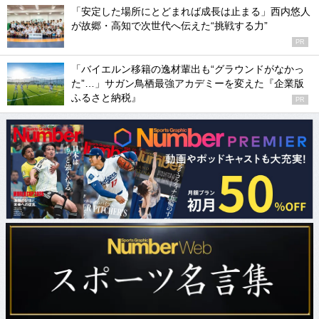
「安定した場所にとどまれば成長は止まる」西内悠人
が故郷・高知で次世代へ伝えた“挑戦する力”
PR
「バイエルン移籍の逸材輩出も“グラウンドがなかっ
た”…」サガン鳥栖最強アカデミーを変えた『企業版
ふるさと納税』
PR