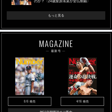
のか？〈24歳柴原瑛菜が全仏制覇〉
もっと見る
MAGAZINE
最新号
8/6
4/16
発売
発売