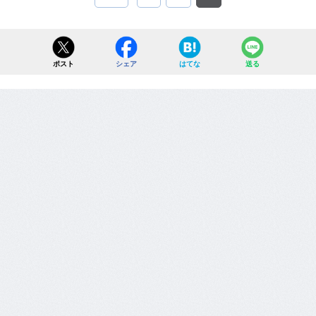
ポスト
シェア
はてな
送る