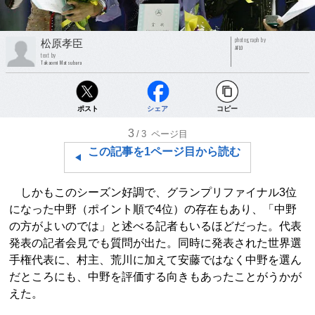
photograph by
松原孝臣
AFLO
text by
Takaomi Matsubara
ポスト
シェア
コピー
3
/3
ページ目
この記事を1ページ目から読む
しかもこのシーズン好調で、グランプリファイナル3位
になった中野（ポイント順で4位）の存在もあり、「中野
の方がよいのでは」と述べる記者もいるほどだった。代表
発表の記者会見でも質問が出た。同時に発表された世界選
手権代表に、村主、荒川に加えて安藤ではなく中野を選ん
だところにも、中野を評価する向きもあったことがうかが
えた。