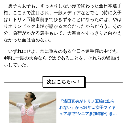
男子も女子も、すっきりしない形で終わった全日本選手
権。ここまで注目され、一般メディアなどでも（特に女子
は）トリノ五輪直前までひきずることになったのは、やは
りオリンピック出場が懸かる大会だったからだろう。その
分、負荷がかかる選手もいて、大舞台へすっきりと向かえ
なかった面は否めない。
いずれにせよ、常に重みのある全日本選手権の中でも、
4年に一度の大会ならではであることを、それらの騒動は
示していた。
次はこちらへ！
「浅田真央がトリノ五輪に出ら
れない」から16年…女子フィギ
ュア界で“シニア参加年齢引き上
げ論争”が過熱する理由