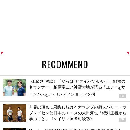
RECOMMEND
《山の神対談》「やっぱり“タイパ”がいい！」箱根の
名ランナー、柏原竜二と神野大地が語る「エアー
サ
®
ロンパス
」×コンディショニング術
®
PR
世界の頂点に君臨し続けるオランダの超人ハリー・ラ
ブレイセンと日本のエースの太田海也「絶対王者から
学ぶこと」《ケイリン国際対談②》
PR