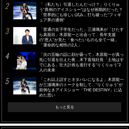
「（私たち）引退したんだっけ？」りくりゅ
う“異例のアイスショー”はなぜ画期的だった？
「世界的にも珍しい試み」打ち破った“フィギ
ュア界の通例”
「普通の女子学生だった」三浦璃来が「ひたす
ら真面目」木原龍一と出会って…長年支援
の“恩人”が見た「食べたいものも全て一緒」
「運命的な相性の2人」
「次の五輪の話に顔が曇って」木原龍一が真っ
先に引退を伝えた夜…木下直哉社長「土地はす
でにある」壮大計画も進行する“りくりゅう”2
人の未来
「これ以上話すとネタバレになるよ」木原龍一
が三浦璃来のトークを制して…“りくりゅう”が
前例なきアイスショー「THE DESTINY」に込
めた思い
もっと見る