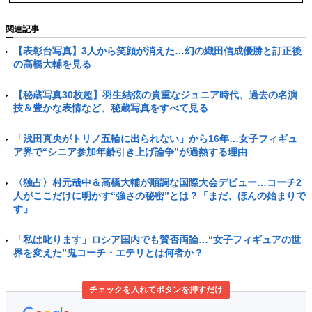
関連記事
【表彰台写真】3人から笑顔が消えた…幻の織田信成優勝と訂正後
の高橋大輔を見る
【秘蔵写真30枚超】羽生結弦の貴重なジュニア時代、過去の名演
技＆豊かな表情など、秘蔵写真をすべて見る
「浅田真央がトリノ五輪に出られない」から16年…女子フィギュ
ア界で“シニア参加年齢引き上げ論争”が過熱する理由
〈独占〉村元哉中＆高橋大輔が順調な国際大会デビュー…コーチ2
人がここだけに明かす“強さの秘密”とは？「まだ、ほんの始まりで
す」
「私は叱ります」ロシア国内でも賛否両論…“女子フィギュアの世
界を変えた”鬼コーチ・エテリとは何者か？
チェックを入れてボタンを押すだけ