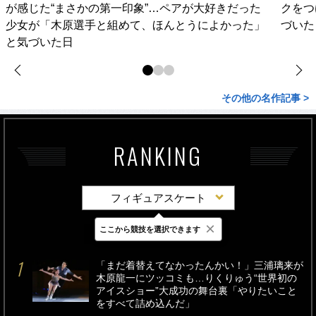
が感じた“まさかの第一印象”…ペアが大好きだった
クをつ
少女が「木原選手と組めて、ほんとうによかった」
づいた
と気づいた日
その他の名作記事 >
RANKING
フィギュアスケート
×
ここから競技を選択できます
最新
24時間
週間
「まだ着替えてなかったんかい！」三浦璃来が
木原龍一にツッコミも…りくりゅう“世界初の
アイスショー”大成功の舞台裏「やりたいこと
をすべて詰め込んだ」