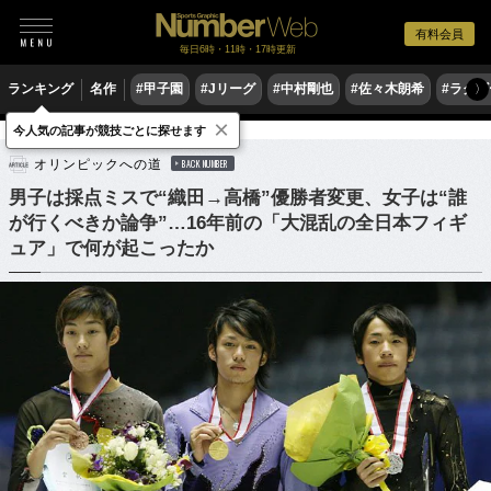
有料会員
毎日6時・11時・17時更新
ランキング
名作
#甲子園
#Jリーグ
#中村剛也
#佐々木朗希
#ラグ
〉
×
今人気の記事が競技ごとに探せます
フィギュアスケート
オリンピックへの道
BACK NUMBER
男子は採点ミスで“織田→高橋”優勝者変更、女子は“誰
が行くべきか論争”…16年前の「大混乱の全日本フィギ
ュア」で何が起こったか