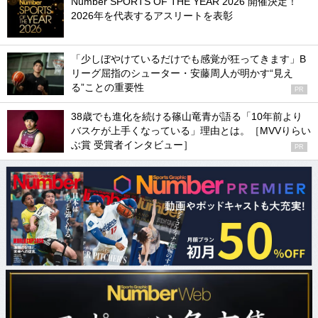
Number SPORTS OF THE YEAR 2026 開催決定！
2026年を代表するアスリートを表彰
「少しぼやけているだけでも感覚が狂ってきます」B
リーグ屈指のシューター・安藤周人が明かす“見え
る”ことの重要性
PR
38歳でも進化を続ける篠山竜青が語る「10年前より
バスケが上手くなっている」理由とは。［MVVりらい
ぶ賞 受賞者インタビュー］
PR