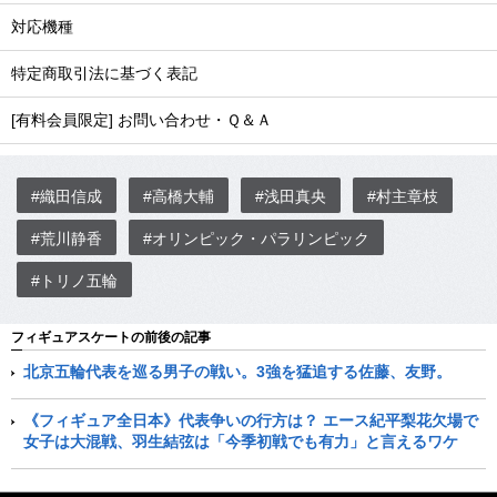
対応機種
特定商取引法に基づく表記
[有料会員限定] お問い合わせ・Ｑ＆Ａ
#織田信成
#高橋大輔
#浅田真央
#村主章枝
#荒川静香
#オリンピック・パラリンピック
#トリノ五輪
フィギュアスケートの前後の記事
北京五輪代表を巡る男子の戦い。3強を猛追する佐藤、友野。
《フィギュア全日本》代表争いの行方は？ エース紀平梨花欠場で
女子は大混戦、羽生結弦は「今季初戦でも有力」と言えるワケ