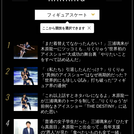
フィギュアスケート
×
ここから競技を選択できます
最新
24時間
週間
「まだ着替えてなかったんかい！」三浦璃来が
木原龍一にツッコミも…りくりゅう“世界初の
アイスショー”大成功の舞台裏「やりたいこと
をすべて詰め込んだ」
「（私たち）引退したんだっけ？」りくりゅ
う“異例のアイスショー”はなぜ画期的だった？
「世界的にも珍しい試み」打ち破った“フィギ
ュア界の通例”
「これ以上話すとネタバレになるよ」木原龍一
が三浦璃来のトークを制して…“りくりゅう”が
前例なきアイスショー「THE DESTINY」に込
めた思い
「普通の女子学生だった」三浦璃来が「ひたす
ら真面目」木原龍一と出会って…長年支援
の“恩人”が見た「食べたいものも全て一緒」