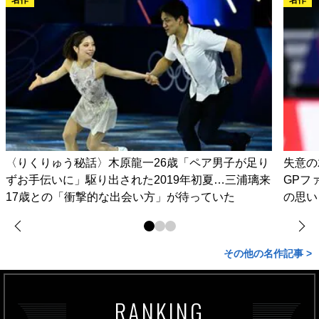
〈りくりゅう秘話〉木原龍一26歳「ペア男子が足り
失意の
ずお手伝いに」駆り出された2019年初夏…三浦璃来
GPフ
17歳との「衝撃的な出会い方」が待っていた
の思い
その他の名作記事 >
RANKING