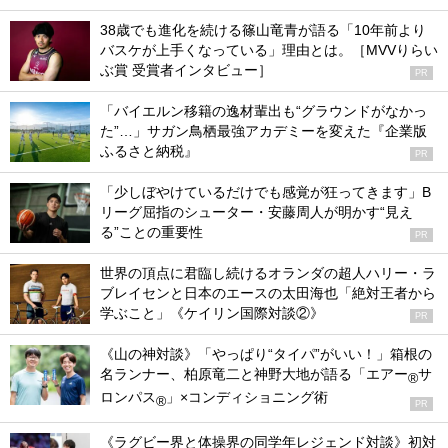
38歳でも進化を続ける篠山竜青が語る「10年前より
バスケが上手くなっている」理由とは。［MVVりらい
ぶ賞 受賞者インタビュー］
PR
「バイエルン移籍の逸材輩出も“グラウンドがなかっ
た”…」サガン鳥栖最強アカデミーを変えた『企業版
ふるさと納税』
PR
「少しぼやけているだけでも感覚が狂ってきます」B
リーグ屈指のシューター・安藤周人が明かす“見え
る”ことの重要性
PR
世界の頂点に君臨し続けるオランダの超人ハリー・ラ
ブレイセンと日本のエースの太田海也「絶対王者から
学ぶこと」《ケイリン国際対談②》
PR
《山の神対談》「やっぱり“タイパ”がいい！」箱根の
名ランナー、柏原竜二と神野大地が語る「エアー
サ
®
ロンパス
」×コンディショニング術
®
PR
《ラグビー界と体操界の同学年レジェンド対談》初対