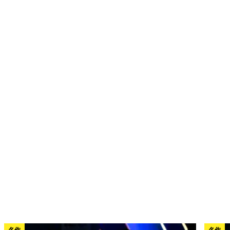
名作
名作