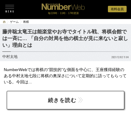
有料会員
毎日6時・11時・17時更新
ゲーム
将棋
藤井聡太竜王は能楽堂やお寺でタイトル戦、将棋会館で
は一斉に… 「自分の対局を他の棋士が見に来ないと寂し
い」理由とは
中村太地
2021/12/02 11:04
NumberWebでは将棋の“競技的”な側面を中心に、王座獲得経験の
ある中村太地七段に将棋の奥深さについて定期的に語ってもらって
いる。今回は...
続きを読む