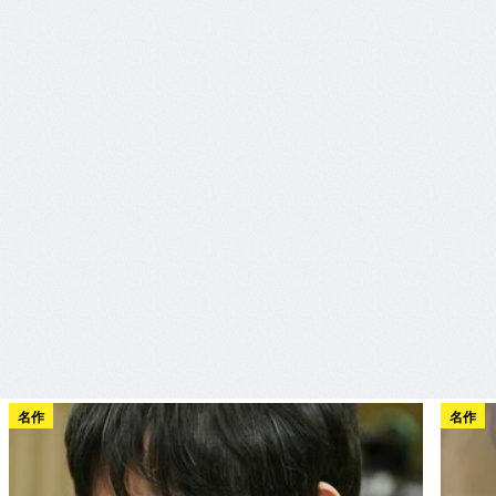
名作
名作