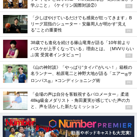
学ぶこと」《ケイリン国際対談②》
PR
「少しぼやけているだけでも感覚が狂ってきます」B
リーグ屈指のシューター・安藤周人が明かす“見え
る”ことの重要性
PR
38歳でも進化を続ける篠山竜青が語る「10年前より
バスケが上手くなっている」理由とは。［MVVりらい
ぶ賞 受賞者インタビュー］
PR
《山の神対談》「やっぱり“タイパ”がいい！」箱根の
名ランナー、柏原竜二と神野大地が語る「エアー
サ
®
ロンパス
」×コンディショニング術
®
PR
「会場の声は自分を客観視するバロメーター」柔道
48kg級金メダリスト・角田夏実が感じていた声の力
と、声を活かした新たなミッション
PR