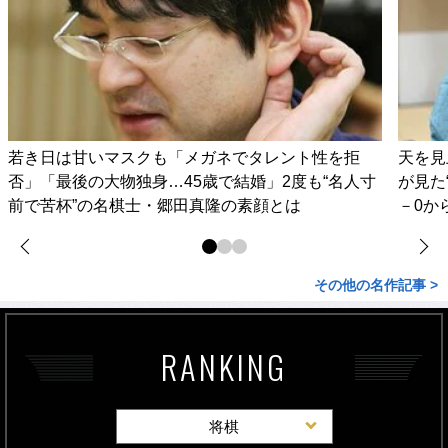
若き日は甘いマスクも「メガネでタレント性を拒
天を見
否」「最後の大物独身…45歳で結婚」2度も“名人寸
が見た
前で苦杯”の名棋士・郷田真隆の素顔とは
－0か
その他の名作記事 >
RANKING
将棋