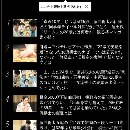
×
ここから競技を選択できます
最新
24時間
週間
「直近10局、じつは5勝5敗」藤井聡太vs伊藤
匠の“同学年ライバル対決”だけでなく「竜王戦
ドリーム」の28歳とは何者か…観る将マンガ
家が描く
引退→フジテレビアナに転身、“22歳で突然引
退”となった女流棋士のナゼ…じつは公表され
なかった「降級点」“旧規定の実態”と新たな制
度とは
「ま、まだ24歳で」藤井聡太の棋聖7連覇の“異
常さ”「大山康晴・羽生善治・中原誠の16期も
スゴいけど」棋士・女流棋士の結婚＆出産ラッ
シュもめでたい
賞金5000万円の白玲戦、挑戦者の福間香奈34
歳だけでない…「出産を乗り越えて」A級昇級
の39歳、「かつては髪を染めていた」23歳女
流棋士の躍進とは
藤井聡太五冠の「14歳で難関の三段リーグ1期
抜け」は62年ぶり最年少記録… 棋士への関門