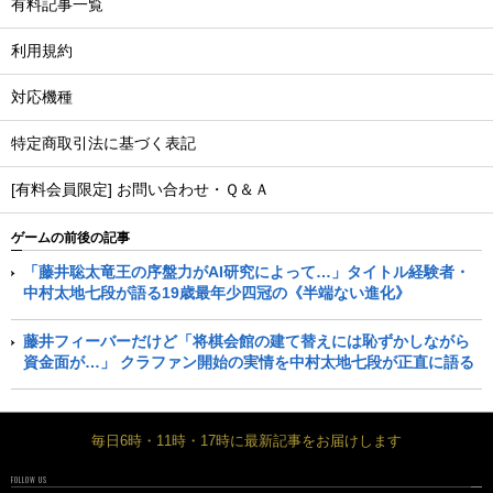
有料記事一覧
利用規約
対応機種
特定商取引法に基づく表記
[有料会員限定] お問い合わせ・Ｑ＆Ａ
ゲームの前後の記事
「藤井聡太竜王の序盤力がAI研究によって…」タイトル経験者・
中村太地七段が語る19歳最年少四冠の《半端ない進化》
藤井フィーバーだけど「将棋会館の建て替えには恥ずかしながら
資金面が…」 クラファン開始の実情を中村太地七段が正直に語る
毎日6時・11時・17時に最新記事をお届けします
FOLLOW US