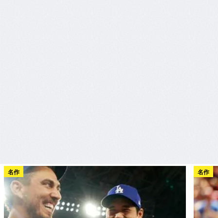
名作
名作