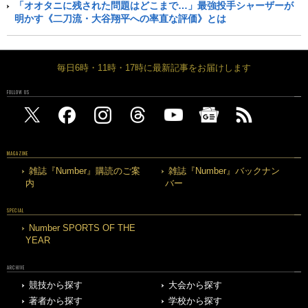
「オオタニに残された問題はどこまで…」最強投手シャーザーが
明かす《二刀流・大谷翔平への率直な評価》とは
毎日6時・11時・17時に最新記事をお届けします
FOLLOW US
MAGAZINE
雑誌『Number』購読のご案
雑誌『Number』バックナン
内
バー
SPECIAL
Number SPORTS OF THE
YEAR
ARCHIVE
競技から探す
大会から探す
著者から探す
学校から探す