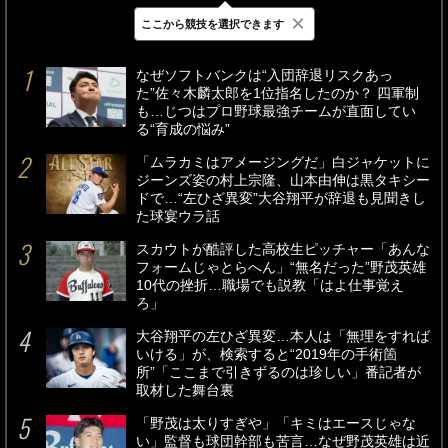
×
ここから競技を選択できます
最新
24時間
週間
なぜソフトバンクは“入団辞退リスクあっ
た”佐々木麟太郎を1位指名したのか？ 四軍制
も…じつはプロ野球最強チームが直面してい
る“育成の悩み”
「ムラカミはアメージングだ」白ジャケットに
ジーンズ姿の村上宗隆、山本由伸は黒タキシー
ドで…“左ひざ異変”大谷翔平が辞退も見聞きし
た球宴ウラ話
スカウトが酷評した高校生ピッチャー「あんな
フォームじゃとらへん」“無名だった”野茂英雄
10代の挫折…職場でも説教「はよ仕事覚え
ろ」
大谷翔平の左ひざ異変…本人は「無理をすれば
いける」が、検索すると“2019年の手術箇
所”「ここまで引きずるのは珍しい」番記者が
取材した舞台裏
「野茂は太りすぎや」「キミはエースじゃな
い」監督も球団幹部も苦言…なぜ野茂英雄は近