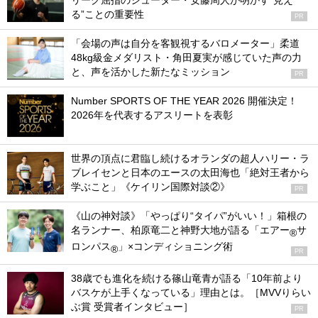
リーグ屈指のシューター・安藤周人が明かす“見え
る”ことの重要性
PR
「会場の声は自分を客観視するバロメーター」柔道
48kg級金メダリスト・角田夏実が感じていた声の力
と、声を活かした新たなミッション
PR
Number SPORTS OF THE YEAR 2026 開催決定！
2026年を代表するアスリートを表彰
世界の頂点に君臨し続けるオランダの超人ハリー・ラ
ブレイセンと日本のエースの太田海也「絶対王者から
学ぶこと」《ケイリン国際対談②》
PR
《山の神対談》「やっぱり“タイパ”がいい！」箱根の
名ランナー、柏原竜二と神野大地が語る「エアー
サ
®
ロンパス
」×コンディショニング術
®
PR
38歳でも進化を続ける篠山竜青が語る「10年前より
バスケが上手くなっている」理由とは。［MVVりらい
ぶ賞 受賞者インタビュー］
PR