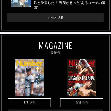
鉄と決裂した？ 野茂が怒った“あるコーチの退
団”
もっと見る
MAGAZINE
最新号
8/6
4/16
発売
発売