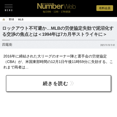
有料会員
毎日6時・11時・17時更新
野球
MLB
ロックアウト不可避か…MLBの労使協定失効で泥沼化す
る交渉の焦点とは＜1994年は7カ月半ストライキに＞
四竈衛
2021/11/18 11:01
2016年に締結された大リーグのオーナー陣と選手会の労使協定
（CBA）が、米国東部時間の12月1日午後11時59分に失効する。こ
れまで両者は...
続きを読む