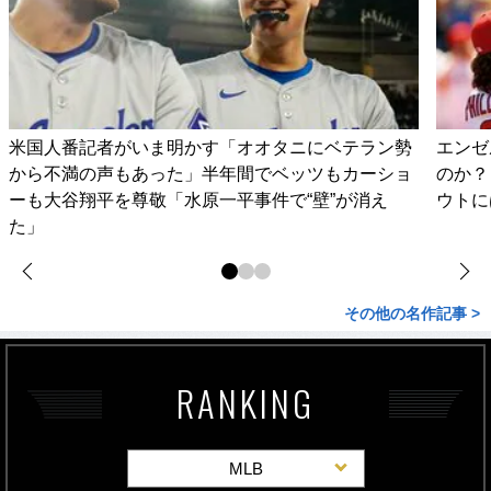
米国人番記者がいま明かす「オオタニにベテラン勢
エンゼ
から不満の声もあった」半年間でベッツもカーショ
のか？
ーも大谷翔平を尊敬「水原一平事件で“壁”が消え
ウトに
た」
その他の名作記事 >
RANKING
MLB