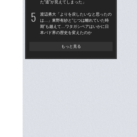
た“道”が見えてしまった」
ト
渡辺勇大「よりを戻したいなと思ったの
「
は…」東野有紗と“じつは離れていた時
人の
期”も越えて…ワタガシペアはいかに日
グ松
本バド界の歴史を変えたのか
ー
く
もっと見る