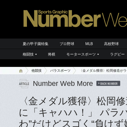
夏の甲子園特集
プロ野球
MLB
高校野球
格闘技
将棋
モータースポーツ
ラグビー
他競技
パラスポーツ
〈金メダル獲得〉松岡修造がラ
Number Web More
BACK NUMBER
〈金メダル獲得〉松岡修
に「キャハハ！」 パラ
わ”だけどスゴく“負けず