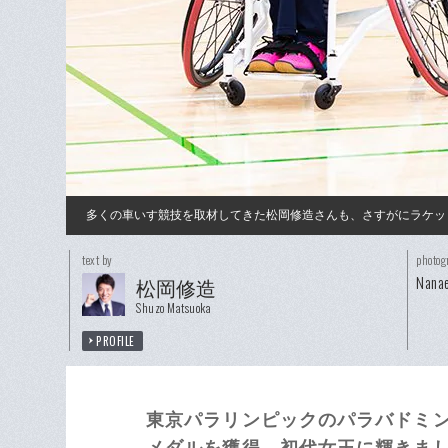
多くの車いす競技を取材してきた松岡修造さんも、さすがにラケッ
text by
photog
Nanae
松岡修造
Shuzo Matsuoka
PROFILE
東京パラリンピックのパラバドミ
メダルを獲得。初代女王に輝きまし