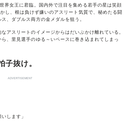
世界女王に君臨。国内外で注目を集める若手の星は笑顔
しかし、根は負けず嫌いのアスリート気質で、秘めたる闘
ルス、ダブルス両方の金メダルを狙う。
なアスリートのイメージからはだいぶかけ離れている。
から、里見選手のゆる～いペースに巻き込まれてしまっ
拍子抜け。
ADVERTISEMENT
願いします」