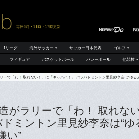
毎日6時・11時・17時更新
Jリーグ
海外サッカー
サッカー日本代表
ゴルフ
フィギュア
バスケットボール
バレーボール
他競技
リーで「わ！ 取れない！」に「キャハハ！」 パラバドミントン里見紗李奈は“ゆるふ
造がラリーで「わ！ 取れな
バドミントン里見紗李奈は“ゆ
嫌い”