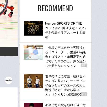
RECOMMEND
Number SPORTS OF THE
YEAR 2026 開催決定！ 2026
年を代表するアスリートを表
彰
「会場の声は自分を客観視す
るバロメーター」柔道48kg級
金メダリスト・角田夏実が感
じていた声の力と、声を活か
した新たなミッション
PR
世界の頂点に君臨し続けるオ
ランダの超人ハリー・ラブレ
イセンと日本のエースの太田
海也「絶対王者から学ぶこ
と」《ケイリン国際対談②》
PR
38歳でも進化を続ける篠山竜