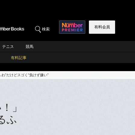
有料会員
検索
テニス
競馬
有料記事
わ”だけどスゴく“負けず嫌い”
い！」
るふ