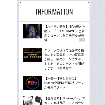
INFORMATION
【バボラの新作】NYの輝きを
纏う。「PURE DRIVE」と最
新シューズに限定モデルが登
場
PR
スポーツの現場で撮影する機
会のある写真家、その写真家
が撮る一瞬のシーンにスポッ
トをあてるコンテストを開催
します。作品受付中！
【同僚や仲間とお得に】
NumberPREMIER法人プラン
が募集スタート！
【登録無料】Numberメールマ
ガジン好評配信中。スポーツ