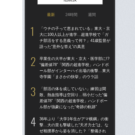
最新
24時間
週間
「ウチの子って恵まれている」東大・京
卒業
大に100人以上が進学…超進学校で「ガ
“偏
チ部活をする意義って何？」41歳監督が
ー
語った“意外な答え”の真意
寺
卒業生の大半が東大・京大・医学部に!?
「
“偏差値78”「関西の超進学校」ハンドボ
大に
ール部がインターハイ出場の衝撃…東大
チ部
寺学園「まさかの快挙」のウラ話
語っ
「部活の体を成していない」練習は閑
「
散、熱血指導は空回り…弱小だった“偏
散、
差値78”「関西の超進学校」ハンドボー
差値
ル部が強豪になった“奇跡の軌跡”
ル部
36年ぶり「大学1年生がアマ横綱」の衝
「
撃…大の里も撃破した“天才力士”は、な
スト
ぜ相撲界から姿を消した？「整備され
画”