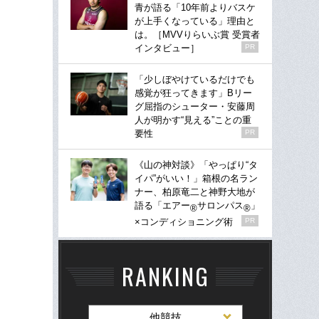
青が語る「10年前よりバスケ
が上手くなっている」理由と
は。［MVVりらいぶ賞 受賞者
インタビュー］
PR
「少しぼやけているだけでも
感覚が狂ってきます」Bリー
グ屈指のシューター・安藤周
人が明かす“見える”ことの重
要性
PR
《山の神対談》「やっぱり“タ
イパ”がいい！」箱根の名ラン
ナー、柏原竜二と神野大地が
語る「エアー
サロンパス
」
®
®
×コンディショニング術
PR
RANKING
他競技