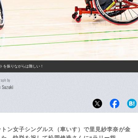
トを振りながらは難しい！
raph by
 Suzuki
ントン女子シングルス（車いす）で里見紗李奈が金
た。快挙を祝して松岡修造さんに“ラリー指