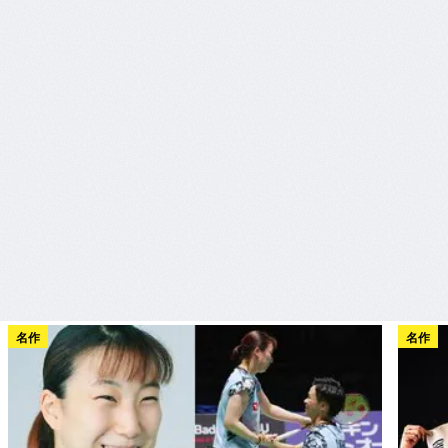
名作
名作