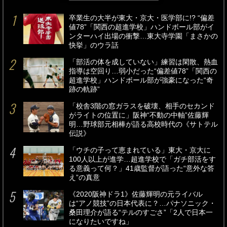
卒業生の大半が東大・京大・医学部に!? “偏差
値78”「関西の超進学校」ハンドボール部がイ
ンターハイ出場の衝撃…東大寺学園「まさかの
快挙」のウラ話
「部活の体を成していない」練習は閑散、熱血
指導は空回り…弱小だった“偏差値78”「関西の
超進学校」ハンドボール部が強豪になった“奇
跡の軌跡”
「校舎3階の窓ガラスを破壊、相手のセカンド
がライトの位置に」阪神“不動の中軸”佐藤輝
明…野球部元相棒が語る高校時代の《サトテル
伝説》
「ウチの子って恵まれている」東大・京大に
100人以上が進学…超進学校で「ガチ部活をす
る意義って何？」41歳監督が語った“意外な答
え”の真意
《2020阪神ドラ1》佐藤輝明の元ライバル
は“アノ競技”の日本代表に？…パナソニック・
桑田理介が語る“テルのすごさ”「2人で日本一
になりたいですね」