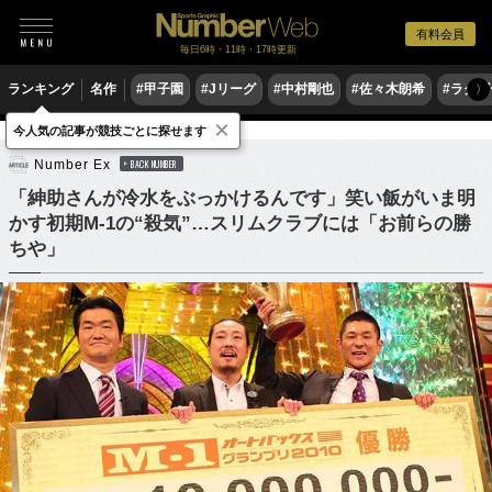
有料会員
毎日6時・11時・17時更新
ランキング
名作
#甲子園
#Jリーグ
#中村剛也
#佐々木朗希
#ラグ
〉
×
今人気の記事が競技ごとに探せます
他競技
Number Ex
BACK NUMBER
「紳助さんが冷水をぶっかけるんです」笑い飯がいま明
かす初期M-1の“殺気”…スリムクラブには「お前らの勝
ちや」