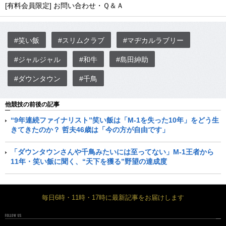
[有料会員限定] お問い合わせ・Ｑ＆Ａ
#笑い飯
#スリムクラブ
#マヂカルラブリー
#ジャルジャル
#和牛
#島田紳助
#ダウンタウン
#千鳥
他競技の前後の記事
“9年連続ファイナリスト”笑い飯は「M-1を失った10年」をどう生
きてきたのか？ 哲夫46歳は「今の方が自由です」
「ダウンタウンさんや千鳥みたいには至ってない」M-1王者から
11年・笑い飯に聞く、“天下を獲る”野望の達成度
毎日6時・11時・17時に最新記事をお届けします
FOLLOW US