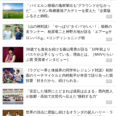
「バイエルン移籍の逸材輩出も“グラウンドがなかっ
た”…」サガン鳥栖最強アカデミーを変えた『企業版
ふるさと納税』
PR
《山の神対談》「やっぱり“タイパ”がいい！」箱根の
名ランナー、柏原竜二と神野大地が語る「エアー
サ
®
ロンパス
」×コンディショニング術
®
PR
38歳でも進化を続ける篠山竜青が語る「10年前より
バスケが上手くなっている」理由とは。［MVVりらい
ぶ賞 受賞者インタビュー］
PR
《ラグビー界と体操界の同学年レジェンド対談》初対
面のリーチマイケルと内村航平が本音で語り合った競
技愛「好きだから、続けられる」
PR
「安定した場所にとどまれば成長は止まる」西内悠人
が故郷・高知で次世代へ伝えた“挑戦する力”
PR
世界の頂点に君臨し続けるオランダの超人ハリー・ラ