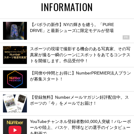
INFORMATION
【バボラの新作】NYの輝きを纏う。「PURE
DRIVE」と最新シューズに限定モデルが登場
PR
スポーツの現場で撮影する機会のある写真家、その写
真家が撮る一瞬のシーンにスポットをあてるコンテス
トを開催します。作品受付中！
【同僚や仲間とお得に】NumberPREMIER法人プラン
が募集スタート！
【登録無料】Numberメールマガジン好評配信中。ス
ポーツの「今」をメールでお届け！
YouTubeチャンネル登録者数60,000人突破！バレーボ
ールや陸上、バスケ、野球などの選手のインタビュー
を動画で