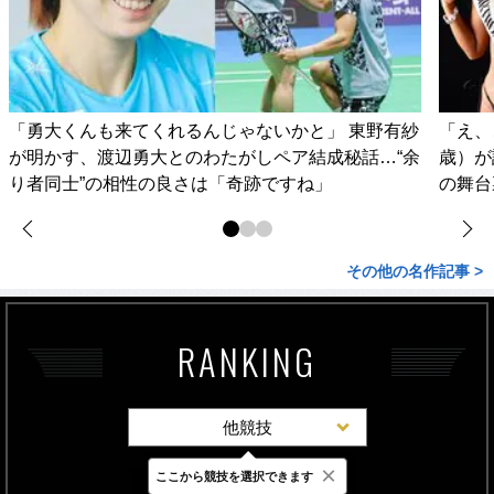
「勇大くんも来てくれるんじゃないかと」 東野有紗
「え、
が明かす、渡辺勇大とのわたがしペア結成秘話…“余
歳）が
り者同士”の相性の良さは「奇跡ですね」
の舞台
その他の名作記事 >
RANKING
他競技
×
ここから競技を選択できます
最新
24時間
週間