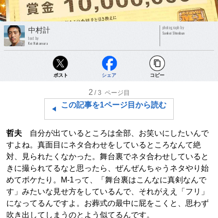
photograph by
中村計
Sankei Shimbun
text by
Kei Nakamura
ポスト
シェア
コピー
2
/3
ページ目
この記事を1ページ目から読む
哲夫
自分が出ているところは全部、お笑いにしたいんで
すよね。真面目にネタ合わせをしているところなんて絶
対、見られたくなかった。舞台裏でネタ合わせしていると
きに撮られてるなと思ったら、ぜんぜんちゃうネタやり始
めてボケたり。M-1って、「舞台裏はこんなに真剣なんで
す」みたいな見せ方をしているんで、それがええ「フリ」
になってるんですよ。お葬式の最中に屁をこくと、思わず
吹き出してしまうのとよう似てるんです。