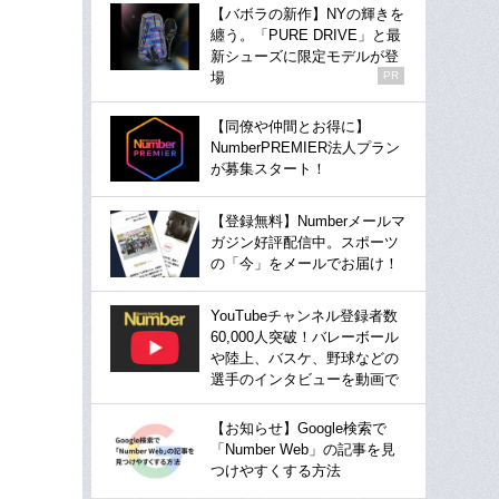
【バボラの新作】NYの輝きを
纏う。「PURE DRIVE」と最
新シューズに限定モデルが登
場
PR
【同僚や仲間とお得に】
NumberPREMIER法人プラン
が募集スタート！
【登録無料】Numberメールマ
ガジン好評配信中。スポーツ
の「今」をメールでお届け！
YouTubeチャンネル登録者数
60,000人突破！バレーボール
や陸上、バスケ、野球などの
選手のインタビューを動画で
【お知らせ】Google検索で
「Number Web」の記事を見
つけやすくする方法