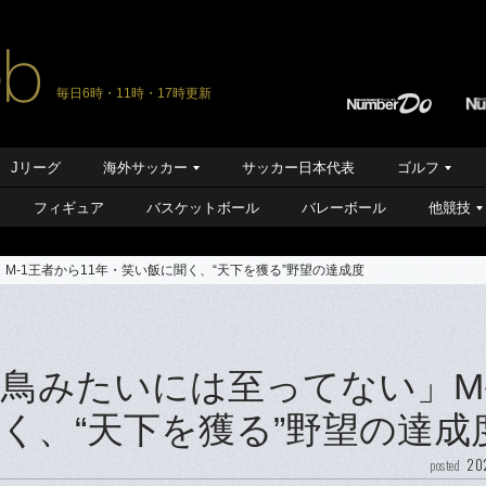
毎日6時・11時・17時更新
Jリーグ
海外サッカー
サッカー日本代表
ゴルフ
フィギュア
バスケットボール
バレーボール
他競技
-1王者から11年・笑い飯に聞く、“天下を獲る”野望の達成度
鳥みたいには至ってない」M-
く、“天下を獲る”野望の達成
202
posted