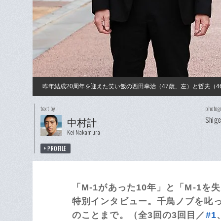
昨年結成20周年を迎えた笑い飯の西田幸治（47歳、左）と哲夫（4
text by
photog
Shig
中村計
Kei Nakamura
PROFILE
「M-1があった10年」と「M-1
特別インタビュー。千鳥ノブを叱っ
のことまで。（全3回の3回目／
#1