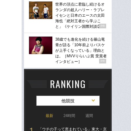
世界の頂点に君臨し続けるオ
ランダの超人ハリー・ラブレ
イセンと日本のエースの太田
海也「絶対王者から学ぶこ
と」《ケイリン国際対談②》
PR
38歳でも進化を続ける篠山竜
青が語る「10年前よりバスケ
が上手くなっている」理由と
は。［MVVりらいぶ賞 受賞者
インタビュー］
PR
RANKING
他競技
最新
24時間
週間
「ウチの子って恵まれている」東大・京
「