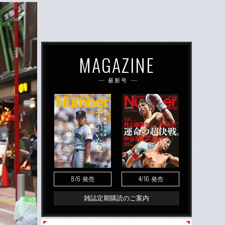
MAGAZINE
最新号
8/6
4/16
発売
発売
雑誌定期購読のご案内