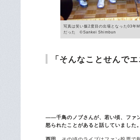
写真は笑い飯2度目の出場となった03年
だった ©Sankei Shimbun
「そんなことせんでエ
――千鳥のノブさんが、若い頃、ファ
怒られたことがあると話していました
西田
その頃のライブはファン投票で順