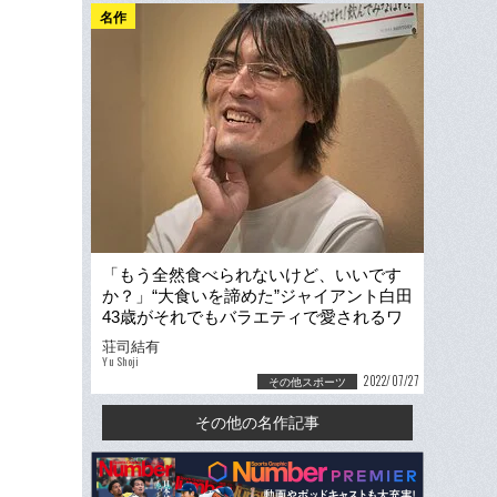
名作
「もう全然食べられないけど、いいです
か？」“大食いを諦めた”ジャイアント白田
43歳がそれでもバラエティで愛されるワ
ケ「最初は抵抗もあった」
荘司結有
Yu Shoji
2022/07/27
その他スポーツ
その他の名作記事