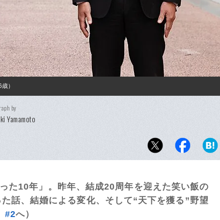
6歳）
raph by
eki Yamamoto
を失った10年」。昨年、結成20周年を迎えた笑い飯の
た話、結婚による変化、そして“天下を獲る”野望
、
#2
へ）