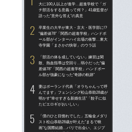
大に100人以上が進学…超進学校で「ガ
大に
チ部活をする意義って何？」41歳監督が
チ部
語った“意外な答え”の真意
語っ
卒業生の大半が東大・京大・医学部に!?
卒業
“偏差値78”「関西の超進学校」ハンドボ
“偏
ール部がインターハイ出場の衝撃…東大
ー
寺学園「まさかの快挙」のウラ話
寺
「部活の体を成していない」練習は閑
「
散、熱血指導は空回り…弱小だった“偏
散、
差値78”「関西の超進学校」ハンドボー
差値
ル部が強豪になった“奇跡の軌跡”
ル部
妻はポーランド代表「オラちゃんって呼
「
んでます」フェンシング松山恭助28歳が
スト
明かす“幸せすぎる新婚生活”「餃子に似
画”
たピエロギがおいしい」
ト
「僕のひと目惚れでした」五輪金メダリ
「
スト松山恭助28歳が叶えた“まるで映
人の
画”な国際結婚…パリで出会い、エジプ
グ松