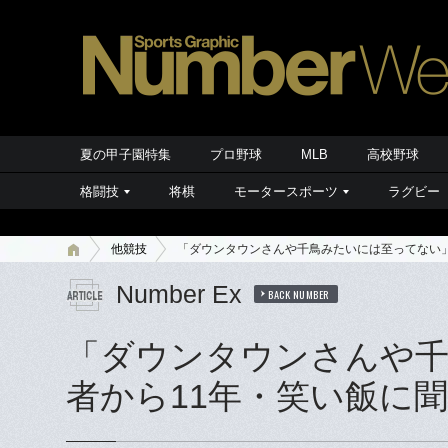
夏の甲子園特集
プロ野球
MLB
高校野球
格闘技
将棋
モータースポーツ
ラグビー
他競技
「ダウンタウンさんや千鳥みたいには至ってない」M
Number Ex
BACK NUMBER
「ダウンタウンさんや千
者から11年・笑い飯に聞