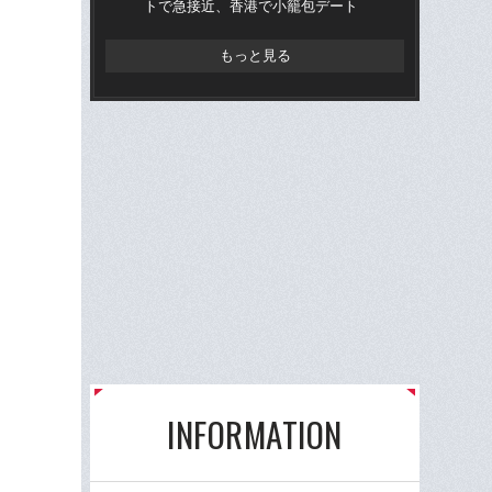
トで急接近、香港で小籠包デート
ー
く
もっと見る
INFORMATION