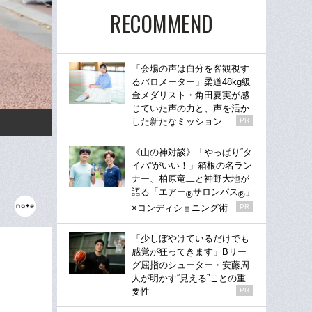
RECOMMEND
「会場の声は自分を客観視す
るバロメーター」柔道48kg級
金メダリスト・角田夏実が感
じていた声の力と、声を活か
した新たなミッション
PR
《山の神対談》「やっぱり“タ
イパ”がいい！」箱根の名ラン
ナー、柏原竜二と神野大地が
語る「エアー
サロンパス
」
®
®
×コンディショニング術
PR
「少しぼやけているだけでも
感覚が狂ってきます」Bリー
グ屈指のシューター・安藤周
人が明かす“見える”ことの重
要性
PR