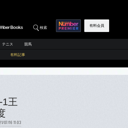
有料会員
検索
テニス
競馬
有料記事
1王
度
1/07/16 11:03