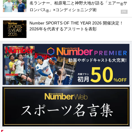
名ランナー、柏原竜二と神野大地が語る「エアー
サ
®
ロンパス
」×コンディショニング術
®
PR
Number SPORTS OF THE YEAR 2026 開催決定！
2026年を代表するアスリートを表彰