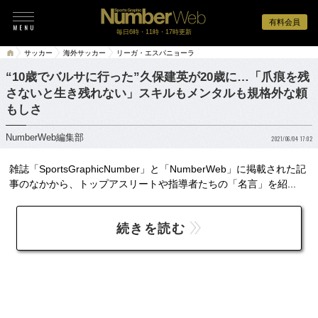
有料会員
毎日6時・11時・17時更新
サッカー
海外サッカー
リーガ・エスパニョーラ
“10歳でバルサに行った”久保建英が20歳に…「爪痕を残
さないと生き残れない」スキルもメンタルも規格外な頼
もしさ
NumberWeb編集部
2021/06/04 17:02
雑誌「SportsGraphicNumber」と「NumberWeb」に掲載された記
事のなかから、トップアスリートや指導者たちの「名言」を紹...
続きを読む