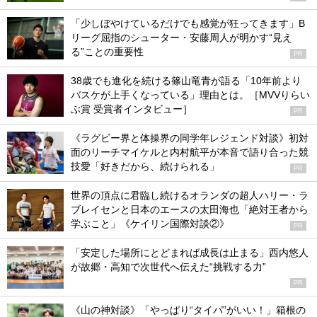
「少しぼやけているだけでも感覚が狂ってきます」B
リーグ屈指のシューター・安藤周人が明かす“見え
る”ことの重要性
PR
38歳でも進化を続ける篠山竜青が語る「10年前より
バスケが上手くなっている」理由とは。［MVVりらい
ぶ賞 受賞者インタビュー］
PR
《ラグビー界と体操界の同学年レジェンド対談》初対
面のリーチマイケルと内村航平が本音で語り合った競
技愛「好きだから、続けられる」
PR
世界の頂点に君臨し続けるオランダの超人ハリー・ラ
ブレイセンと日本のエースの太田海也「絶対王者から
学ぶこと」《ケイリン国際対談②》
PR
「安定した場所にとどまれば成長は止まる」西内悠人
が故郷・高知で次世代へ伝えた“挑戦する力”
PR
《山の神対談》「やっぱり“タイパ”がいい！」箱根の