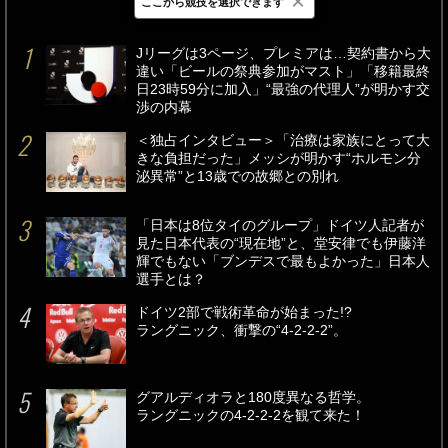
×
ここから競技を選択できます
最新
24時間
週間
Jリーグは3ページ、プレミアは…契約書から大
違い「ビールの祭典参加がマスト」「移籍最終
日23時59分に加入」“最強の代理人”が明かす交
渉の内幕
＜独占インタビュー＞「治療は家族にとって大
きな負担だった」メッシが明かす“ホルモン分
泌異常”と13歳での故郷との別れ
「日本は8位タイのグループ」ドイツ人記者が
見た日本代表の“現在地”と、堂安律でも伊藤洋
輝でもない「ブンデスで最もよかった」日本人
選手とは？
ドイツ2部で戦術革命が始まった!?
ラングニック、衝撃の“4-2-2-2”。
グアルディオラと180度異なる哲学。
ラングニックの4-2-2-2を観て来た！