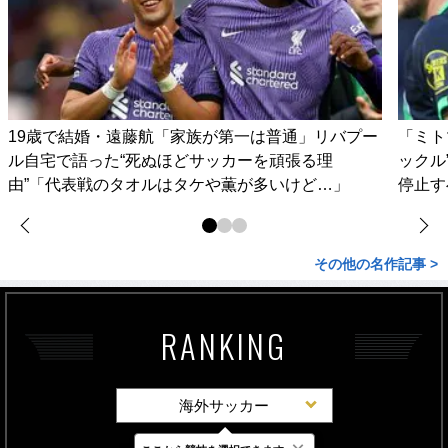
19歳で結婚・遠藤航「家族が第一は普通」リバプー
「ミト
ル自宅で語った“死ぬほどサッカーを頑張る理
ックル
由”「代表戦のタオルはタケや薫が多いけど…」
停止す
その他の名作記事 >
RANKING
海外サッカー