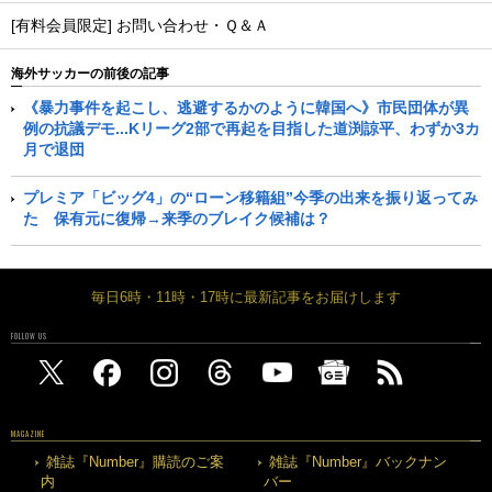
[有料会員限定] お問い合わせ・Ｑ＆Ａ
海外サッカーの前後の記事
《暴力事件を起こし、逃避するかのように韓国へ》市民団体が異
例の抗議デモ...Kリーグ2部で再起を目指した道渕諒平、わずか3カ
月で退団
プレミア「ビッグ4」の“ローン移籍組”今季の出来を振り返ってみ
た 保有元に復帰→来季のブレイク候補は？
毎日6時・11時・17時に最新記事をお届けします
FOLLOW US
MAGAZINE
雑誌『Number』購読のご案
雑誌『Number』バックナン
内
バー