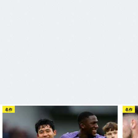
名作
名作