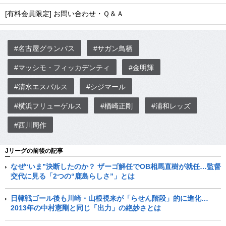
[有料会員限定] お問い合わせ・Ｑ＆Ａ
#名古屋グランパス
#サガン鳥栖
#マッシモ・フィッカデンティ
#金明輝
#清水エスパルス
#シジマール
#横浜フリューゲルス
#楢崎正剛
#浦和レッズ
#西川周作
Jリーグの前後の記事
なぜ“いま”決断したのか？ ザーゴ解任でOB相馬直樹が就任…監督
交代に見る「2つの“鹿島らしさ”」とは
日韓戦ゴール後も川崎・山根視来が「らせん階段」的に進化…
2013年の中村憲剛と同じ「出力」の絶妙さとは