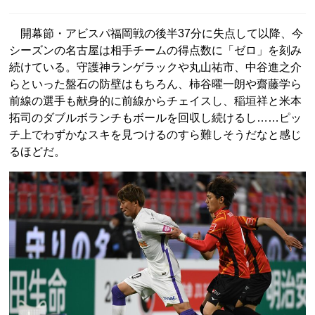
開幕節・アビスパ福岡戦の後半37分に失点して以降、今
シーズンの名古屋は相手チームの得点数に「ゼロ」を刻み
続けている。守護神ランゲラックや丸山祐市、中谷進之介
らといった盤石の防壁はもちろん、柿谷曜一朗や齋藤学ら
前線の選手も献身的に前線からチェイスし、稲垣祥と米本
拓司のダブルボランチもボールを回収し続けるし……ピッ
チ上でわずかなスキを見つけるのすら難しそうだなと感じ
るほどだ。