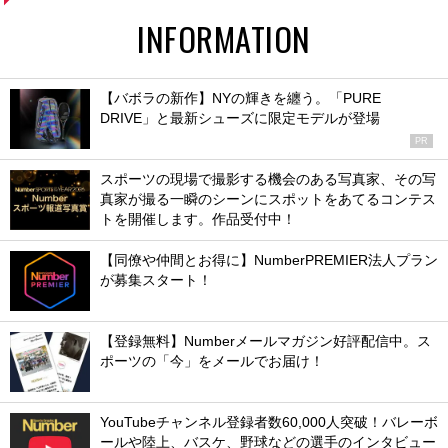
INFORMATION
【バボラの新作】NYの輝きを纏う。「PURE
DRIVE」と最新シューズに限定モデルが登場
PR
スポーツの現場で撮影する機会のある写真家、その写
真家が撮る一瞬のシーンにスポットをあてるコンテス
トを開催します。作品受付中！
【同僚や仲間とお得に】NumberPREMIER法人プラン
が募集スタート！
【登録無料】Numberメールマガジン好評配信中。ス
ポーツの「今」をメールでお届け！
YouTubeチャンネル登録者数60,000人突破！バレーボ
ールや陸上、バスケ、野球などの選手のインタビュー