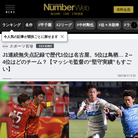
有料会員
毎日6時・11時・17時更新
ランキング
名作
#甲子園
#Jリーグ
#中村剛也
#佐々木朗希
#ラグ
〉
×
今人気の記事が競技ごとに探せます
サッカー
Jリーグ
スポーツ百珍
BACK NUMBER
J1連続無失点記録で歴代1位は名古屋、5位は鳥栖… 2～
4位はどのチーム？【マッシモ監督の“堅守実績”もすご
い】
2021/04/17 11:02