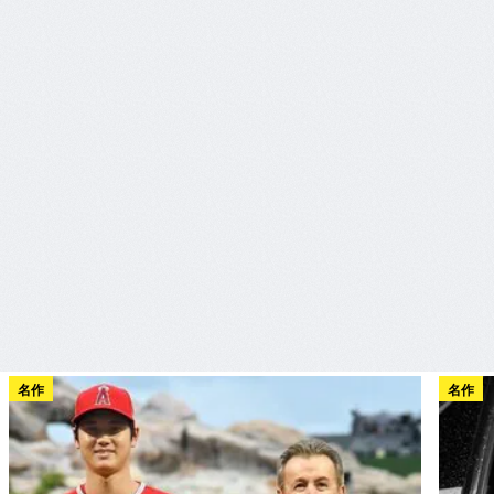
名作
名作