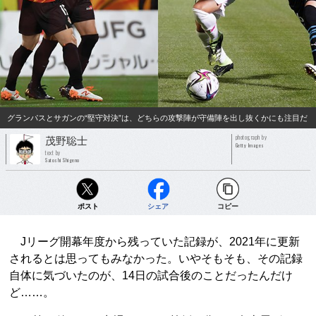
グランパスとサガンの“堅守対決”は、どちらの攻撃陣が守備陣を出し抜くかにも注目だ
photograph by
茂野聡士
Getty Images
text by
Satoshi Shigeno
ポスト
シェア
コピー
Jリーグ開幕年度から残っていた記録が、2021年に更新
されるとは思ってもみなかった。いやそもそも、その記録
自体に気づいたのが、14日の試合後のことだったんだけ
ど……。