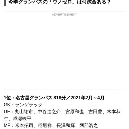
今季グランパスの「ウノゼロ」は何試合ある？
ADVERTISEMENT
1位：名古屋グランパス 818分／2021年2月～4月
GK：ランゲラック
DF：丸山祐市、中谷進之介、宮原和也、吉田豊、木本恭
生、成瀬竣平
MF：米本拓司、稲垣祥、長澤和輝、阿部浩之