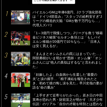
最新
24時間
週間
バイエルンGMは年俸6億円、Jクラブ強化部長
は「ドイツ4部並み」“スタッフの給料安すぎ”J
リーグの構造的欠陥「GMが数千万円なら…」
代理人ズバリ
「1～3億円で我慢しつつ」Jリーグを救う“移籍
金ビジネス秘策”セルオン条項とは「もしバイ
エルン移籍が20億円で10％なら…」「日本人
は安く買えるが」
「まんまとオシムさんの罠にはまっていた…」
阿部勇樹がいま明かす“恩師・オシム像”「オシ
ムさんには“他人の真似はするな”と言われまし
た」
「妊娠したよ」白血病から生還した“最愛の
夫”と涙の握手…「精子凍結を報告されたと
き、初めて彼の悔し涙を見た」早川史哉の妻が
語る“命の重み”
「上手すぎて近寄りがたかった」若き日の中田
英寿が恐れた男・財前宣之が明かす〈天才少年
伝説〉のリアル「自分の才能を特別とは思わな