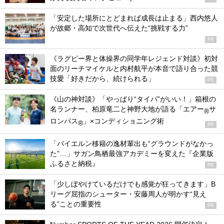
「安定した場所にとどまれば成長は止まる」西内悠人
が故郷・高知で次世代へ伝えた“挑戦する力”
PR
《ラグビー界と体操界の同学年レジェンド対談》初対
面のリーチマイケルと内村航平が本音で語り合った競
技愛「好きだから、続けられる」
PR
《山の神対談》「やっぱり“タイパ”がいい！」箱根の
名ランナー、柏原竜二と神野大地が語る「エアー
サ
®
ロンパス
」×コンディショニング術
®
PR
「バイエルン移籍の逸材輩出も“グラウンドがなかっ
た”…」サガン鳥栖最強アカデミーを変えた『企業版
ふるさと納税』
PR
「少しぼやけているだけでも感覚が狂ってきます」B
リーグ屈指のシューター・安藤周人が明かす“見え
る”ことの重要性
PR