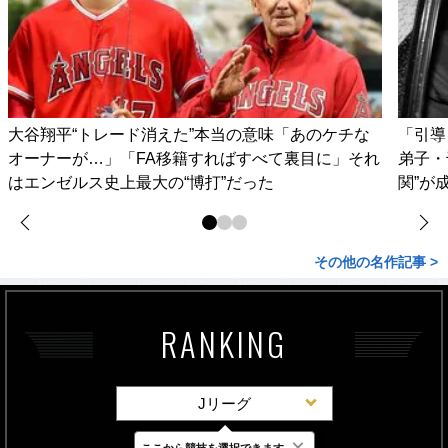
大谷翔平“トレード消えた”本当の意味「あのケチな
「引導
オーナーが…」「FA移籍すればすべて裏目に」それ
弟子・
はエンゼルス史上最大の“博打”だった
関”が
その他の名作記事 >
RANKING
Jリーグ
×
ここから競技を選択できます