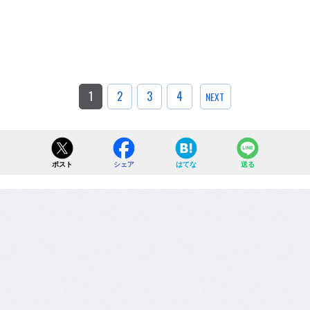
1
2
3
4
NEXT
ポスト
シェア
はてな
送る