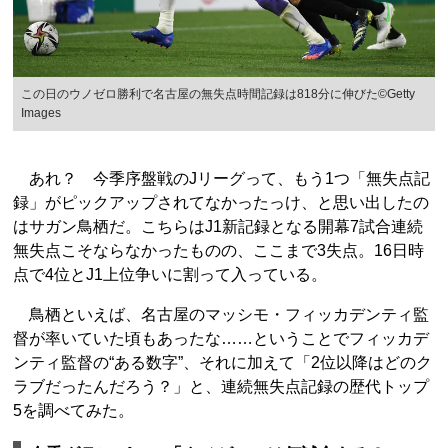
この日のウノゼロ勝利で名古屋の無失点時間記録は818分に伸びた©Getty
Images
あれ？ 今季序盤戦のJリーグって、もう1つ「無失点記
録」がピックアップされてなかったっけ、と思い出したの
はサガン鳥栖だ。こちらはJ1新記録となる開幕7試合連続
無失点こそならなかったものの、ここまで3失点。16日時
点で4位とJ1上位争いに割って入っている。
鳥栖といえば、名古屋のマッシモ・フィッカデンティ監
督が率いていた頃もあったな……ということでフィッカデ
ンティ監督の“ある数字”、それに加えて「2位以降はどのク
ラブだったんだろう？」と、連続無失点記録の歴代トップ
5を調べてみた。