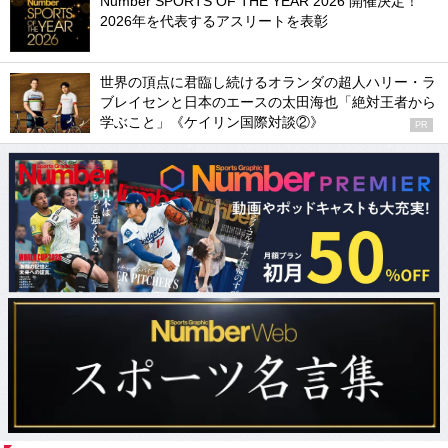
Number SPORTS OF THE YEAR 2026 開催決定！
2026年を代表するアスリートを表彰
世界の頂点に君臨し続けるオランダの超人ハリー・ラ
ブレイセンと日本のエースの太田海也「絶対王者から
学ぶこと」《ケイリン国際対談②》
PR