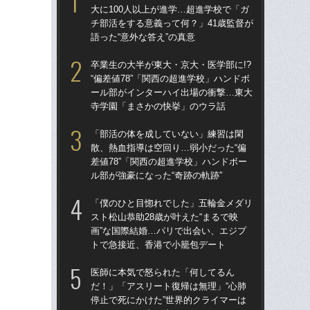
大に100人以上が進学…超進学校で「ガ
大に
チ部活をする意義って何？」41歳監督が
チ部
語った“意外な答え”の真意
語っ
卒業生の大半が東大・京大・医学部に!?
卒業
“偏差値78”「関西の超進学校」ハンドボ
“偏
ール部がインターハイ出場の衝撃…東大
ー
寺学園「まさかの快挙」のウラ話
寺
「部活の体を成していない」練習は閑
「
散、熱血指導は空回り…弱小だった“偏
散、
差値78”「関西の超進学校」ハンドボー
差値
ル部が強豪になった“奇跡の軌跡”
ル部
「僕のひと目惚れでした」五輪金メダリ
「
スト松山恭助28歳が叶えた“まるで映
スト
画”な国際結婚…パリで出会い、エジプ
画”
トで急接近、香港で小籠包デート
ト
医師に本気で怒られた「何してるん
「
だ！」「アスリート復帰は無理」“心肺
人の
停止で死にかけた”世界的クライマーは
グ松