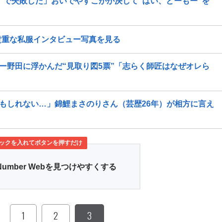
版”で失敗した」おいでやすこがが決して“はい、どーもー”を
貴重な私服インタビュー写真を見る
ー野田に浮かんだ“見取り図5票”「志らく師匠はなぜオレら
かもしれない…」錦鯉まさのりさん（芸歴26年）が相方に言え
ックを入れてボタンを押すだけ
Number Webを見つけやすくする
1
2
3