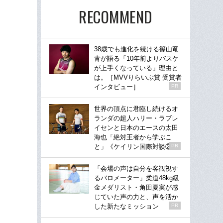
RECOMMEND
38歳でも進化を続ける篠山竜
青が語る「10年前よりバスケ
が上手くなっている」理由と
は。［MVVりらいぶ賞 受賞者
インタビュー］
PR
世界の頂点に君臨し続けるオ
ランダの超人ハリー・ラブレ
イセンと日本のエースの太田
海也「絶対王者から学ぶこ
と」《ケイリン国際対談②》
PR
「会場の声は自分を客観視す
るバロメーター」柔道48kg級
金メダリスト・角田夏実が感
じていた声の力と、声を活か
した新たなミッション
PR