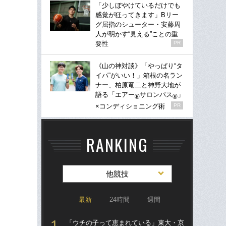
「少しぼやけているだけでも
感覚が狂ってきます」Bリー
グ屈指のシューター・安藤周
人が明かす“見える”ことの重
要性
PR
《山の神対談》「やっぱり“タ
イパ”がいい！」箱根の名ラン
ナー、柏原竜二と神野大地が
語る「エアー
サロンパス
」
®
®
×コンディショニング術
PR
RANKING
他競技
最新
24時間
週間
「ウチの子って恵まれている」東大・京
「