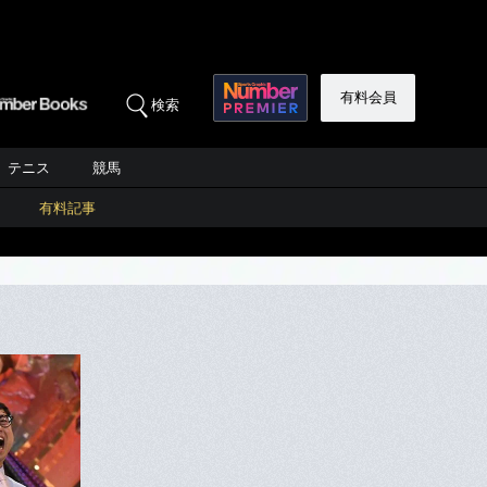
有料会員
検索
テニス
競馬
有料記事