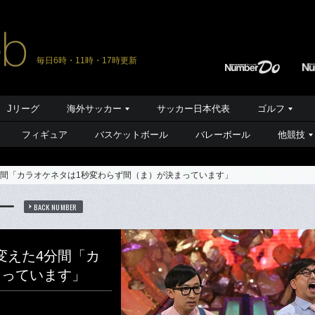
毎日6時・11時・17時更新
Jリーグ
海外サッカー
サッカー日本代表
ゴルフ
フィギュア
バスケットボール
バレーボール
他競技
分間「カラオケネタは1秒変わらず間（ま）が決まっています」
ュー
BACK NUMBER
変えた4分間「カ
まっています」