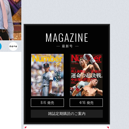
MAGAZINE
最新号
とこがけん
8/6
4/16
発売
発売
雑誌定期購読のご案内