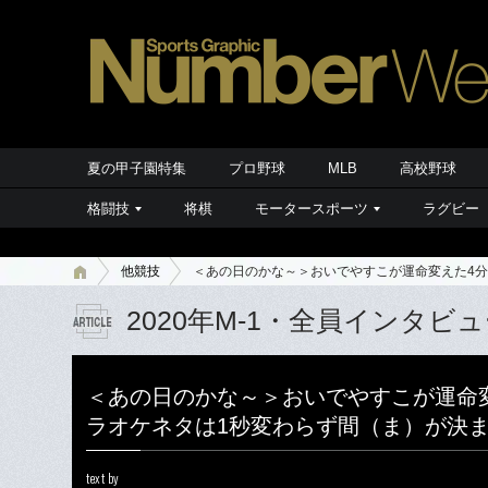
夏の甲子園特集
プロ野球
MLB
高校野球
格闘技
将棋
モータースポーツ
ラグビー
他競技
＜あの日のかな～＞おいでやすこが運命変えた4
2020年M-1・全員インタビ
＜あの日のかな～＞おいでやすこが運命
ラオケネタは1秒変わらず間（ま）が決
text by