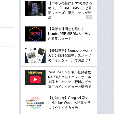
【バボラの新作】NYの輝きを
纏う。「PURE DRIVE」と最
新シューズに限定モデルが登
場
PR
【同僚や仲間とお得に】
NumberPREMIER法人プラン
が募集スタート！
【登録無料】Numberメールマ
ガジン好評配信中。スポーツ
の「今」をメールでお届け！
YouTubeチャンネル登録者数
60,000人突破！バレーボール
や陸上、バスケ、野球などの
選手のインタビューを動画で
【お知らせ】Google検索で
「Number Web」の記事を見
つけやすくする方法