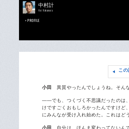
中村計
Kei Nakamura
PROFILE
この
小田
異質やったんでしょうね。そんな
――でも、つくづく不思議だったのは、
けですごくおもしろかったんですけど
にみんなが受け入れ始めた。これはど
小田
自分は、ほんま変わってないんで