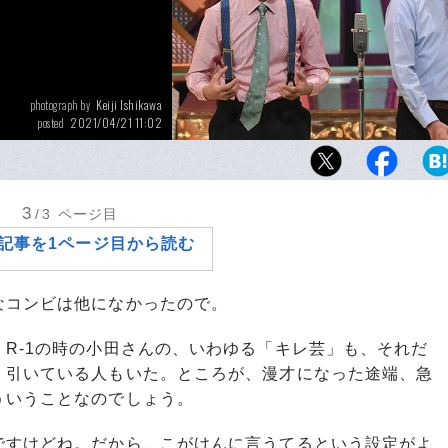
Keiji Ishikawa
photograph by
2021/04/21 11:02
posted
おいでやす小田（右、ツッコミ担当、42歳）
（ボケ担当、42歳）
3
/3
ページ目
記事を1ページ目から読む
コンビは他になかったので。
R-1の時の小田さんの、いわゆる「キレ芸」も、それだ
、引いている人もいた。ところが、漫才になった途端、急
ういうことなのでしょう。
すけどね。だから、こがけんに言うてるという設定がよ