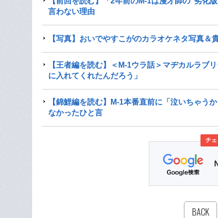
【前回を読む】「2年前のM-1は漫才師の“劣化
言わない理由
【写真】おいでやすこがのカラオケネタ写真＆
【王者編を読む】＜M-1ウラ話＞マヂカルラブリ
に入れてくれたんだろう」
【錦鯉編を読む】M-1本番直前に「泣いちゃう
なかったひと言
チェ
BACK