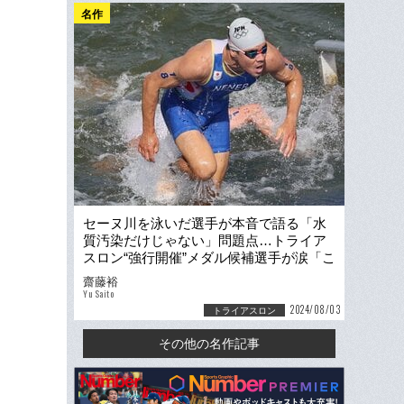
名作
セーヌ川を泳いだ選手が本音で語る「水
質汚染だけじゃない」問題点…トライア
スロン“強行開催”メダル候補選手が涙「こ
んなことは今までなかった」
齋藤裕
Yu Saito
2024/08/03
トライアスロン
その他の名作記事