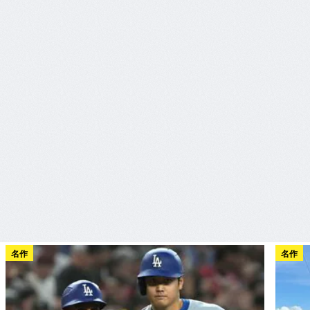
名作
名作