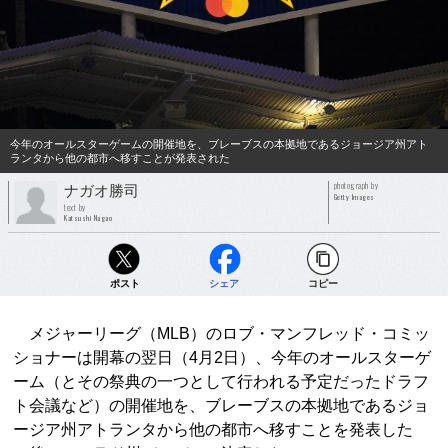
今年のオールスターゲームの開催地を、ブレーブスの本拠地であるジョージア州アト
ランタから他の都市へ移すことが発表された
photograph by
ナガオ勝司
Getty Images
text by
Katsushi Nagao
ポスト
シェア
コピー
メジャーリーグ（MLB）のロブ・マンフレッド・コミッ
ショナーは開幕の翌日（4月2日）、今年のオールスターゲ
ーム（とその祭典の一つとして行われる予定だったドラフ
ト会議など）の開催地を、ブレーブスの本拠地であるジョ
ージア州アトランタから他の都市へ移すことを発表した