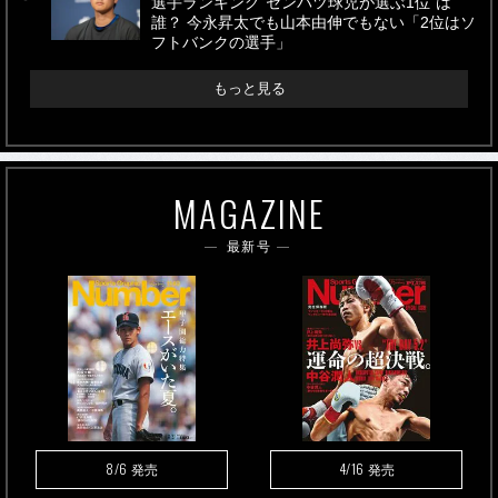
選手ランキング“センバツ球児が選ぶ1位”は
誰？ 今永昇太でも山本由伸でもない「2位はソ
フトバンクの選手」
もっと見る
MAGAZINE
最新号
8/6
4/16
発売
発売