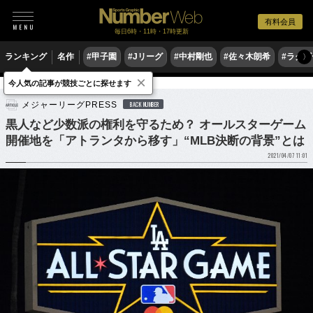
有料会員
毎日6時・11時・17時更新
ランキング
名作
#甲子園
#Jリーグ
#中村剛也
#佐々木朗希
#ラグ
〉
×
今人気の記事が競技ごとに探せます
野球
MLB
メジャーリーグPRESS
BACK NUMBER
黒人など少数派の権利を守るため？ オールスターゲーム
開催地を「アトランタから移す」“MLB決断の背景”とは
2021/04/07 11:01