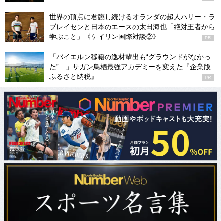
世界の頂点に君臨し続けるオランダの超人ハリー・ラ
ブレイセンと日本のエースの太田海也「絶対王者から
学ぶこと」《ケイリン国際対談②》
PR
「バイエルン移籍の逸材輩出も“グラウンドがなかっ
た”…」サガン鳥栖最強アカデミーを変えた『企業版
ふるさと納税』
PR