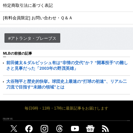
特定商取引法に基づく表記
[有料会員限定] お問い合わせ・Ｑ＆Ａ
#アトランタ・ブレーブス
MLBの前後の記事
前田健太＆ダルビッシュ有は“非情の交代”か？ “開幕投手”の難し
さと見事だった「2003年の野茂英雄」
大谷翔平と歴史的快挙。球団史上最速の“打球の初速”、リアル二
刀流で目指す“未踏の領域”とは
毎日6時・11時・17時に最新記事をお届けします
FOLLOW US