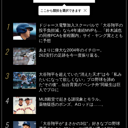
×
ここから競技を選択できます
最新
24時間
週間
ドジャース電撃加入スクーバルで「大谷翔平の
投手負担減」なら4年連続MVPも…「鈴木誠也
の同僚PCAを射程圏内」サイ・ヤング賞ととも
に予想
あまりに偉大な2004年のイチロー。
262安打の足跡を今一度振り返る。
大谷翔平を超えていた“消えた天才”は今「私み
たいになって欲しくない」プロ野球を諦め
た“その後”…仙台育英の“ベンチ外”同級生は巨
人でプロに
MLB殿堂で起きる謎現象とモラル。
薬物疑惑のボンズ、Aロッドは……。
「大谷翔平が“まさかの3位”」好きなプロ野球