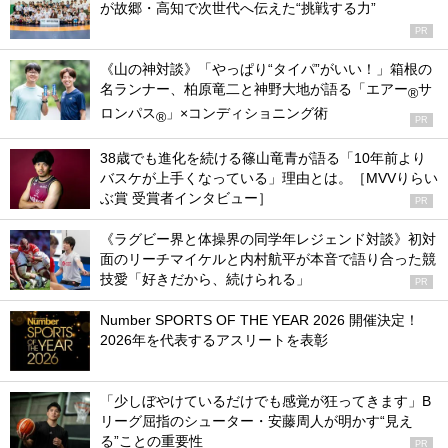
が故郷・高知で次世代へ伝えた“挑戦する力”
PR
《山の神対談》「やっぱり“タイパ”がいい！」箱根の
名ランナー、柏原竜二と神野大地が語る「エアー
サ
®
ロンパス
」×コンディショニング術
®
PR
38歳でも進化を続ける篠山竜青が語る「10年前より
バスケが上手くなっている」理由とは。［MVVりらい
ぶ賞 受賞者インタビュー］
PR
《ラグビー界と体操界の同学年レジェンド対談》初対
面のリーチマイケルと内村航平が本音で語り合った競
技愛「好きだから、続けられる」
PR
Number SPORTS OF THE YEAR 2026 開催決定！
2026年を代表するアスリートを表彰
「少しぼやけているだけでも感覚が狂ってきます」B
リーグ屈指のシューター・安藤周人が明かす“見え
る”ことの重要性
PR