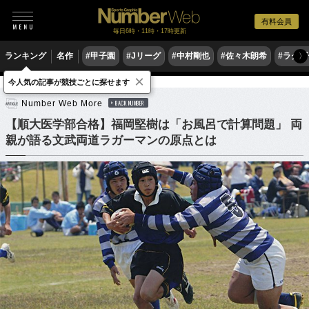
有料会員
毎日6時・11時・17時更新
ランキング
名作
#甲子園
#Jリーグ
#中村剛也
#佐々木朗希
#ラグ
〉
×
今人気の記事が競技ごとに探せます
ラグビー
ラグビー日本代表
Number Web More
BACK NUMBER
【順大医学部合格】福岡堅樹は「お風呂で計算問題」 両
親が語る文武両道ラガーマンの原点とは