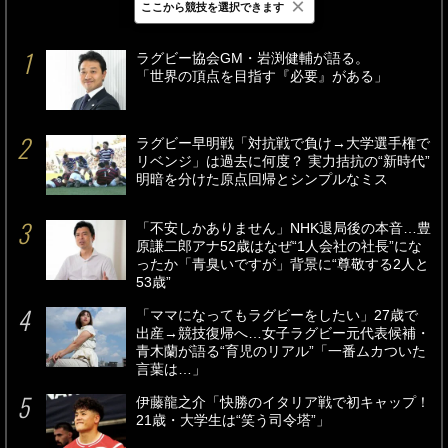
×
ここから競技を選択できます
最新
24時間
週間
ラグビー協会GM・岩渕健輔が語る。
「世界の頂点を目指す『必要』がある」
ラグビー早明戦「対抗戦で負け→大学選手権で
リベンジ」は過去に何度？ 実力拮抗の“新時代”
明暗を分けた原点回帰とシンプルなミス
「不安しかありません」NHK退局後の本音…豊
原謙二郎アナ52歳はなぜ“1人会社の社長”にな
ったか「青臭いですが」背景に“尊敬する2人と
53歳”
「ママになってもラグビーをしたい」27歳で
出産→競技復帰へ…女子ラグビー元代表候補・
青木蘭が語る“育児のリアル”「一番ムカついた
言葉は…」
伊藤龍之介「快勝のイタリア戦で初キャップ！
21歳・大学生は“笑う司令塔”」