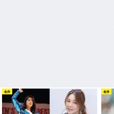
名作
名作