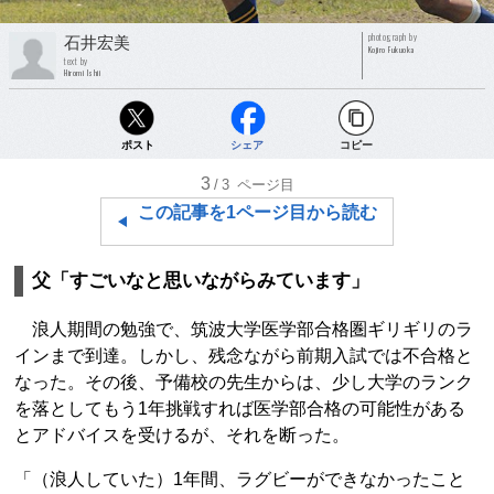
photograph by
石井宏美
Kojiro Fukuoka
text by
Hiromi Ishii
ポスト
シェア
コピー
3
/3
ページ目
この記事を1ページ目から読む
父「すごいなと思いながらみています」
浪人期間の勉強で、筑波大学医学部合格圏ギリギリのラ
インまで到達。しかし、残念ながら前期入試では不合格と
なった。その後、予備校の先生からは、少し大学のランク
を落としてもう1年挑戦すれば医学部合格の可能性がある
とアドバイスを受けるが、それを断った。
「（浪人していた）1年間、ラグビーができなかったこと