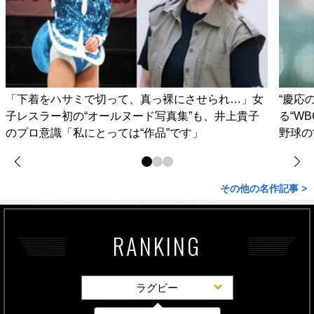
「下着をハサミで切って、真っ裸にさせられ…」女
“慶応
子レスラー初の“オールヌード写真集”も、井上貴子
る“W
のプロ意識「私にとっては“作品”です」
野球の
その他の名作記事 >
RANKING
ラグビー