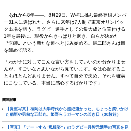
あれから8年――。8月29日、W杯に挑む最終登録メンバ
ー31人に選ばれた。さらに来年は7人制で東京オリンピッ
ク出場を狙う。ラグビー選手としての集大成と位置付ける
1年を最後に、現役からきっぱりと退き、自らが決めた
〝医師〟という新たな道へと歩み始める。綱二郎さんは目
を細めて語る。
「わが子に対してこんな言い方をしていいのか分かりませ
んが、すごいなと思いながら見ています。今は心配するこ
ともほとんどありません。すべて自分で決め、それを確実
にこなしている。本当に感心するばかりです」
関連記事
【貴重写真】福岡は大学時代から超絶速かった。ちょっと笑いかけ
た稲垣や男前な五郎丸、姫野らラガーマンの若き日（30枚超）
【写真】「デートする“私服姿”」のラグビー具智元選手の写真を見