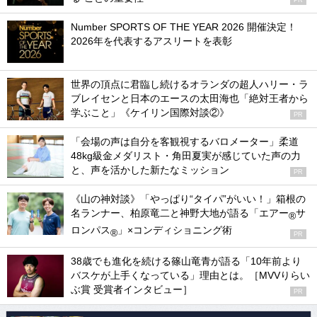
Number SPORTS OF THE YEAR 2026 開催決定！
2026年を代表するアスリートを表彰
世界の頂点に君臨し続けるオランダの超人ハリー・ラ
ブレイセンと日本のエースの太田海也「絶対王者から
学ぶこと」《ケイリン国際対談②》
PR
「会場の声は自分を客観視するバロメーター」柔道
48kg級金メダリスト・角田夏実が感じていた声の力
と、声を活かした新たなミッション
PR
《山の神対談》「やっぱり“タイパ”がいい！」箱根の
名ランナー、柏原竜二と神野大地が語る「エアー
サ
®
ロンパス
」×コンディショニング術
®
PR
38歳でも進化を続ける篠山竜青が語る「10年前より
バスケが上手くなっている」理由とは。［MVVりらい
ぶ賞 受賞者インタビュー］
PR