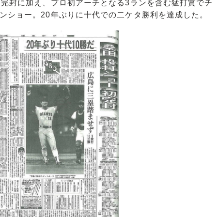
初完封に加え、プロ初アーチとなる3ランを含む猛打賞でチ
ンショー。20年ぶりに十代での二ケタ勝利を達成した。