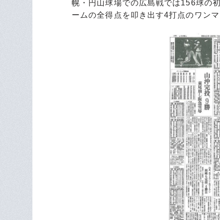
幌・円山球場での広島戦では156球の
ームの全得点を叩き出す4打点のワンマ