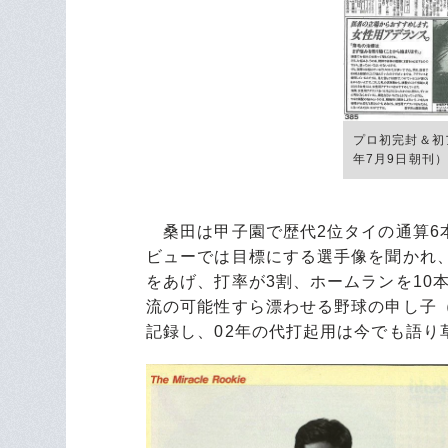
プロ初完封＆初
年7月9日朝刊）
桑田は甲子園で歴代2位タイの通算6本塁
ビューでは目標にする選手像を聞かれ
をあげ、打率が3割、ホームランを10
流の可能性すら漂わせる野球の申し子
記録し、02年の代打起用は今でも語り