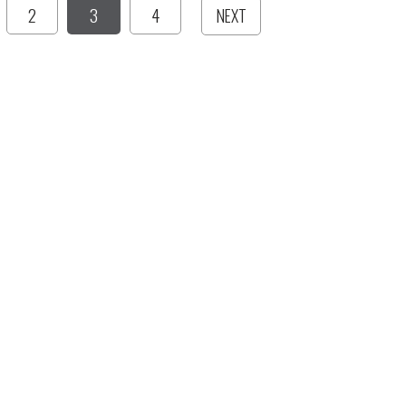
2
3
4
NEXT