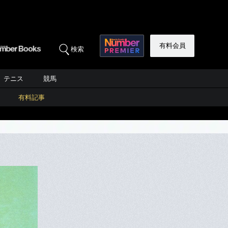
有料会員
検索
テニス
競馬
有料記事