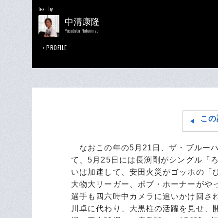
text by
中溝康隆
Yasutaka Nakamizo
PROFILE
この
なおこの年の5月21日、ザ・ブルーハーツ
て、5月25日には長渕剛がシングル『
いは加速して、安田火災がゴッホの「
大物大リーガー、ボブ・ホーナーがや
選手も四六時中カメラに追いかけ回さ
川卓に代わり、大黒柱の活躍を見せ、開