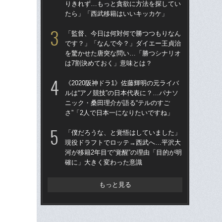
りきれず…もっと貪欲に方法を探してい
河が
たら」「西武移籍はいいキッカケ」
確
「監督、今日は何対何で勝つつもりなん
「
です？」「なんで今？」ダイエー王貞治
カン
を驚かせた唐突な問い…「勝つシナリオ
中軸
は7割決めておく」意味とは？
校
《2020阪神ドラ1》佐藤輝明の元ライバ
《2
ルは“アノ競技”の日本代表に？…パナソ
ルは
ニック・桑田理介が語る“テルのすご
ニッ
さ”「2人で日本一になりたいですね」
さ”
「僕だろうな、と覚悟はしていました」
「
現役ドラフトでロッテ→西武へ…平沢大
で
河が移籍2年目で“覚醒”の理由「目的が明
を
確に」大きく変わった意識
は
もっと見る