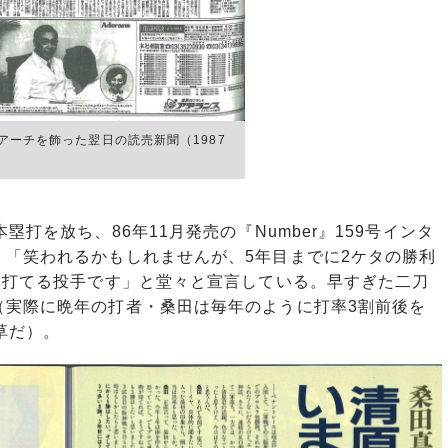
アーチを飾った翌日の読売新聞（1987
打を放ち、86年11月発売の『Number』159号インタ
、「笑われるかもしれませんが、5年目までに2ケタの勝利
本打てる投手です」と堂々と宣言している。早すぎた二刀
（実際に晩年の打者・桑田は毎年のように打率3割前後を
草だ）。