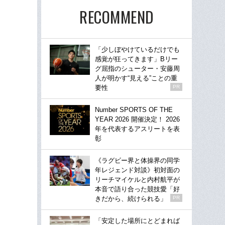
RECOMMEND
「少しぼやけているだけでも
感覚が狂ってきます」Bリー
グ屈指のシューター・安藤周
人が明かす“見える”ことの重
要性
PR
Number SPORTS OF THE
YEAR 2026 開催決定！ 2026
年を代表するアスリートを表
彰
《ラグビー界と体操界の同学
年レジェンド対談》初対面の
リーチマイケルと内村航平が
本音で語り合った競技愛「好
きだから、続けられる」
PR
「安定した場所にとどまれば