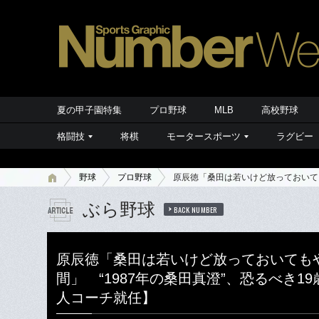
夏の甲子園特集
プロ野球
MLB
高校野球
格闘技
将棋
モータースポーツ
ラグビー
野球
プロ野球
原辰徳「桑田は若いけど放っておいても
ぶら野球
BACK NUMBER
原辰徳「桑田は若いけど放っておいても
間」 “1987年の桑田真澄”、恐るべき1
人コーチ就任】