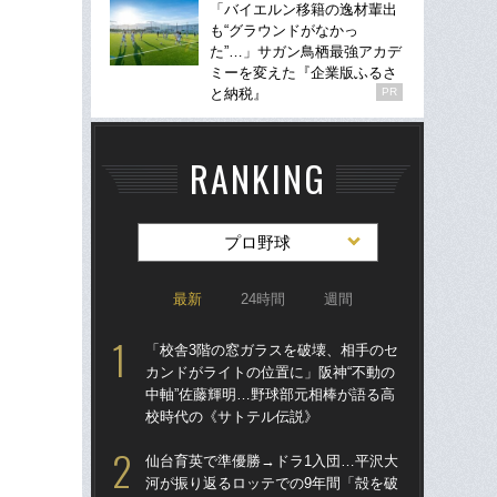
「バイエルン移籍の逸材輩出
も“グラウンドがなかっ
た”…」サガン鳥栖最強アカデ
ミーを変えた『企業版ふるさ
と納税』
PR
RANKING
プロ野球
最新
24時間
週間
「校舎3階の窓ガラスを破壊、相手のセ
仙
カンドがライトの位置に」阪神“不動の
河
中軸”佐藤輝明…野球部元相棒が語る高
り
校時代の《サトテル伝説》
た
仙台育英で準優勝→ドラ1入団…平沢大
「
河が振り返るロッテでの9年間「殻を破
現