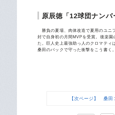
原辰徳「12球団ナン
勝負の夏場、肉体改造で夏用のユニフ
封で自身初の月間MVPを受賞。後楽園
た。巨人史上最強助っ人のクロマティ
桑田のバックで守った衝撃をこう書く
【次ページ】 桑田