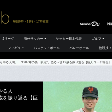
毎日6時・11時・17時更新
Jリーグ
海外サッカー
サッカー日本代表
ゴルフ
フィギュア
バスケットボール
バレーボール
他競技
やる人間」 “1987年の桑田真澄”、恐るべき19歳を振り返る【巨人コーチ就任】
やる人
9歳を振り返る【巨