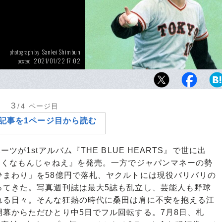
Sankei Shimbun
photograph by
2021/01/22 17:02
posted
1987年の日本シリーズ、西武対巨人。前日ブ
練習をする19歳の桑田
3
/4
ページ目
記事を1ページ目から読む
が1stアルバム『THE BLUE HEARTS』で世に出
ろくなもんじゃねえ』を発売。一方でジャパンマネーの勢
ひまわり」を58億円で落札、ヤクルトには現役バリバリの
ってきた。写真週刊誌は最大5誌も乱立し、芸能人も野球
れる日々。そんな狂熱の時代に桑田は肩に不安を抱える江
幕からただひとり中5日でフル回転する。7月8日、札