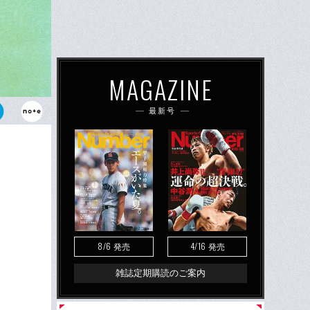
MAGAZINE
最新号
ルペンで投球
8/6
4/16
発売
発売
雑誌定期購読のご案内