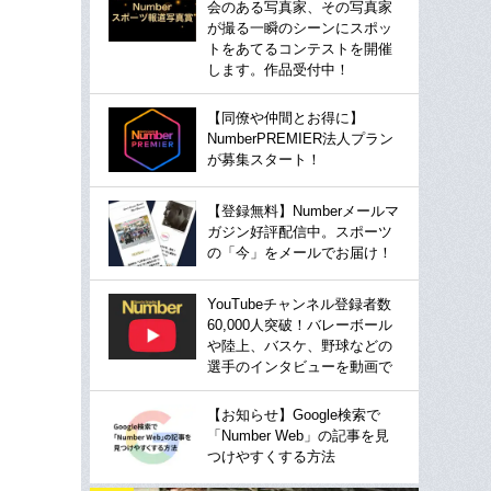
会のある写真家、その写真家
が撮る一瞬のシーンにスポッ
トをあてるコンテストを開催
します。作品受付中！
【同僚や仲間とお得に】
NumberPREMIER法人プラン
が募集スタート！
【登録無料】Numberメールマ
ガジン好評配信中。スポーツ
の「今」をメールでお届け！
YouTubeチャンネル登録者数
60,000人突破！バレーボール
や陸上、バスケ、野球などの
選手のインタビューを動画で
【お知らせ】Google検索で
「Number Web」の記事を見
つけやすくする方法