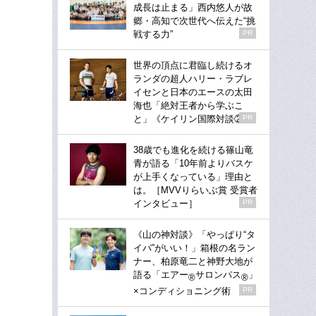
成長は止まる」西内悠人が故
郷・高知で次世代へ伝えた“挑
戦する力”
PR
世界の頂点に君臨し続けるオ
ランダの超人ハリー・ラブレ
イセンと日本のエースの太田
海也「絶対王者から学ぶこ
と」《ケイリン国際対談②》
PR
38歳でも進化を続ける篠山竜
青が語る「10年前よりバスケ
が上手くなっている」理由と
は。［MVVりらいぶ賞 受賞者
インタビュー］
PR
《山の神対談》「やっぱり“タ
イパ”がいい！」箱根の名ラン
ナー、柏原竜二と神野大地が
語る「エアー
サロンパス
」
®
®
×コンディショニング術
PR