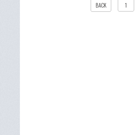
1
BACK