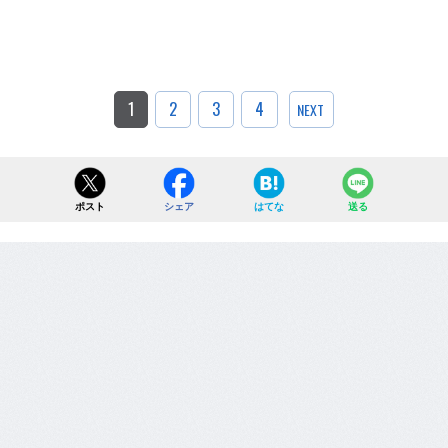
1
2
3
4
NEXT
ポスト
シェア
はてな
送る