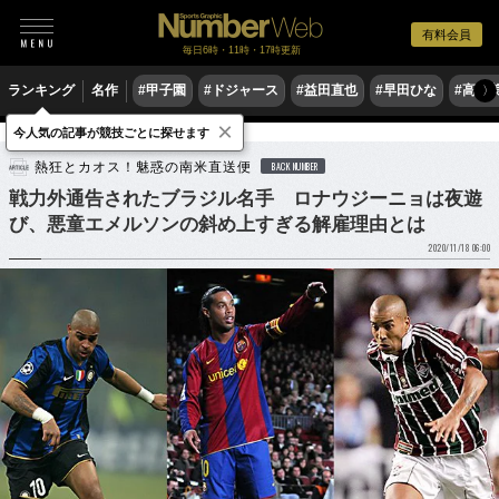
有料会員
毎日6時・11時・17時更新
ランキング
名作
#甲子園
#ドジャース
#益田直也
#早田ひな
#高木
〉
×
今人気の記事が競技ごとに探せます
サッカー
海外サッカー
熱狂とカオス！魅惑の南米直送便
BACK NUMBER
戦力外通告されたブラジル名手 ロナウジーニョは夜遊
び、悪童エメルソンの斜め上すぎる解雇理由とは
2020/11/18 06:00