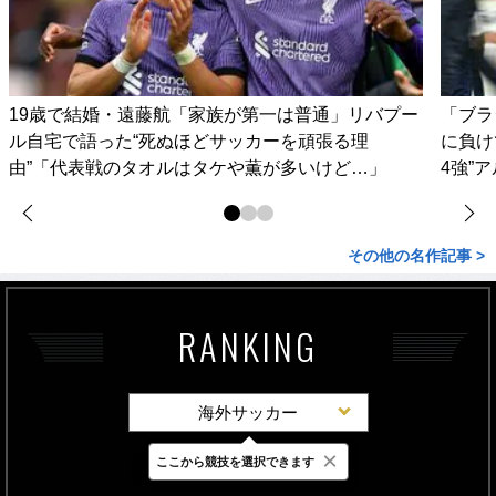
19歳で結婚・遠藤航「家族が第一は普通」リバプー
「ブラ
ル自宅で語った“死ぬほどサッカーを頑張る理
に負け
由”「代表戦のタオルはタケや薫が多いけど…」
4強”
その他の名作記事 >
RANKING
海外サッカー
×
ここから競技を選択できます
最新
24時間
週間