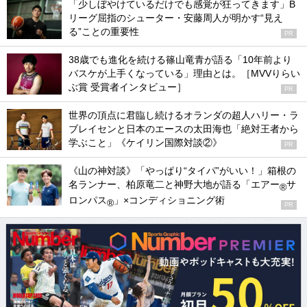
「少しぼやけているだけでも感覚が狂ってきます」B
リーグ屈指のシューター・安藤周人が明かす“見え
る”ことの重要性
PR
38歳でも進化を続ける篠山竜青が語る「10年前より
バスケが上手くなっている」理由とは。［MVVりらい
ぶ賞 受賞者インタビュー］
PR
世界の頂点に君臨し続けるオランダの超人ハリー・ラ
ブレイセンと日本のエースの太田海也「絶対王者から
学ぶこと」《ケイリン国際対談②》
PR
《山の神対談》「やっぱり“タイパ”がいい！」箱根の
名ランナー、柏原竜二と神野大地が語る「エアー
サ
®
ロンパス
」×コンディショニング術
®
PR