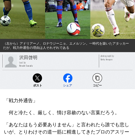
（左から）アドリアーノ、ロナウジーニョ、エメルソン。一時代を築いたアタッカー
だが、戦力外通告の理由は人それぞれである
photograph by
沢田啓明
Getty Images
text by
Hiroaki Sawada
ポスト
シェア
コピー
「戦力外通告」
何と冷たく、厳しく、情け容赦のない言葉だろう。
「あなたはもう必要ありません」と言われたら誰でも悲し
いが、とりわけその道一筋に精進してきたプロのアスリー