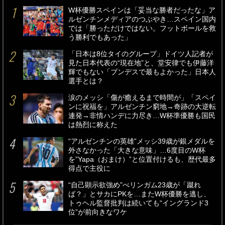
W杯優勝スペインは「妥当な勝者だったな」ア
ルゼンチンメディアのつぶやき…スペイン国内
では「勝っただけではない。フットボールを救
う勝利でもあった」
「日本は8位タイのグループ」ドイツ人記者が
見た日本代表の“現在地”と、堂安律でも伊藤洋
輝でもない「ブンデスで最もよかった」日本人
選手とは？
涙のメッシ「傷が癒えるまで時間が」「スペイ
ンに祝福を」アルゼンチン窮地→奇跡の大逆転
連発→非情ハンデに力尽き…W杯準優勝も国民
は熱烈に称えた
“アルゼンチンの英雄”メッシ39歳が銀メダルを
外さなかった「大きな意味」…6度目のW杯
を”Yapa（おまけ）”と位置付けるも、歴代最多
得点で主役に
“自己顕示欲強め”べリンガム23歳が「蹴れ
ば？」とサカにPKを…またW杯優勝を逃し、
トゥヘル監督批判は続いても“イングランド3
位”が前向きなワケ