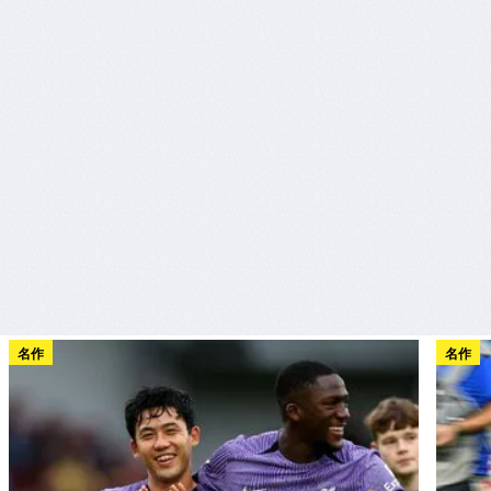
名作
名作