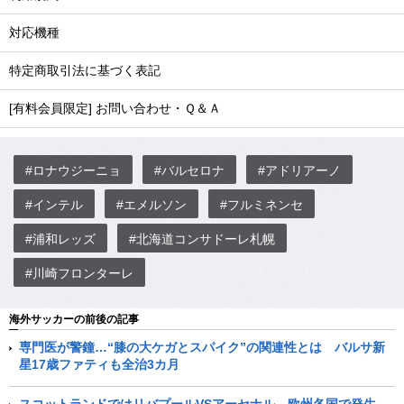
対応機種
特定商取引法に基づく表記
[有料会員限定] お問い合わせ・Ｑ＆Ａ
#ロナウジーニョ
#バルセロナ
#アドリアーノ
#インテル
#エメルソン
#フルミネンセ
#浦和レッズ
#北海道コンサドーレ札幌
#川崎フロンターレ
海外サッカーの前後の記事
専門医が警鐘…“膝の大ケガとスパイク”の関連性とは バルサ新
星17歳ファティも全治3カ月
スコットランドではリバプールVSアーセナル…欧州各国で発生、