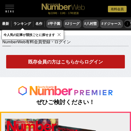
有料会員
毎日6時・11時・17時更新
最新
ランキング
名作
#甲子園
#Jリーグ
#八村塁
#ドジャース
#
〉
×
NumberWeb有料会員登録・ログイン
今人気の記事が競技ごとに探せます
NumberWeb有料会員登録・ログイン
既存会員の方はこちらからログイン
ぜひご検討ください！