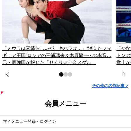
「ミウラは素晴らしいが、キハラは…」“消えたフィ
「かな
ギュア王国”ロシアの三浦璃来＆木原龍一への本音…
トンの
元・最強国が報じた「りくりゅう金メダル」
覚士が
その他の名作記事 >
会員メニュー
マイメニュー登録・ログイン