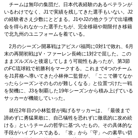
チームは無印の集団だ。日本代表経験のあるベテランが
いるわけでなく、J1で実績を残してきた選手もいない。J2
の経験者さえ少数にとどまる。J1やJ2の他クラブで出場機
会を得られなかった選手たちが、完全移籍や期限付き移籍
で北九州のユニフォームを着ている。
2月のシーズン開幕戦はアビスパ福岡に0対1で敗れ、6月
末の再開初戦はV・ファーレン長崎に1対2で屈した。この
ままズルズルと後退してしまう可能性もあったが、第3節
のFC琉球戦で初勝利をマークする。これまで4つのチーム
をJ1昇格へ導いてきた小林伸二監督が、「ここで勝てなか
ったらシーズンそのものが難しくなる」と位置づけた一戦
を契機に、J3を制覇した19年シーズンから積み上げている
サッカーが機能していった。
就任2年目の小林監督が掲げるサッカーは、「最後まで
諦めずに勇猛果敢に、自己犠牲を恐れずに徹底的に攻め続
ける」というチームの哲学に基づいたもの。その具体的な
手段がハイプレスである。「攻」から「守」への素早い切