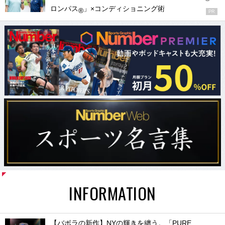
ロンパス
」×コンディショニング術
®
PR
INFORMATION
【バボラの新作】NYの輝きを纏う。「PURE