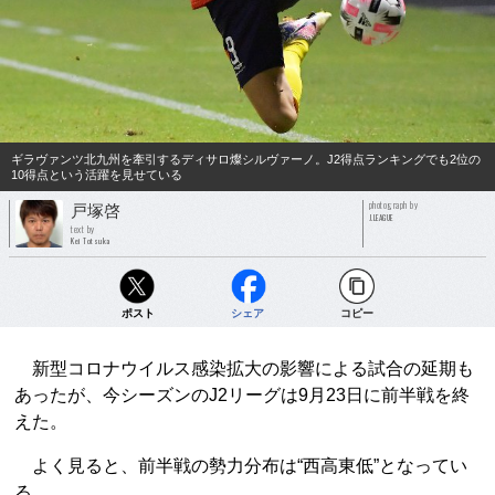
ギラヴァンツ北九州を牽引するディサロ燦シルヴァーノ。J2得点ランキングでも2位の
10得点という活躍を見せている
photograph by
戸塚啓
J.LEAGUE
text by
Kei Totsuka
ポスト
シェア
コピー
新型コロナウイルス感染拡大の影響による試合の延期も
あったが、今シーズンのJ2リーグは9月23日に前半戦を終
えた。
よく見ると、前半戦の勢力分布は“西高東低”となってい
る。