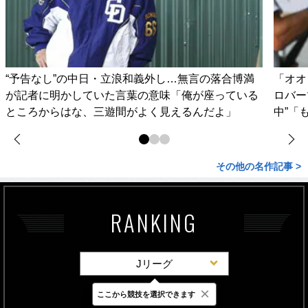
“予告なし”の中日・立浪和義外し…無言の落合博満
「オオ
が記者に明かしていた言葉の意味「俺が座っている
ロバー
ところからはな、三遊間がよく見えるんだよ」
中”「
その他の名作記事 >
RANKING
Jリーグ
×
ここから競技を選択できます
最新
24時間
週間