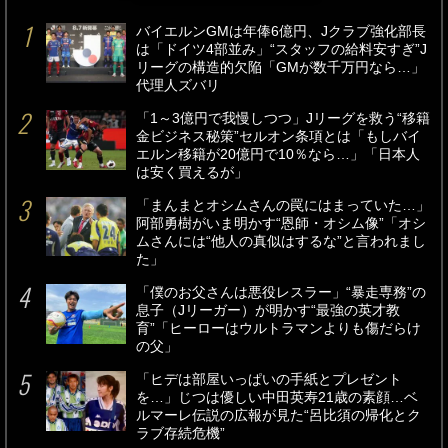
バイエルンGMは年俸6億円、Jクラブ強化部長
は「ドイツ4部並み」“スタッフの給料安すぎ”J
リーグの構造的欠陥「GMが数千万円なら…」
代理人ズバリ
「1～3億円で我慢しつつ」Jリーグを救う“移籍
金ビジネス秘策”セルオン条項とは「もしバイ
エルン移籍が20億円で10％なら…」「日本人
は安く買えるが」
「まんまとオシムさんの罠にはまっていた…」
阿部勇樹がいま明かす“恩師・オシム像”「オシ
ムさんには“他人の真似はするな”と言われまし
た」
「僕のお父さんは悪役レスラー」“暴走専務”の
息子（Jリーガー）が明かす“最強の英才教
育”「ヒーローはウルトラマンよりも傷だらけ
の父」
「ヒデは部屋いっぱいの手紙とプレゼント
を…」じつは優しい中田英寿21歳の素顔…ベ
ルマーレ伝説の広報が見た“呂比須の帰化とク
ラブ存続危機”