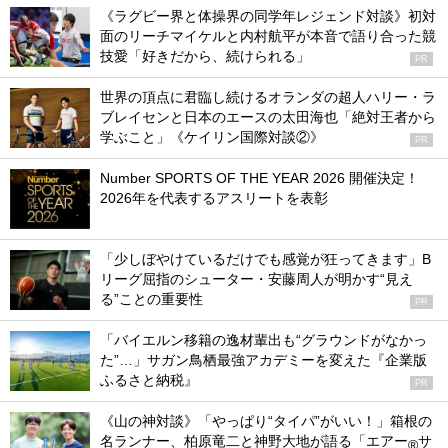
《ラグビー界と体操界の同学年レジェンド対談》初対
面のリーチマイケルと内村航平が本音で語り合った競
技愛「好きだから、続けられる」
PR
世界の頂点に君臨し続けるオランダの超人ハリー・ラ
ブレイセンと日本のエースの太田海也「絶対王者から
学ぶこと」《ケイリン国際対談②》
PR
Number SPORTS OF THE YEAR 2026 開催決定！
2026年を代表するアスリートを表彰
「少しぼやけているだけでも感覚が狂ってきます」B
リーグ屈指のシューター・安藤周人が明かす“見え
る”ことの重要性
PR
「バイエルン移籍の逸材輩出も“グラウンドがなかっ
た”…」サガン鳥栖最強アカデミーを変えた『企業版
ふるさと納税』
PR
《山の神対談》「やっぱり“タイパ”がいい！」箱根の
名ランナー、柏原竜二と神野大地が語る「エアー
サ
®