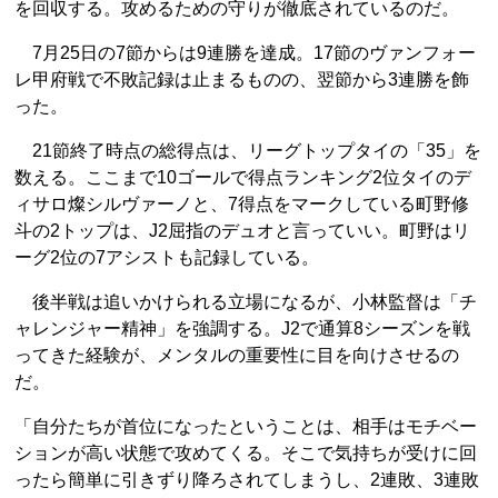
を回収する。攻めるための守りが徹底されているのだ。
7月25日の7節からは9連勝を達成。17節のヴァンフォー
レ甲府戦で不敗記録は止まるものの、翌節から3連勝を飾
った。
21節終了時点の総得点は、リーグトップタイの「35」を
数える。ここまで10ゴールで得点ランキング2位タイのデ
ィサロ燦シルヴァーノと、7得点をマークしている町野修
斗の2トップは、J2屈指のデュオと言っていい。町野はリ
ーグ2位の7アシストも記録している。
後半戦は追いかけられる立場になるが、小林監督は「チ
ャレンジャー精神」を強調する。J2で通算8シーズンを戦
ってきた経験が、メンタルの重要性に目を向けさせるの
だ。
「自分たちが首位になったということは、相手はモチベー
ションが高い状態で攻めてくる。そこで気持ちが受けに回
ったら簡単に引きずり降ろされてしまうし、2連敗、3連敗