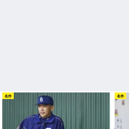
名作
名作