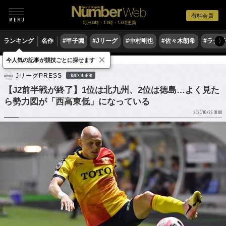
有料会員
毎日6時・11時・17時更新
ランキング
名作
#甲子園
#Jリーグ
#中村剛也
#佐々木朗希
#ラグ
〉
×
今人気の記事が競技ごとに探せます
サッカー
Jリーグ
JリーグPRESS
BACK NUMBER
【J2前半戦が終了】1位は北九州、2位は徳島…よく見た
ら勢力図が「西高東低」になっている
2020/09/26 08:00