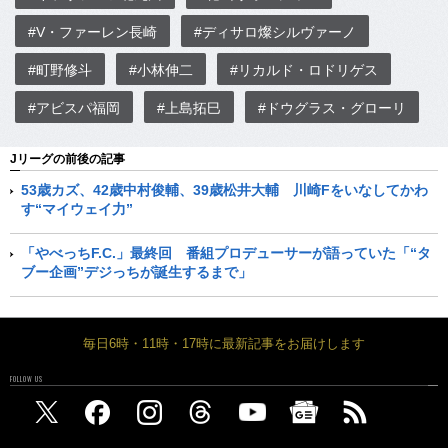
#V・ファーレン長崎
#ディサロ燦シルヴァーノ
#町野修斗
#小林伸二
#リカルド・ロドリゲス
#アビスパ福岡
#上島拓巳
#ドウグラス・グローリ
Jリーグの前後の記事
53歳カズ、42歳中村俊輔、39歳松井大輔 川崎Fをいなしてかわ
す“マイウェイ力”
「やべっちF.C.」最終回 番組プロデューサーが語っていた「“タ
ブー企画”デジっちが誕生するまで」
毎日6時・11時・17時に最新記事をお届けします
FOLLOW US