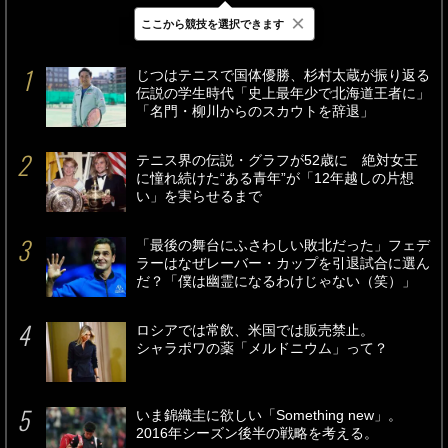
×
ここから競技を選択できます
最新
24時間
週間
じつはテニスで国体優勝、杉村太蔵が振り返る
伝説の学生時代「史上最年少で北海道王者に」
「名門・柳川からのスカウトを辞退」
テニス界の伝説・グラフが52歳に 絶対女王
に憧れ続けた“ある青年”が「12年越しの片想
い」を実らせるまで
「最後の舞台にふさわしい敗北だった」フェデ
ラーはなぜレーバー・カップを引退試合に選ん
だ？「僕は幽霊になるわけじゃない（笑）」
ロシアでは常飲、米国では販売禁止。
シャラポワの薬「メルドニウム」って？
いま錦織圭に欲しい「Something new」。
2016年シーズン後半の戦略を考える。