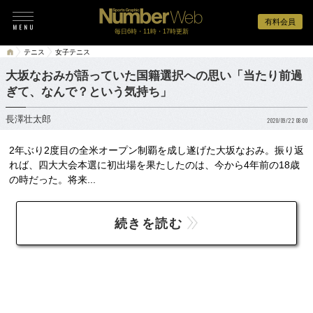
有料会員
毎日6時・11時・17時更新
テニス
女子テニス
大坂なおみが語っていた国籍選択への思い「当たり前過
ぎて、なんで？という気持ち」
長澤壮太郎
2020/09/22 08:00
2年ぶり2度目の全米オープン制覇を成し遂げた大坂なおみ。振り返
れば、四大大会本選に初出場を果たしたのは、今から4年前の18歳
の時だった。将来...
続きを読む