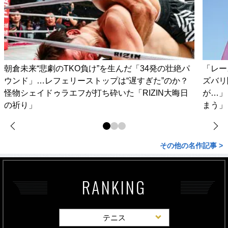
朝倉未来“悲劇のTKO負け”を生んだ「34発の壮絶パ
「レー
ウンド」…レフェリーストップは“遅すぎた”のか？
ズバリ
怪物シェイドゥラエフが打ち砕いた「RIZIN大晦日
が…」
の祈り」
まう」
その他の名作記事 >
RANKING
テニス