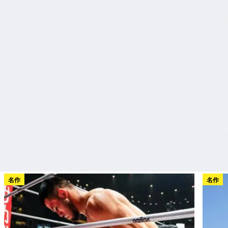
名作
名作