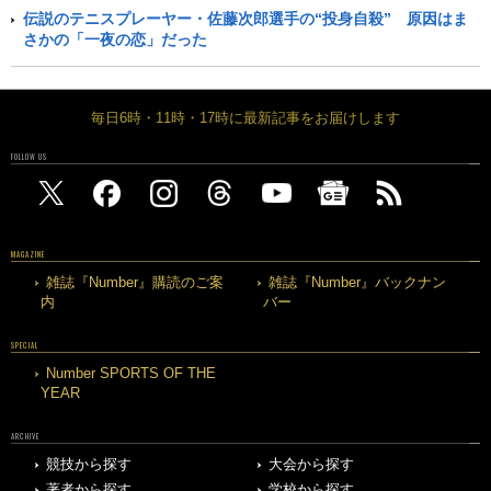
伝説のテニスプレーヤー・佐藤次郎選手の“投身自殺” 原因はま
さかの「一夜の恋」だった
毎日6時・11時・17時に最新記事をお届けします
FOLLOW US
MAGAZINE
雑誌『Number』購読のご案
雑誌『Number』バックナン
内
バー
SPECIAL
Number SPORTS OF THE
YEAR
ARCHIVE
競技から探す
大会から探す
著者から探す
学校から探す