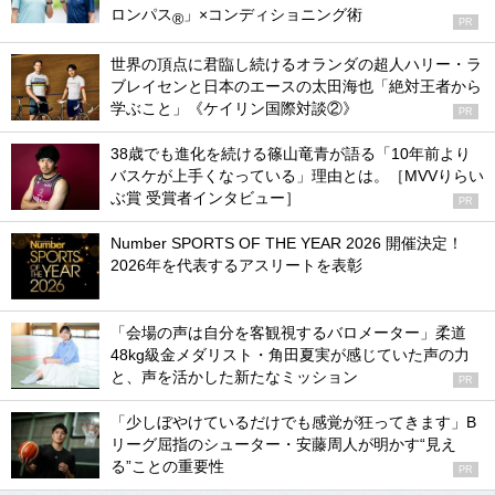
ロンパス
」×コンディショニング術
®
PR
世界の頂点に君臨し続けるオランダの超人ハリー・ラ
ブレイセンと日本のエースの太田海也「絶対王者から
学ぶこと」《ケイリン国際対談②》
PR
38歳でも進化を続ける篠山竜青が語る「10年前より
バスケが上手くなっている」理由とは。［MVVりらい
ぶ賞 受賞者インタビュー］
PR
Number SPORTS OF THE YEAR 2026 開催決定！
2026年を代表するアスリートを表彰
「会場の声は自分を客観視するバロメーター」柔道
48kg級金メダリスト・角田夏実が感じていた声の力
と、声を活かした新たなミッション
PR
「少しぼやけているだけでも感覚が狂ってきます」B
リーグ屈指のシューター・安藤周人が明かす“見え
る”ことの重要性
PR