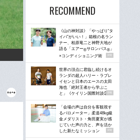
RECOMMEND
《山の神対談》「やっぱり“タ
イパ”がいい！」箱根の名ラン
ナー、柏原竜二と神野大地が
語る「エアー
サロンパス
」
®
®
×コンディショニング術
PR
世界の頂点に君臨し続けるオ
ランダの超人ハリー・ラブレ
イセンと日本のエースの太田
海也「絶対王者から学ぶこ
と」《ケイリン国際対談②》
PR
「会場の声は自分を客観視す
るバロメーター」柔道48kg級
金メダリスト・角田夏実が感
じていた声の力と、声を活か
した新たなミッション
PR