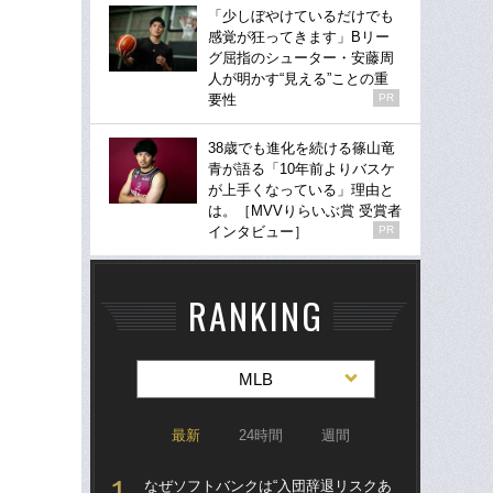
「少しぼやけているだけでも
感覚が狂ってきます」Bリー
グ屈指のシューター・安藤周
人が明かす“見える”ことの重
要性
PR
38歳でも進化を続ける篠山竜
青が語る「10年前よりバスケ
が上手くなっている」理由と
は。［MVVりらいぶ賞 受賞者
インタビュー］
PR
RANKING
MLB
最新
24時間
週間
なぜソフトバンクは“入団辞退リスクあ
なぜ