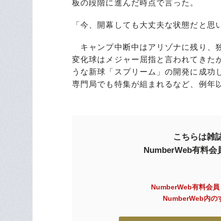
板の段階に進んだ時点で言った。
「今、開幕しても大丈夫な状態だと思
キャンプ中断中はアリゾナに残り、独
変化球はメジャー屈指と言われてきた
うな新球「スプリーム」の開発に成功し
専門局でも特集が組まれるなど、例年
こちらは雑誌
NumberWeb有
NumberWeb有料会
NumberWeb