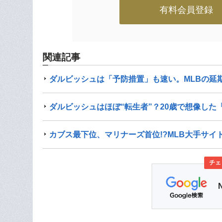
有料会員登録
関連記事
ダルビッシュは「予防措置」も速い。MLBの延
ダルビッシュはほぼ“転生者”？20歳で想像した
カブス最下位、マリナーズ首位!?MLB大手サイ
チェ