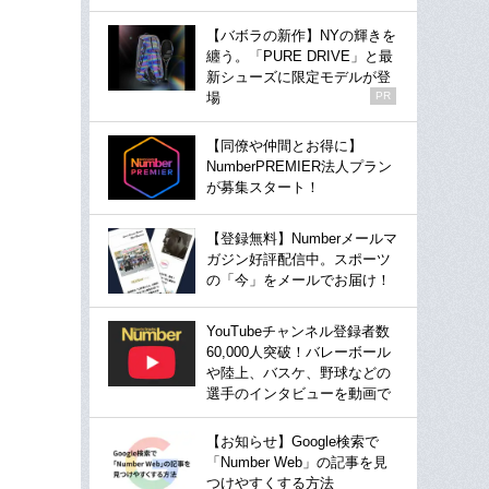
【バボラの新作】NYの輝きを
纏う。「PURE DRIVE」と最
新シューズに限定モデルが登
場
PR
【同僚や仲間とお得に】
NumberPREMIER法人プラン
が募集スタート！
【登録無料】Numberメールマ
ガジン好評配信中。スポーツ
の「今」をメールでお届け！
YouTubeチャンネル登録者数
60,000人突破！バレーボール
や陸上、バスケ、野球などの
選手のインタビューを動画で
【お知らせ】Google検索で
「Number Web」の記事を見
つけやすくする方法