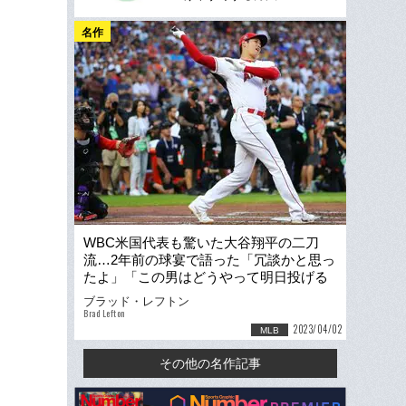
名作
WBC米国代表も驚いた大谷翔平の二刀
流…2年前の球宴で語った「冗談かと思っ
たよ」「この男はどうやって明日投げる
つもりだろう？」
ブラッド・レフトン
Brad Lefton
2023/04/02
MLB
その他の名作記事