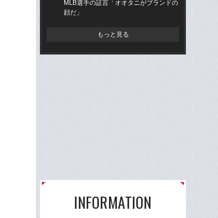
MLB選手の証言「オオタニがブランドの
平
顔だ」
もっと見る
INFORMATION