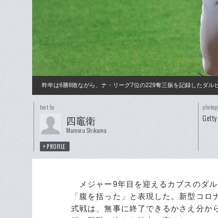
昨年は6勝8敗ながら、ナ・リーグ7位の229奪三振を記録したダ
text by
photog
Getty
四竈衛
Mamoru Shikama
PROFILE
メジャー9年目を迎えるカブスのダル
「腹を括った」と表現した。新型コロ
式戦は、無事に終了できるかさえ分か