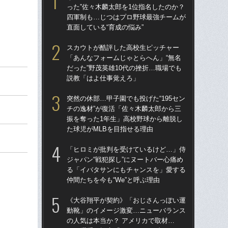
った”佐々木麟太郎を1位指名したのか？
った
四軍制も…じつはプロ野球最強チームが
四
直面している“育成の悩み”
直面
スカウトが酷評した高校生ピッチャー
ス
「あんなフォームじゃとらへん」“無名
「あ
だった”野茂英雄10代の挫折…職場でも
だっ
説教「はよ仕事覚えろ」
説
突然の休部…甲子園でも投げた“195セン
「
チの逸材”が復活「佐々木麟太郎から三
ゃ
振を奪った1年生」高校野球から離脱し
茂英
た球児がMLBを目指せる理由
た“
「ヒロミが批判を受けているけど…」侍
「
ジャパン“戦犯探し”にヌートバー心痛め
も…
る「イバタサンにもチャンスを」愛する
の“
仲間たちを今も“We”と呼ぶ理由
俸9
《大谷翔平が契約》「おじさんっぽい運
「
動靴」のイメージ激変…ニューバランス
ッ
の人気は本当か？ アメリカで取材…
は黒