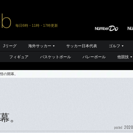
毎日6時・11時・17時更新
Jリーグ
海外サッカー
サッカー日本代表
ゴルフ
フィギュア
バスケットボール
バレーボール
他競技
悟の開幕。
幕。
2020
posted