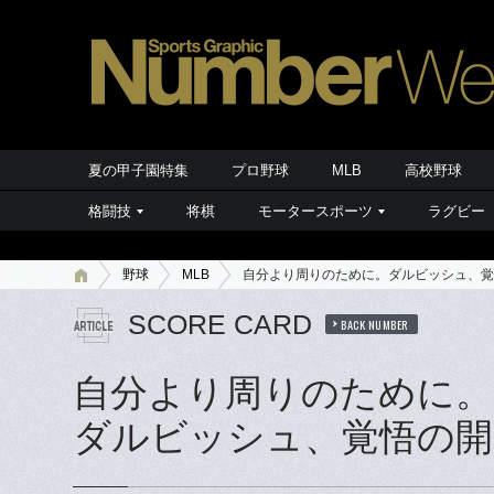
夏の甲子園特集
プロ野球
MLB
高校野球
格闘技
将棋
モータースポーツ
ラグビー
野球
MLB
自分より周りのために。ダルビッシュ、覚
SCORE CARD
BACK NUMBER
自分より周りのために。
ダルビッシュ、覚悟の開