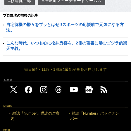
#杉浦健二郎
#神奈川フューチャードリームス
プロ野球の前後の記事
自宅待機の鬱々をブッとばせ!!スポーツの応援歌で元気になる方
法。
こんな時代、いつも心に松井秀喜を。2冊の著書に滲むゴジラ的楽
天主義。
毎日6時・11時・17時に最新記事をお届けします
FOLLOW US
MAGAZINE
雑誌『Number』購読のご案
雑誌『Number』バックナン
内
バー
SPECIAL