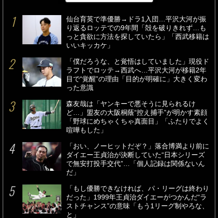
仙台育英で準優勝→ドラ1入団…平沢大河が振
り返るロッテでの9年間「殻を破りきれず…も
っと貪欲に方法を探していたら」「西武移籍は
いいキッカケ」
「僕だろうな、と覚悟はしていました」現役ド
ラフトでロッテ→西武へ…平沢大河が移籍2年
目で“覚醒”の理由「目的が明確に」大きく変わ
った意識
森友哉は「ヤンキーで悪そうに見られるけ
ど…」盟友の大阪桐蔭“控え捕手”が明かす素顔
「野球にめちゃくちゃ真面目」「ふたりでよく
喧嘩もした」
「おい、ノーヒットだぞ？」落合博満より前に
ダイエー王貞治が決断していた“日本シリーズ
で無安打投手交代”…「個人記録は関係ないん
だ」
「もし優勝できなければ、パ・リーグは終わり
だった」1999年王貞治ダイエーがつかんだ“ラ
ストチャンス”の意味「もう1リーグ制やろな、
と」