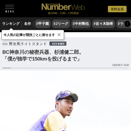
有料会員
毎日6時・11時・17時更新
ランキング
名作
#甲子園
#Jリーグ
#中村剛也
#佐々木朗希
#ラグ
〉
×
今人気の記事が競技ごとに探せます
野球
プロ野球
ドラフト会議
野次馬ライトスタンド
BACK NUMBER
BC神奈川の秘密兵器、杉浦健二郎。
「僕が独学で150kmを投げるまで」
2020/05/17 10:00