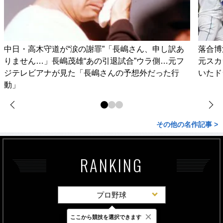
中日・高木守道が“涙の謝罪”「長嶋さん、申し訳あ
落合博
りません…」長嶋茂雄“あの引退試合”ウラ側…元フ
元スカ
ジテレビアナが見た「長嶋さんの予想外だった行
いたド
動」
その他の名作記事 >
RANKING
プロ野球
×
ここから競技を選択できます
最新
24時間
週間