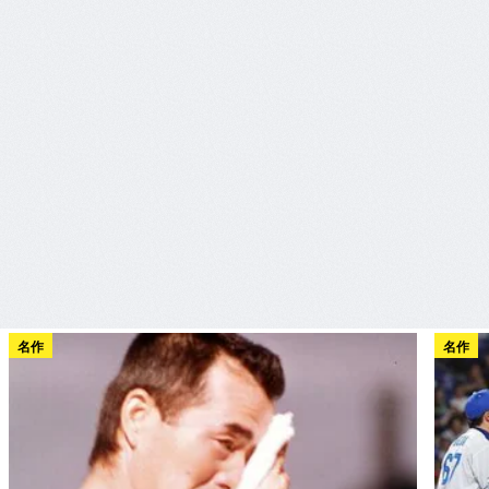
名作
名作