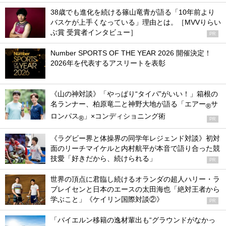
38歳でも進化を続ける篠山竜青が語る「10年前より
バスケが上手くなっている」理由とは。［MVVりらい
ぶ賞 受賞者インタビュー］
PR
Number SPORTS OF THE YEAR 2026 開催決定！
2026年を代表するアスリートを表彰
《山の神対談》「やっぱり“タイパ”がいい！」箱根の
名ランナー、柏原竜二と神野大地が語る「エアー
サ
®
ロンパス
」×コンディショニング術
®
PR
《ラグビー界と体操界の同学年レジェンド対談》初対
面のリーチマイケルと内村航平が本音で語り合った競
技愛「好きだから、続けられる」
PR
世界の頂点に君臨し続けるオランダの超人ハリー・ラ
ブレイセンと日本のエースの太田海也「絶対王者から
学ぶこと」《ケイリン国際対談②》
PR
「バイエルン移籍の逸材輩出も“グラウンドがなかっ