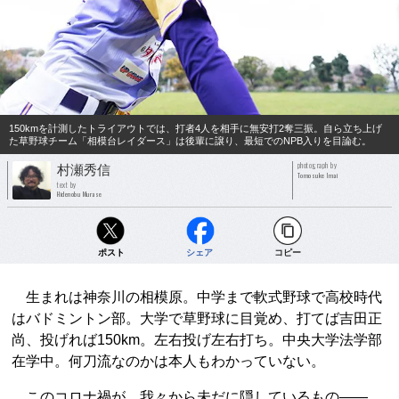
150kmを計測したトライアウトでは、打者4人を相手に無安打2奪三振。自ら立ち上げ
た草野球チーム「相模台レイダース」は後輩に譲り、最短でのNPB入りを目論む。
photograph by
村瀬秀信
Tomosuke Imai
text by
Hidenobu Murase
ポスト
シェア
コピー
生まれは神奈川の相模原。中学まで軟式野球で高校時代
はバドミントン部。大学で草野球に目覚め、打てば吉田正
尚、投げれば150km。左右投げ左右打ち。中央大学法学部
在学中。何刀流なのかは本人もわかっていない。
このコロナ禍が、我々から未だに隠しているもの――。