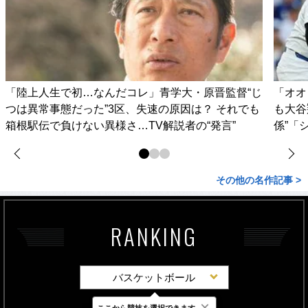
「陸上人生で初…なんだコレ」青学大・原晋監督“じ
「オオ
つは異常事態だった”3区、失速の原因は？ それでも
も大谷
箱根駅伝で負けない異様さ…TV解説者の“発言”
係”「
その他の名作記事 >
RANKING
バスケットボール
×
ここから競技を選択できます