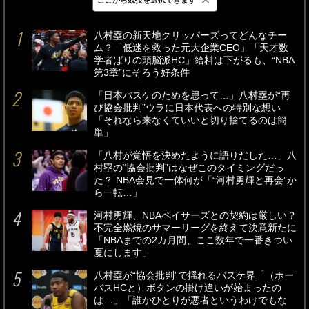
最新
24時間
週間
八村塁の新天地クリッパーズってどんなチー
ム？「低迷を救った元大企業CEO」「天才数
学者ばりの頭脳派HC」給料は下がるも、“NBA
第3章”にそろう好条件
「日本バスケのためを思って…」八村塁が“再
び協会批判”ウラに日本代表への特別な想い
「それなら来なくていいと切り捨てるのは簡
単」
「八村が覚悟を決めたように語りだした…」八
村塁の“協会批判”はなぜこのタイミングだっ
た？ NBA会見で一体何が「“河村勇輝と再会”か
ら一転…」
河村勇輝、NBAペイサーズとの契約は厳しい？
不完全燃焼のサマーリーグを終えて決意新たに
「NBAまでの2カ月間、ここ数年で一番きつい
夏にします」
八村塁が“協会批判”で揺れるバスケ界「（ホー
バスHCと）ボタンの掛け違いが始まったの
は…」「誰かひとりが悪者というわけでもな