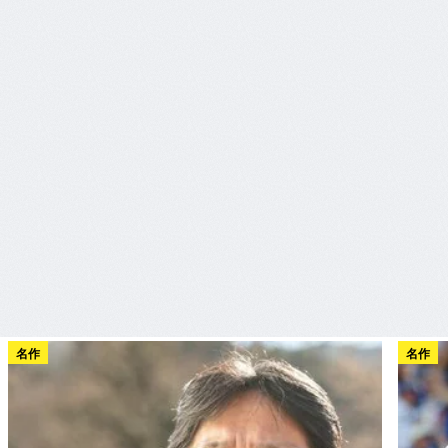
名作
名作