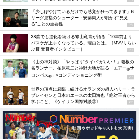
「少しぼやけているだけでも感覚が狂ってきます」B
リーグ屈指のシューター・安藤周人が明かす“見え
る”ことの重要性
PR
38歳でも進化を続ける篠山竜青が語る「10年前より
バスケが上手くなっている」理由とは。［MVVりらい
ぶ賞 受賞者インタビュー］
PR
《山の神対談》「やっぱり“タイパ”がいい！」箱根の
名ランナー、柏原竜二と神野大地が語る「エアー
サ
®
ロンパス
」×コンディショニング術
®
PR
世界の頂点に君臨し続けるオランダの超人ハリー・ラ
ブレイセンと日本のエースの太田海也「絶対王者から
学ぶこと」《ケイリン国際対談②》
PR