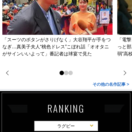
「スーツのボタンがさりげなく」大谷翔平が手をつ
「電撃
なぎ…真美子夫人“桃色ドレス”こぼれ話「オオタニ
っと部
がサインいいよって」番記者は球宴で見た
弱”高
その他の名作記事 >
RANKING
ラグビー