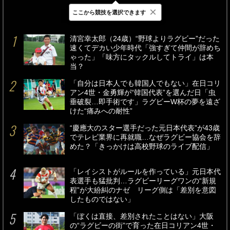
×
ここから競技を選択できます
最新
24時間
週間
清宮幸太郎（24歳）“野球よりラグビー”だった
速くてデカい少年時代「強すぎて仲間が辞めち
ゃった」「味方にタックルしてトライ」は本
当？
「自分は日本人でも韓国人でもない」在日コリ
アン4世・金勇輝が“韓国代表”を選んだ日「虫
垂破裂…即手術です」ラグビーW杯の夢を遠ざ
けた“痛みへの耐性”
“慶應大のスター選手だった元日本代表”が43歳
でテレビ業界に再就職…なぜラグビー協会を辞
めた？「きっかけは高校野球のライブ配信」
「レイシストがルールを作っている」元日本代
表選手も猛批判…ラグビーリーグワンの“新規
程”が大紛糾のナゼ リーグ側は「差別を意図
したものではない」
「ぼくは直接、差別されたことはない」大阪
の“ラグビーの街”で育った在日コリアン4世・