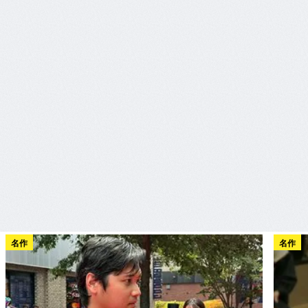
名作
名作