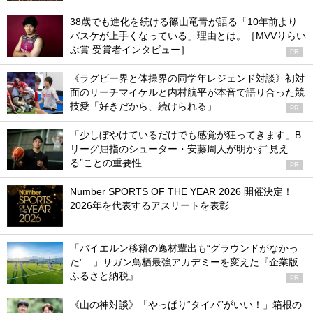
38歳でも進化を続ける篠山竜青が語る「10年前より
バスケが上手くなっている」理由とは。［MVVりらい
ぶ賞 受賞者インタビュー］
PR
《ラグビー界と体操界の同学年レジェンド対談》初対
面のリーチマイケルと内村航平が本音で語り合った競
技愛「好きだから、続けられる」
PR
「少しぼやけているだけでも感覚が狂ってきます」B
リーグ屈指のシューター・安藤周人が明かす“見え
る”ことの重要性
PR
Number SPORTS OF THE YEAR 2026 開催決定！
2026年を代表するアスリートを表彰
「バイエルン移籍の逸材輩出も“グラウンドがなかっ
た”…」サガン鳥栖最強アカデミーを変えた『企業版
ふるさと納税』
PR
《山の神対談》「やっぱり“タイパ”がいい！」箱根の