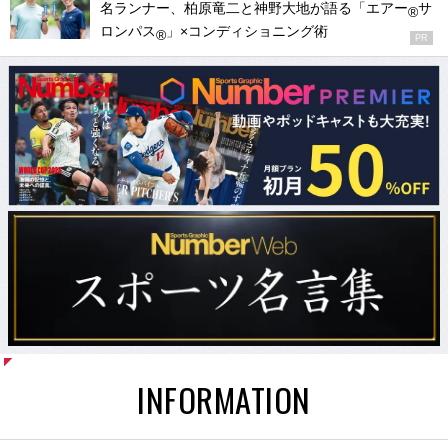
名ランナー、柏原竜二と神野大地が語る「エアー
サ
®
ロンパス
」×コンディショニング術
®
PR
INFORMATION