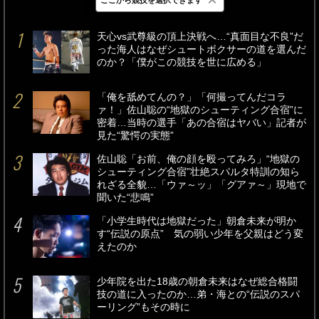
最新
24時間
週間
天心vs武尊級の頂上決戦へ…“真面目な不良”だ
った海人はなぜシュートボクサーの道を選んだ
のか？「僕がこの競技を世に広める」
「俺を舐めてんの？」「何撮ってんだコラ
ァ！」佐山聡の“地獄のシューティング合宿”に
密着…当時の選手「あの合宿はヤバい」記者が
見た“驚愕の実態”
佐山聡「お前、俺の顔を殴ってみろ」“地獄の
シューティング合宿”壮絶スパルタ特訓の知ら
れざる全貌…「ウァ～ッ」「グアァ～」現地で
聞いた“悲鳴”
「小学生時代は地獄だった」朝倉未来が明か
す“伝説の原点” 気の弱い少年を父親はどう変
えたのか
少年院を出た18歳の朝倉未来はなぜ総合格闘
技の道に入ったのか…弟・海との“伝説のスパ
ーリング”もその時に