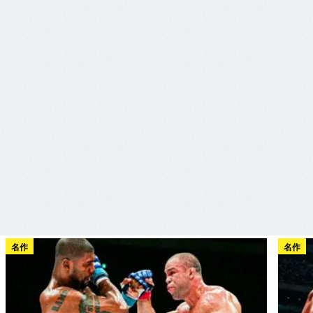
名作
名作