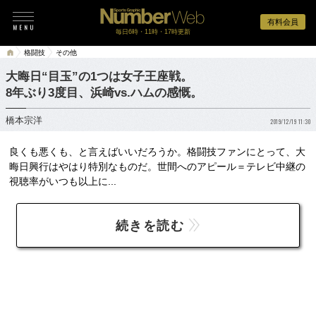
有料会員
毎日6時・11時・17時更新
格闘技
その他
大晦日“目玉”の1つは女子王座戦。
8年ぶり3度目、浜崎vs.ハムの感慨。
橋本宗洋
2019/12/19 11:30
良くも悪くも、と言えばいいだろうか。格闘技ファンにとって、大
晦日興行はやはり特別なものだ。世間へのアピール＝テレビ中継の
視聴率がいつも以上に...
続きを読む