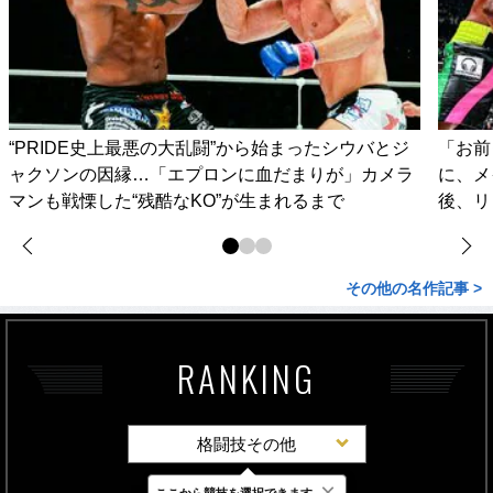
“PRIDE史上最悪の大乱闘”から始まったシウバとジ
「お前
ャクソンの因縁…「エプロンに血だまりが」カメラ
に、メ
マンも戦慄した“残酷なKO”が生まれるまで
後、リ
その他の名作記事 >
RANKING
格闘技その他
×
ここから競技を選択できます