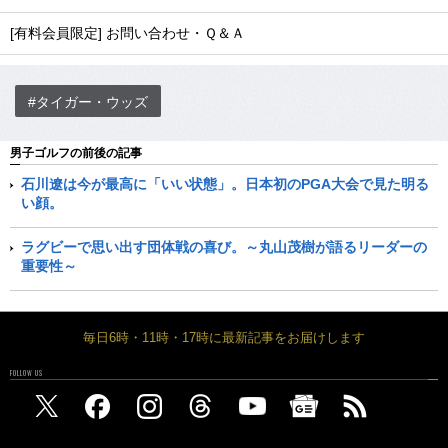
[有料会員限定] お問い合わせ・Ｑ＆Ａ
#タイガー・ウッズ
男子ゴルフの前後の記事
石川遼は今が最高に「いい状態」。日本初のPGA大会で見た明る
い顔。
ラグビーで思い出す団体戦の喜び。～丸山茂樹が語るリーダーの
重要性～
毎日6時・11時・17時に最新記事をお届けします
FOLLOW US