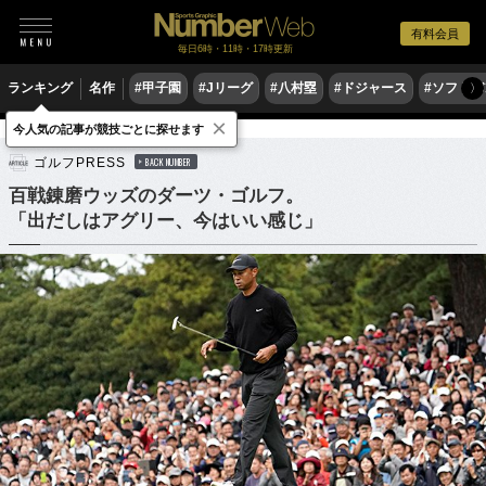
有料会員
毎日6時・11時・17時更新
ランキング
名作
#甲子園
#Jリーグ
#八村塁
#ドジャース
#ソフトバ
〉
×
今人気の記事が競技ごとに探せます
ゴルフ
男子ゴルフ
ゴルフPRESS
BACK NUMBER
百戦錬磨ウッズのダーツ・ゴルフ。
「出だしはアグリー、今はいい感じ」