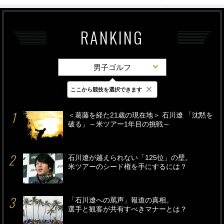
RANKING
男子ゴルフ
×
ここから競技を選択できます
最新
24時間
週間
＜葛藤を経た21歳の現在地＞ 石川遼 「沈黙を
破る」～米ツアー1年目の挑戦～
石川遼が越えられない「125位」の壁。
米ツアーのシード権を手にするには？
「石川遼への罵声」報道の真相。
選手と観客が共有すべきマナーとは？