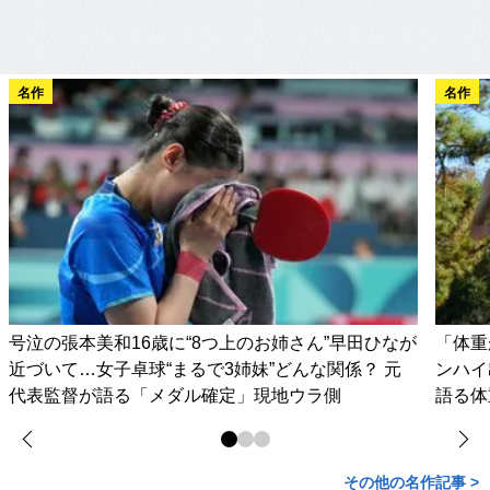
名作
名作
号泣の張本美和16歳に“8つ上のお姉さん”早田ひなが
「体重
近づいて…女子卓球“まるで3姉妹”どんな関係？ 元
ンハイ
代表監督が語る「メダル確定」現地ウラ側
語る体
その他の名作記事 >