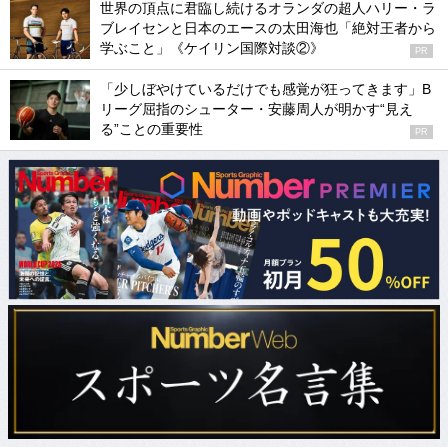
世界の頂点に君臨し続けるオランダの超人ハリー・ラ
ブレイセンと日本のエースの太田海也「絶対王者から
学ぶこと」《ケイリン国際対談②》
PR
「少しぼやけているだけでも感覚が狂ってきます」B
リーグ屈指のシューター・安藤周人が明かす“見え
る”ことの重要性
PR