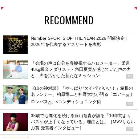
RECOMMEND
Number SPORTS OF THE YEAR 2026 開催決定！
2026年を代表するアスリートを表彰
「会場の声は自分を客観視するバロメーター」柔道
48kg級金メダリスト・角田夏実が感じていた声の力
と、声を活かした新たなミッション
PR
《山の神対談》「やっぱり“タイパ”がいい！」箱根の
名ランナー、柏原竜二と神野大地が語る「エアー
サ
®
ロンパス
」×コンディショニング術
®
PR
38歳でも進化を続ける篠山竜青が語る「10年前より
バスケが上手くなっている」理由とは。［MVVりらい
ぶ賞 受賞者インタビュー］
PR