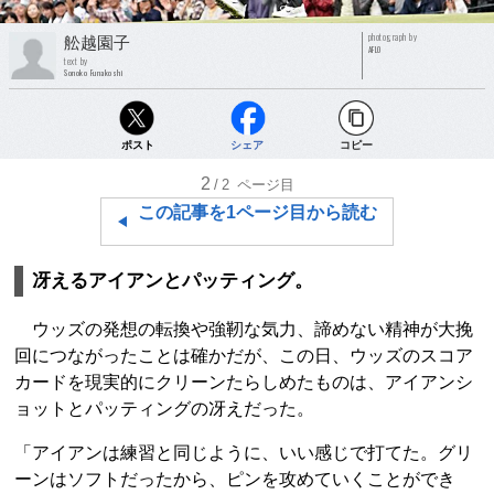
photograph by
舩越園子
AFLO
text by
Sonoko Funakoshi
ポスト
シェア
コピー
2
/2
ページ目
この記事を1ページ目から読む
冴えるアイアンとパッティング。
ウッズの発想の転換や強靭な気力、諦めない精神が大挽
回につながったことは確かだが、この日、ウッズのスコア
カードを現実的にクリーンたらしめたものは、アイアンシ
ョットとパッティングの冴えだった。
「アイアンは練習と同じように、いい感じで打てた。グリ
ーンはソフトだったから、ピンを攻めていくことができ