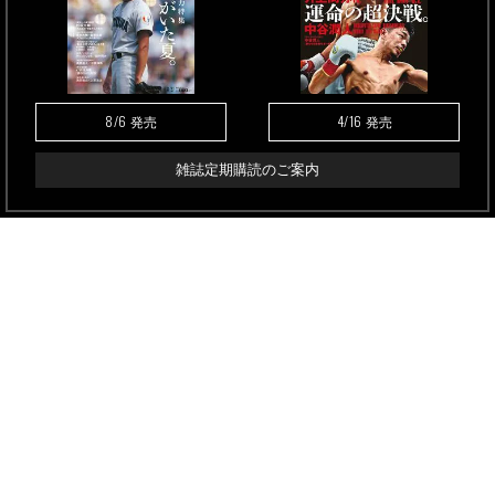
8/6
4/16
発売
発売
雑誌定期購読のご案内