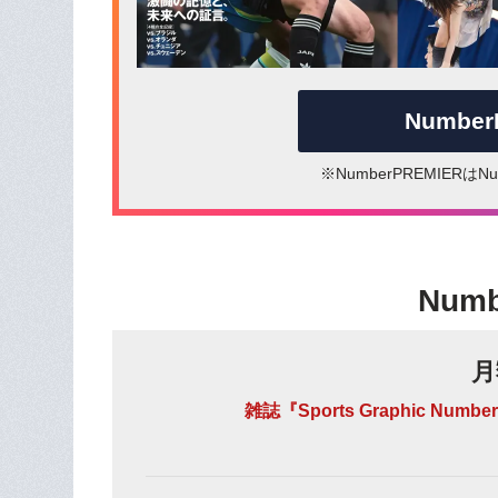
Numbe
※NumberPREMIER
Num
月
雑誌『Sports Graphic