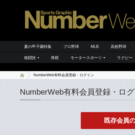
夏の甲子園特集
プロ野球
MLB
高校野球
格闘技
将棋
モータースポーツ
ラグビー
NumberWeb有料会員登録・ログイン
NumberWeb有料会員登録・ロ
既存会員