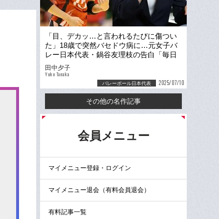
「目、デカッ…と言われるたびに傷つい
た」18歳で突然バセドウ病に…元女子バ
レー日本代表・鍋谷友理枝の告白「毎日
薬を飲み続けてました」
田中夕子
Yuko Tanaka
2025/07/10
バレーボール日本代表
その他の名作記事
る
会員メニュー
マイメニュー登録・ログイン
マイメニュー退会（有料会員退会）
有料記事一覧