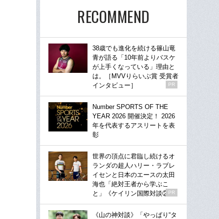
RECOMMEND
38歳でも進化を続ける篠山竜
青が語る「10年前よりバスケ
が上手くなっている」理由と
は。［MVVりらいぶ賞 受賞者
インタビュー］
PR
Number SPORTS OF THE
YEAR 2026 開催決定！ 2026
年を代表するアスリートを表
彰
世界の頂点に君臨し続けるオ
ランダの超人ハリー・ラブレ
イセンと日本のエースの太田
海也「絶対王者から学ぶこ
と」《ケイリン国際対談②》
PR
《山の神対談》「やっぱり“タ