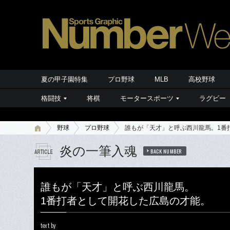
夏の甲子園特集
プロ野球
MLB
高校野球
格闘技
将棋
モータースポーツ
ラグビー
野球
プロ野球
誰もが「天才」と呼ぶ西川龍馬。1番
炎の一筆入魂
BACK NUMBER
誰もが「天才」と呼ぶ西川龍馬。
1番打者として開花した広島の才能。
text by