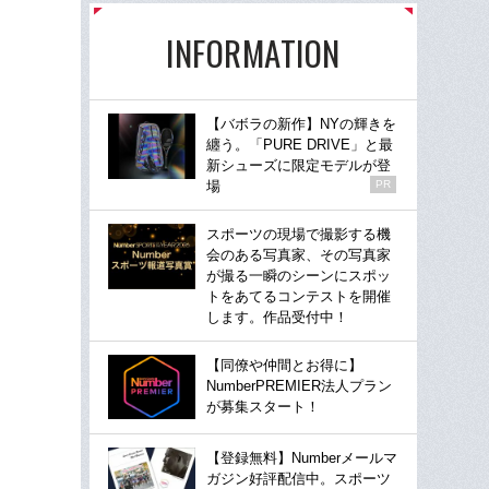
INFORMATION
【バボラの新作】NYの輝きを
纏う。「PURE DRIVE」と最
新シューズに限定モデルが登
場
PR
スポーツの現場で撮影する機
会のある写真家、その写真家
が撮る一瞬のシーンにスポッ
トをあてるコンテストを開催
します。作品受付中！
【同僚や仲間とお得に】
NumberPREMIER法人プラン
が募集スタート！
【登録無料】Numberメールマ
ガジン好評配信中。スポーツ