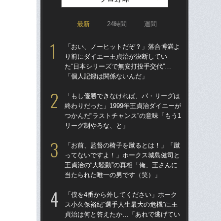
最新
24時間
週間
「おい、ノーヒットだぞ？」落合博満よ
「ア
り前にダイエー王貞治が決断してい
球
た“日本シリーズで無安打投手交代”…
す“
「個人記録は関係ないんだ」
た…
らD
「もし優勝できなければ、パ・リーグは
終わりだった」1999年王貞治ダイエーが
「
つかんだ“ラストチャンス”の意味「もう1
で
リーグ制やろな、と」
を
は
「お前、監督の椅子を蹴るとは！」「蹴
ってないですよ！」ホークス城島健司と
「
王貞治の“大騒動”の真相「俺、王さんに
コー
当たられた唯一の男です（笑）」
人に
で
「僕を4番から外してください」ホーク
ス小久保裕紀“選手人生最大の危機”に王
「
貞治は何と答えたか…「あれで逃げてい
り