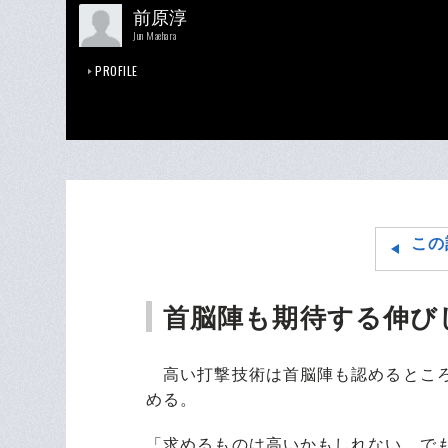
前原淳
Jun Maehara
PROFILE
この
首脳陣も期待する伸び
高い打撃技術は首脳陣も認めるところ
める。
「求めるものは高いかもしれない。で