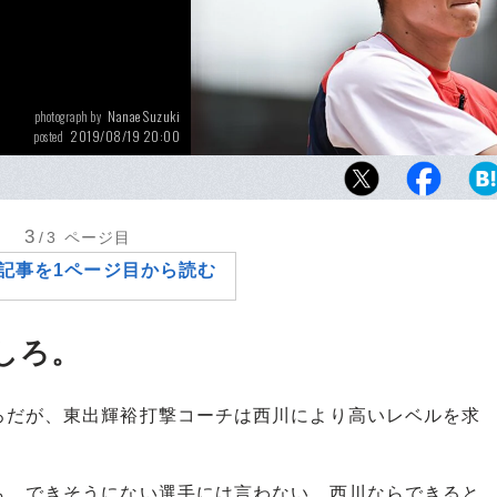
Nanae Suzuki
photograph by
2019/08/19 20:00
posted
広島の1番・西川龍馬は7月にプロ野球史上初
続で先頭打者ホームランを記録した。
3
/3
ページ目
記事を1ページ目から読む
しろ。
だが、東出輝裕打撃コーチは西川により高いレベルを求
も、できそうにない選手には言わない。西川ならできると