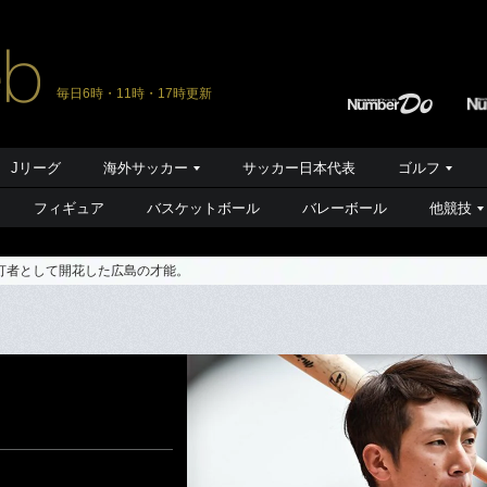
毎日6時・11時・17時更新
Jリーグ
海外サッカー
サッカー日本代表
ゴルフ
フィギュア
バスケットボール
バレーボール
他競技
打者として開花した広島の才能。