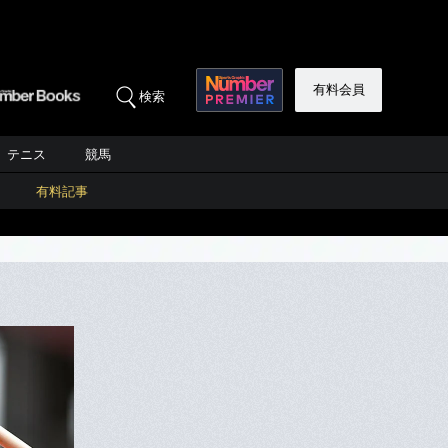
有料会員
検索
テニス
競馬
有料記事