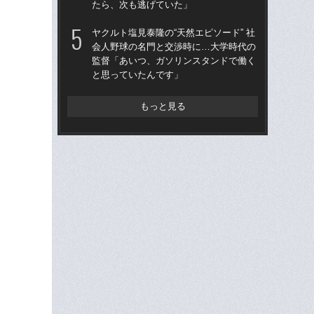
たら、次も逃げていた」
た“
「
ヤクルト塩見泰隆の“天然エピソード” 社
会人野球の名門と交渉時に…大学時代の
「
監督「あいつ、ガソリンスタンドで働く
終わ
と思っていたんです」
つか
リ
もっと見る