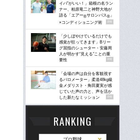
イパ”がいい！」箱根の名ラン
ナー、柏原竜二と神野大地が
語る「エアー
サロンパス
」
®
®
×コンディショニング術
PR
「少しぼやけているだけでも
感覚が狂ってきます」Bリー
グ屈指のシューター・安藤周
人が明かす“見える”ことの重
要性
PR
「会場の声は自分を客観視す
るバロメーター」柔道48kg級
金メダリスト・角田夏実が感
じていた声の力と、声を活か
した新たなミッション
PR
RANKING
プロ野球