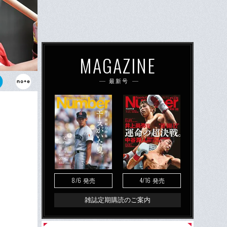
MAGAZINE
最新号
の4カード連
8/6
4/16
発売
発売
雑誌定期購読のご案内