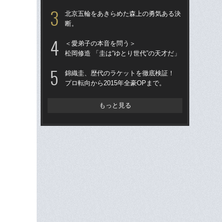
退
北京五輪をあきらめた森上の勇気ある決
群
断。
思
＜愛弟子の本音を問う＞
フ
松岡修造 「圭は“ゆとり世代”の天才だ」
いか
コ
錦織圭、歴代のラケットを徹底検証！
賢
プロ転向から2015年全豪OPまで。
じ
り
もっと見る
海
ト