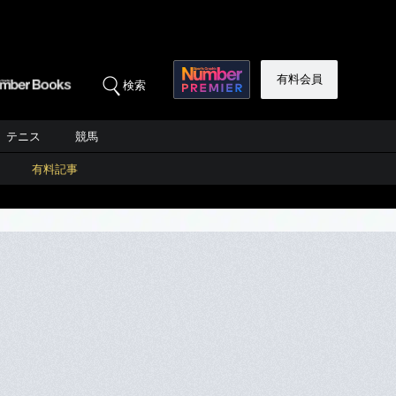
有料会員
検索
テニス
競馬
有料記事