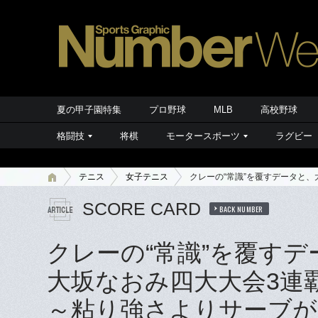
夏の甲子園特集
プロ野球
MLB
高校野球
格闘技
将棋
モータースポーツ
ラグビー
テニス
女子テニス
クレーの“常識”を覆すデータと
SCORE CARD
BACK NUMBER
クレーの“常識”を覆すデ
大坂なおみ四大大会3連
～粘り強さよりサーブが