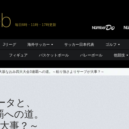
毎日6時・11時・17時更新
Jリーグ
海外サッカー
サッカー日本代表
ゴルフ
フィギュア
バスケットボール
バレーボール
他競技
、大坂なおみ四大大会3連覇への道。～粘り強さよりサーブが大事？～
ータと、
覇への道。
大事？～