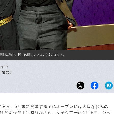
A観戦に訪れ、同社の顔のレブロンと2ショット。
raph by
 Images
突入、5月末に開幕する全仏オープンには大坂なおみの
トはどんな選手に有利なのか。女子ツアーは4月上旬、公式