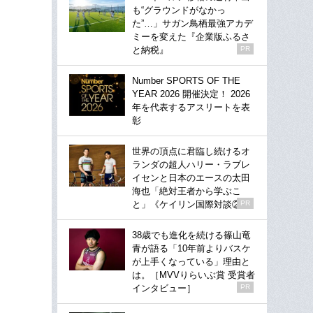
も“グラウンドがなかっ
た”…」サガン鳥栖最強アカデ
ミーを変えた『企業版ふるさ
と納税』
PR
Number SPORTS OF THE
YEAR 2026 開催決定！ 2026
年を代表するアスリートを表
彰
世界の頂点に君臨し続けるオ
ランダの超人ハリー・ラブレ
イセンと日本のエースの太田
海也「絶対王者から学ぶこ
と」《ケイリン国際対談②》
PR
38歳でも進化を続ける篠山竜
青が語る「10年前よりバスケ
が上手くなっている」理由と
は。［MVVりらいぶ賞 受賞者
インタビュー］
PR