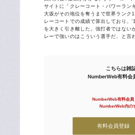
サイトに「クレーコート・パワーラン
大坂がその地位を奪うまで世界ランク
レーコートでの成績で算出しており、'
を大きく引き離した。強打者ではない
レーで強いのはこういう選手だ、と言
こちらは雑誌
NumberWeb有
NumberWeb有料会
NumberWeb
有料会員登録