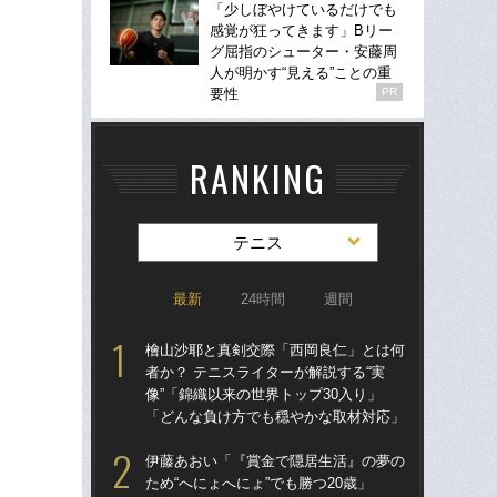
「少しぼやけているだけでも
感覚が狂ってきます」Bリー
グ屈指のシューター・安藤周
人が明かす“見える”ことの重
要性
PR
RANKING
テニス
最新
24時間
週間
檜山沙耶と真剣交際「西岡良仁」とは何
錦
者か？ テニスライターが解説する“実
小学
像”「錦織以来の世界トップ30入り」
「どんな負け方でも穏やかな取材対応」
錦
プロ
伊藤あおい「『賞金で隠居生活』の夢の
ため“へにょへにょ”でも勝つ20歳」
高