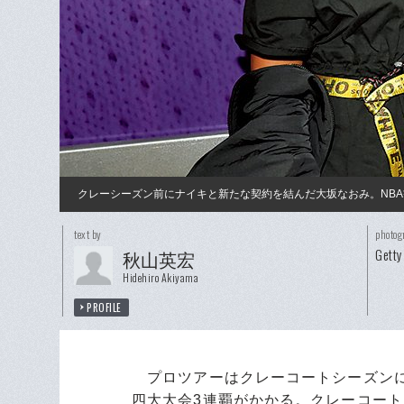
クレーシーズン前にナイキと新たな契約を結んだ大坂なおみ。NB
text by
photog
Getty
秋山英宏
Hidehiro Akiyama
PROFILE
プロツアーはクレーコートシーズンに
四大大会3連覇がかかる。クレーコー