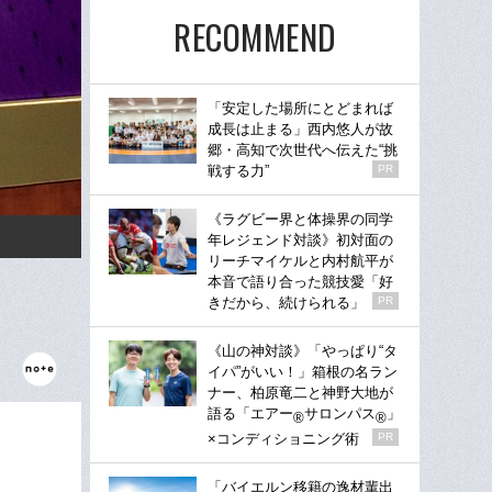
RECOMMEND
「安定した場所にとどまれば
成長は止まる」西内悠人が故
郷・高知で次世代へ伝えた“挑
戦する力”
PR
《ラグビー界と体操界の同学
年レジェンド対談》初対面の
リーチマイケルと内村航平が
本音で語り合った競技愛「好
きだから、続けられる」
PR
《山の神対談》「やっぱり“タ
イパ”がいい！」箱根の名ラン
ナー、柏原竜二と神野大地が
語る「エアー
サロンパス
」
®
®
×コンディショニング術
PR
「バイエルン移籍の逸材輩出