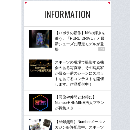
INFORMATION
【バボラの新作】NYの輝きを
纏う。「PURE DRIVE」と最
新シューズに限定モデルが登
場
PR
スポーツの現場で撮影する機
会のある写真家、その写真家
が撮る一瞬のシーンにスポッ
トをあてるコンテストを開催
します。作品受付中！
【同僚や仲間とお得に】
NumberPREMIER法人プラン
が募集スタート！
【登録無料】Numberメールマ
ガジン好評配信中。スポーツ