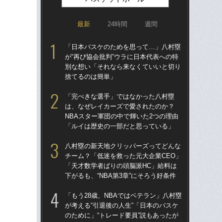
最新
24時間
週間
「日本バスケのためを思って…」八村塁
「
が“再び協会批判”ウラに日本代表への特
が“
別な想い「それなら来なくていいと切り
別
捨てるのは簡単」
捨
「完ぺきな選手」ではなかった八村塁
八
は、なぜレイカーズで愛されたのか？
チー
NBAスター軍団の中で輝いた2つの理由
「
「ルイは歴史の一部だと思っている」
下が
八村塁の新天地クリッパーズってどんな
河村
チーム？「低迷を救った元大企業CEO」
しい
「天才数学者ばりの頭脳派HC」給料は
えて
下がるも、“NBA第3章”にそろう好条件
こ
「もう28歳、NBAではベテラン」八村塁
「
が考える“引退後の人生”「日本のバスケ
た…
のために」“トレード要員”説もあったが
イミ