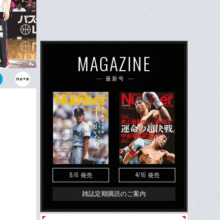
MAGAZINE
最新号
モニーも行な
）と田口成浩
8/6
4/16
発売
発売
雑誌定期購読のご案内