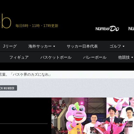
毎日6時・11時・17時更新
Jリーグ
海外サッカー
サッカー日本代表
ゴルフ
フィギュア
バスケットボール
バレーボール
他競技
言葉。「バスケ界のカズになれ」
CK NUMBER