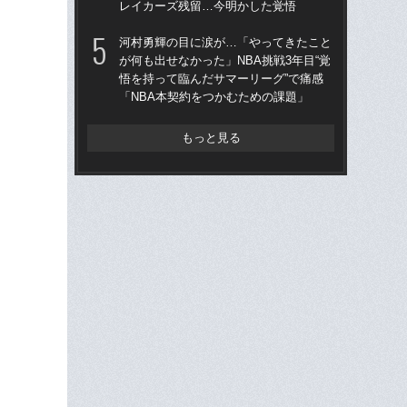
レイカーズ残留…今明かした覚悟
「“
河村勇輝の目に涙が…「やってきたこと
八村
が何も出せなかった」NBA挑戦3年目“覚
「
悟を持って臨んだサマーリーグ”で痛感
が
「NBA本契約をつかむための課題」
と
もっと見る