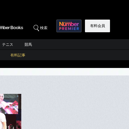
有料会員
検索
テニス
競馬
有料記事