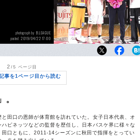
B.LEAGUE
photograph by
2019/04/22 17:00
posted
試合当日は秋田・水町亮介（中）の引退セレ
われ、元チームメイトの千葉・富樫勇樹（左
（右）が花束を贈呈。
2
/5
ページ目
記事を1ページ目から読む
」。
と田口の恩師が体育館を訪れていた。女子日本代表、オ
ンハピネッツなどの監督を歴任し、日本バスケ界に様々な
田口ともに、2011-14シーズンに秋田で指揮をとってい