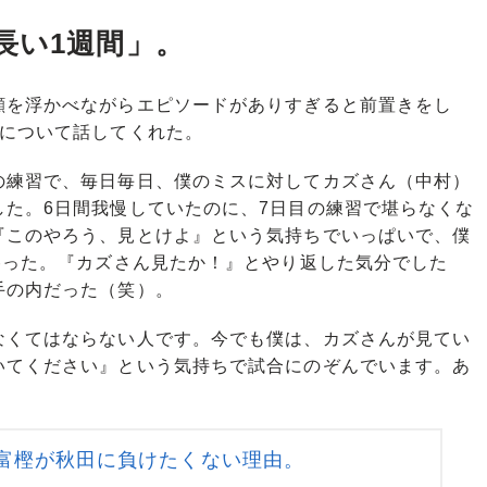
長い1週間」。
を浮かべながらエピソードがありすぎると前置きをし
』について話してくれた。
の練習で、毎日毎日、僕のミスに対してカズさん（中村）
した。6日間我慢していたのに、7日目の練習で堪らなくな
『このやろう、見とけよ』という気持ちでいっぱいで、僕
勝った。『カズさん見たか！』とやり返した気分でした
手の内だった（笑）。
くてはならない人です。今でも僕は、カズさんが見てい
いてください』という気持ちで試合にのぞんでいます。あ
富樫が秋田に負けたくない理由。