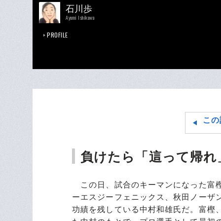
石川歩
Ayumi Ishikawa
PROFILE
この
負けたら「這って帰れ
この日、試合のキーマンになった富樫
ーエスジーフェニックス、秋田ノーザ
功績を残している中村和雄氏だ。富樫、