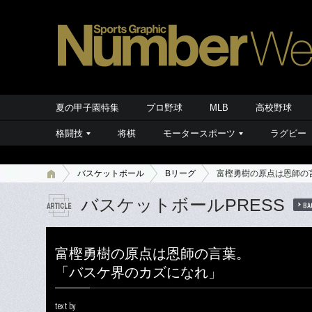
夏の甲子園特集
プロ野球
MLB
高校野球
格闘技
将棋
モータースポーツ
ラグビー
バスケットボール
Bリーグ
富樫勇樹の原点は恩師の
バスケットボールPRESS
BA
富樫勇樹の原点は恩師の言葉。
「バスケ界のカズになれ」
text by