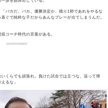
の一歩を踏み出している。
「バカだ、バカ。優勝決定か、残り1秒であれをやるな
っ直ぐで純粋な子だからあんなプレーが出てしまうんだ。
役コーチ時代の言葉がある。
ADVERTISEMENT
はいくらでも頑張れ。負けた試合では立つな、這って帰
終えるな」