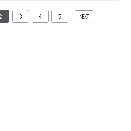
2
3
4
5
NEXT