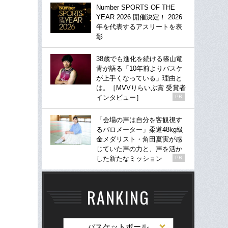
Number SPORTS OF THE
YEAR 2026 開催決定！ 2026
年を代表するアスリートを表
彰
38歳でも進化を続ける篠山竜
青が語る「10年前よりバスケ
が上手くなっている」理由と
は。［MVVりらいぶ賞 受賞者
インタビュー］
PR
「会場の声は自分を客観視す
るバロメーター」柔道48kg級
金メダリスト・角田夏実が感
じていた声の力と、声を活か
した新たなミッション
PR
RANKING
バスケットボール