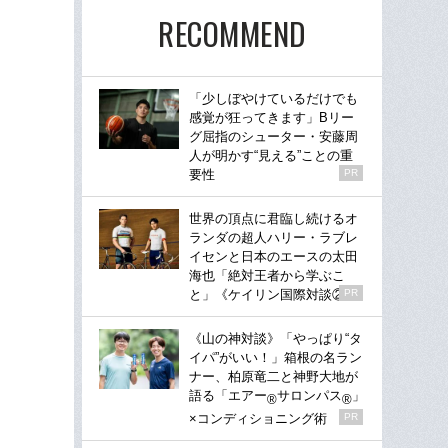
RECOMMEND
「少しぼやけているだけでも
感覚が狂ってきます」Bリー
グ屈指のシューター・安藤周
人が明かす“見える”ことの重
要性
PR
世界の頂点に君臨し続けるオ
ランダの超人ハリー・ラブレ
イセンと日本のエースの太田
海也「絶対王者から学ぶこ
と」《ケイリン国際対談②》
PR
《山の神対談》「やっぱり“タ
イパ”がいい！」箱根の名ラン
ナー、柏原竜二と神野大地が
語る「エアー
サロンパス
」
®
®
×コンディショニング術
PR