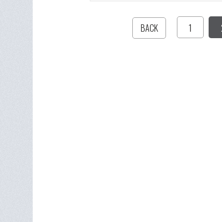
1
BACK