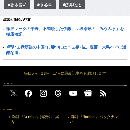
#張本智和
#水谷隼
#藤井聡太
卓球の前後の記事
徹底マークの平野、不調脱した伊藤。世界卓球の「みうみま」を
徹底検証。
卓球“世界最強の中国”に勝つには？世界2位、森薗・大島ペアの過
酷な道。
毎日6時・11時・17時に最新記事をお届けします
FOLLOW US
MAGAZINE
雑誌『Number』購読のご案
雑誌『Number』バックナン
内
バー