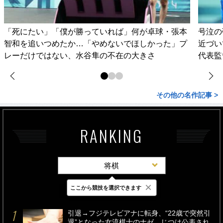
「死にたい」「僕が勝っていれば」何が卓球・張本
号泣の
智和を追いつめたか…「やめないでほしかった」プ
近づい
レーだけではない、水谷隼の不在の大きさ
代表監
その他の名作記事 >
RANKING
将棋
×
ここから競技を選択できます
最新
24時間
週間
引退→フジテレビアナに転身、“22歳で突然引
退”となった女流棋士のナゼ…じつは公表され