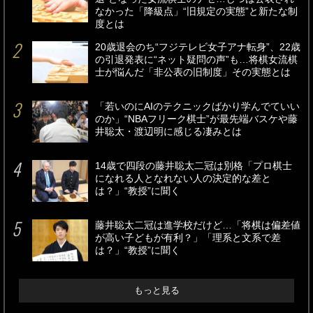
なかった「降級点」“旧規定の実態”と新たな制
度とは
20歳退会のち“フジテレビ女子アナ転身”、22歳
の引退発表に“ネット疑問の声”も…将棋女流棋
士が悩んだ「非公表の旧制度」その実態とは
「若いのにAIのテクニックばかり学んでていい
のか」“NBAフリーク棋士”が最先端バスケや藤
井聡太・渡辺明に感じる凄みとは
14歳で四段の藤井聡太二冠は別格「プロ棋士
になれる人となれない人の決定的な差と
は？」“教授”に聞く
藤井聡太二冠は進学校だけど…「将棋は偏差値
が高い子どもが有利？」「理系と文系で差
は？」“教授”に聞く
もっと見る