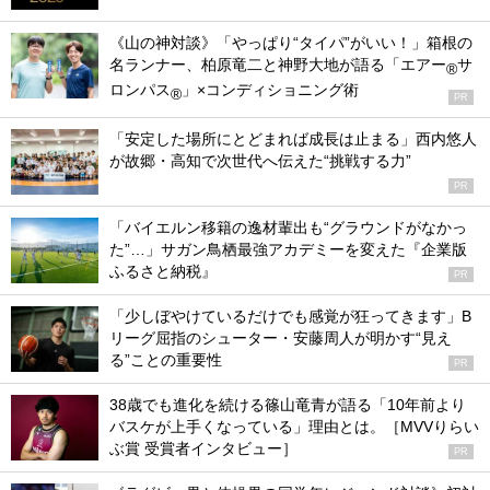
《山の神対談》「やっぱり“タイパ”がいい！」箱根の
名ランナー、柏原竜二と神野大地が語る「エアー
サ
®
ロンパス
」×コンディショニング術
®
PR
「安定した場所にとどまれば成長は止まる」西内悠人
が故郷・高知で次世代へ伝えた“挑戦する力”
PR
「バイエルン移籍の逸材輩出も“グラウンドがなかっ
た”…」サガン鳥栖最強アカデミーを変えた『企業版
ふるさと納税』
PR
「少しぼやけているだけでも感覚が狂ってきます」B
リーグ屈指のシューター・安藤周人が明かす“見え
る”ことの重要性
PR
38歳でも進化を続ける篠山竜青が語る「10年前より
バスケが上手くなっている」理由とは。［MVVりらい
ぶ賞 受賞者インタビュー］
PR