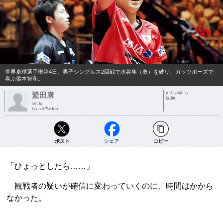
世界卓球選手権第4日。男子シングルス2回戦で水谷隼（奥）を破り、ガッツポーズで
喜ぶ張本智和。
photograph by
鷲田康
KYODO
text by
Yasushi Washida
ポスト
シェア
コピー
「ひょっとしたら……」
観戦者の疑いが確信に変わっていくのに、時間はかから
なかった。