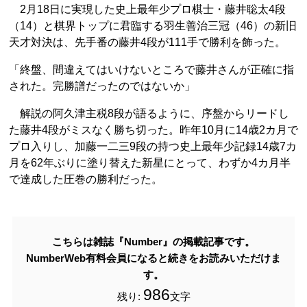
2月18日に実現した史上最年少プロ棋士・藤井聡太4段
（14）と棋界トップに君臨する羽生善治三冠（46）の新旧
天才対決は、先手番の藤井4段が111手で勝利を飾った。
「終盤、間違えてはいけないところで藤井さんが正確に指
された。完勝譜だったのではないか」
解説の阿久津主税8段が語るように、序盤からリードし
た藤井4段がミスなく勝ち切った。昨年10月に14歳2カ月で
プロ入りし、加藤一二三9段の持つ史上最年少記録14歳7カ
月を62年ぶりに塗り替えた新星にとって、わずか4カ月半
で達成した圧巻の勝利だった。
こちらは雑誌『Number』の掲載記事です。
NumberWeb有料会員になると続きをお読みいただけま
す。
986
残り:
文字