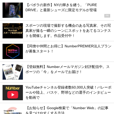
【バボラの新作】NYの輝きを纏う。「PURE
DRIVE」と最新シューズに限定モデルが登場
PR
スポーツの現場で撮影する機会のある写真家、その写
真家が撮る一瞬のシーンにスポットをあてるコンテス
トを開催します。作品受付中！
【同僚や仲間とお得に】NumberPREMIER法人プラン
が募集スタート！
【登録無料】Numberメールマガジン好評配信中。ス
ポーツの「今」をメールでお届け！
YouTubeチャンネル登録者数60,000人突破！バレーボ
ールや陸上、バスケ、野球などの選手のインタビュー
を動画で
【お知らせ】Google検索で「Number Web」の記事
を見つけやすくする方法