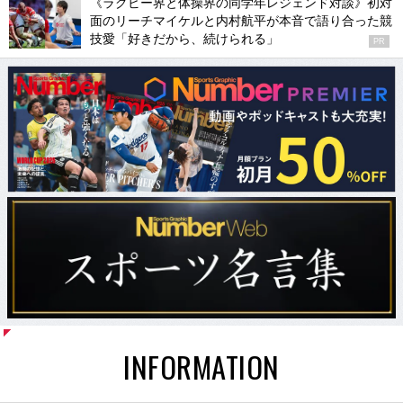
《ラグビー界と体操界の同学年レジェンド対談》初対
面のリーチマイケルと内村航平が本音で語り合った競
技愛「好きだから、続けられる」
PR
INFORMATION