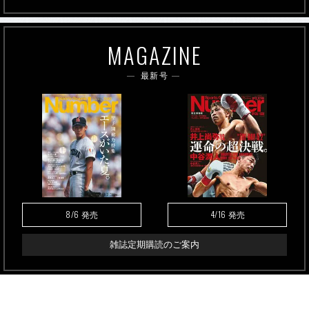
MAGAZINE
最新号
8/6
4/16
発売
発売
雑誌定期購読のご案内