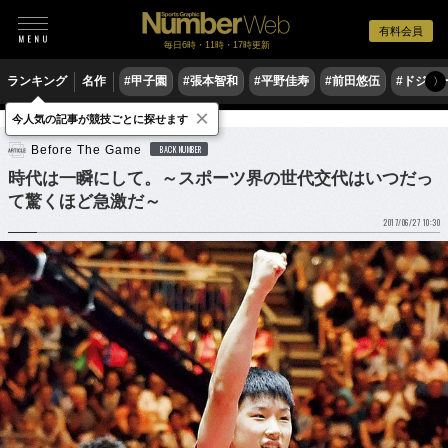
有料会員
毎日6時・11時・17時更新
ランキング
名作
#甲子園
#張本智和
#平野佳寿
#前田悠伍
#ドジャ
〉
×
今人気の記事が競技ごとに探せます
卓球
将棋
Before The Game
BACK NUMBER
時代は一瞬にして。～スポーツ界の世代交代はいつだっ
て驚くほど急激だ～
2017/06/27 10:30