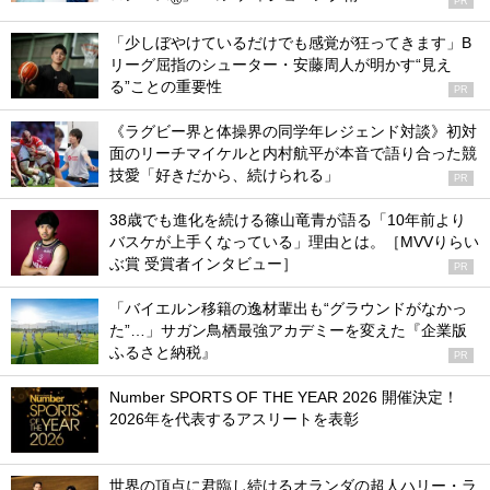
PR
「少しぼやけているだけでも感覚が狂ってきます」B
リーグ屈指のシューター・安藤周人が明かす“見え
る”ことの重要性
PR
《ラグビー界と体操界の同学年レジェンド対談》初対
面のリーチマイケルと内村航平が本音で語り合った競
技愛「好きだから、続けられる」
PR
38歳でも進化を続ける篠山竜青が語る「10年前より
バスケが上手くなっている」理由とは。［MVVりらい
ぶ賞 受賞者インタビュー］
PR
「バイエルン移籍の逸材輩出も“グラウンドがなかっ
た”…」サガン鳥栖最強アカデミーを変えた『企業版
ふるさと納税』
PR
Number SPORTS OF THE YEAR 2026 開催決定！
2026年を代表するアスリートを表彰
世界の頂点に君臨し続けるオランダの超人ハリー・ラ