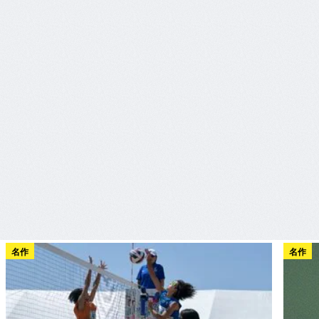
名作
名作