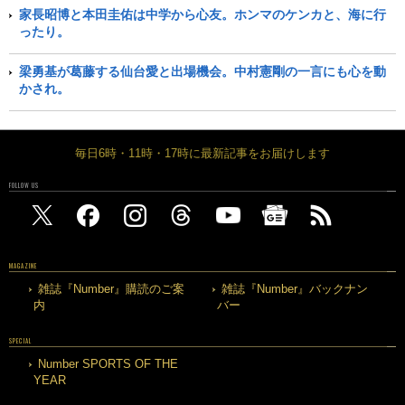
家長昭博と本田圭佑は中学から心友。ホンマのケンカと、海に行
ったり。
梁勇基が葛藤する仙台愛と出場機会。中村憲剛の一言にも心を動
かされ。
毎日6時・11時・17時に最新記事をお届けします
FOLLOW US
MAGAZINE
雑誌『Number』購読のご案
雑誌『Number』バックナン
内
バー
SPECIAL
Number SPORTS OF THE
YEAR