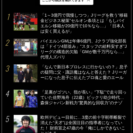
最新
24時間
週間
「1～3億円で我慢しつつ」Jリーグを救う“移籍
金ビジネス秘策”セルオン条項とは「もしバイ
エルン移籍が20億円で10％なら…」「日本人
は安く買えるが」
バイエルンGMは年俸6億円、Jクラブ強化部長
は「ドイツ4部並み」“スタッフの給料安すぎ”J
リーグの構造的欠陥「GMが数千万円なら…」
代理人ズバリ
「なんで新日本プロレスに行かないの？」息子
の疑問に父・諏訪魔はなんと答えた？ Jリーガ
ーになった息子に伝えたプロ魂と愛のエール
「足裏がゴツい、指が長い」“下駄”で走り回っ
ていた佐野海舟（22歳）ビックリ幼少時代…
森保ジャパン新戦力“驚異的な回収力”のナゾ
欧州デビュー目前に…3度の前十字靭帯断裂で
消えた“天才”は全国注目の指導者になってい
た！ 財前宣之47歳の今「俺にしかできないこ