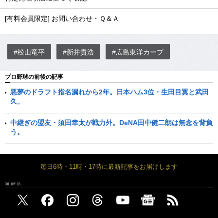
[有料会員限定] お問い合わせ・Ｑ＆Ａ
#松山竜平
#新井貴浩
#広島東洋カープ
プロ野球の前後の記事
悪夢のドラフト指名漏れから2年。日本ハム3位・生田目翼と武田
久。
中継ぎの盟友・須田幸太が戦力外。DeNA田中健二朗は無念を背負
う。
毎日6時・11時・17時に最新記事をお届けします
FOLLOW US