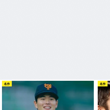
名作
名作