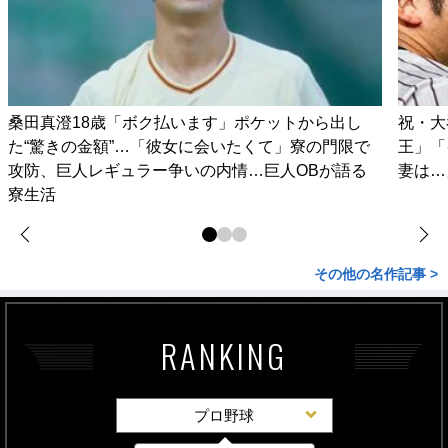
桑田真澄18歳「ボク払います」ポケットから出し
祝・大
た“驚きの金額”…「彼女に会いたくて」寮の門限で
王」「
攻防、巨人レギュラー争いの内情…巨人OBが語る
妻は…
寮生活
その他の名作記事 >
RANKING
プロ野球