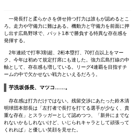
一発長打と柔らかさを併せ持つ打力は誰もが認めるとこ
ろ。走力や守備力に難はある。機動力と守備力を前面に押
し出す広島野球で、バット1本で勝負する特異な存在感を
発揮する。
2年連続で打率3割超、2桁本塁打、70打点以上をマー
ク。今年は初めて規定打席にも達した。強力広島打線の中
軸として、存在感も増している。リーグ4連覇を目指すチ
ームの中で欠かせない戦力といえるだろう。
芋洗坂係長、マツコ……。
存在感は打力だけではない。残留交渉にあたった鈴木清
明球団本部長は「左打者で長打を打てる選手が少なく、貴
重な存在」とスラッガーとして認めつつ、「新井にまでな
れないかもしれないけど、いじられキャラとして頑張って
くれれば」と優しい笑顔を見せた。