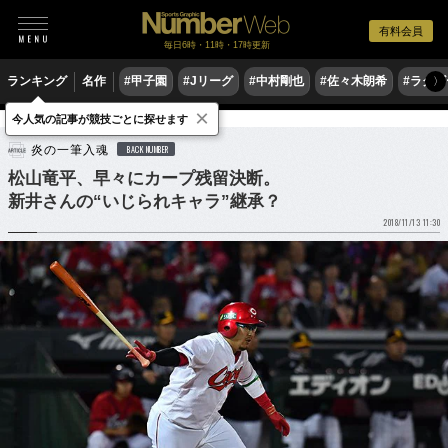
有料会員
毎日6時・11時・17時更新
ランキング
名作
#甲子園
#Jリーグ
#中村剛也
#佐々木朗希
#ラグ
〉
×
今人気の記事が競技ごとに探せます
野球
プロ野球
炎の一筆入魂
BACK NUMBER
松山竜平、早々にカープ残留決断。
新井さんの“いじられキャラ”継承？
2018/11/13 11:30