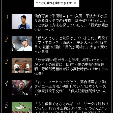
×
ここから競技を選択できます
最新
24時間
週間
仙台育英で準優勝→ドラ1入団…平沢大河が振
り返るロッテでの9年間「殻を破りきれず…も
っと貪欲に方法を探していたら」「西武移籍は
いいキッカケ」
「僕だろうな、と覚悟はしていました」現役ド
ラフトでロッテ→西武へ…平沢大河が移籍2年
目で“覚醒”の理由「目的が明確に」大きく変わ
った意識
「校舎3階の窓ガラスを破壊、相手のセカンド
がライトの位置に」阪神“不動の中軸”佐藤輝
明…野球部元相棒が語る高校時代の《サトテル
伝説》
「おい、ノーヒットだぞ？」落合博満より前に
ダイエー王貞治が決断していた“日本シリーズ
で無安打投手交代”…「個人記録は関係ないん
だ」
「もし優勝できなければ、パ・リーグは終わり
だった」1999年王貞治ダイエーがつかんだ“ラ
ストチャンス”の意味「もう1リーグ制やろな、