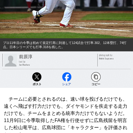
プロ11年目の今季は初めて規定打席に到達して124試合で打率.302、12本塁打、74打
点。日本シリーズでも打率.318を残した。
photograph by
前原淳
Hideki Sugiyama
text by
Jun Maehara
ポスト
シェア
コピー
チームに必要とされるのは、速い球を投げるだけでも、
遠くへ飛ばす打力だけでも、ダイヤモンドを疾走する走力
だけでも、チームをまとめる統率力だけでもないようだ。
11月9日に今季取得したFA権を行使せずに広島残留を明言
した松山竜平は、広島球団に「キャラクター」を評価され