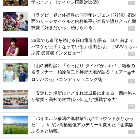
学ぶこと」《ケイリン国際対談②》
PR
《ラグビー界と体操界の同学年レジェンド対談》初対
面のリーチマイケルと内村航平が本音で語り合った競
技愛「好きだから、続けられる」
PR
38歳でも進化を続ける篠山竜青が語る「10年前より
バスケが上手くなっている」理由とは。［MVVりらい
ぶ賞 受賞者インタビュー］
PR
《山の神対談》「やっぱり“タイパ”がいい！」箱根の
名ランナー、柏原竜二と神野大地が語る「エアー
サ
®
ロンパス
」×コンディショニング術
®
PR
「安定した場所にとどまれば成長は止まる」西内悠人
が故郷・高知で次世代へ伝えた“挑戦する力”
PR
「バイエルン移籍の逸材輩出も“グラウンドがなかっ
た”…」サガン鳥栖最強アカデミーを変えた『企業版
ふるさと納税』
PR