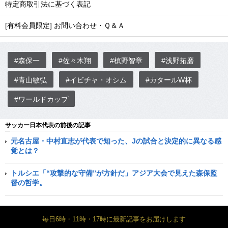
特定商取引法に基づく表記
[有料会員限定] お問い合わせ・Ｑ＆Ａ
#森保一
#佐々木翔
#槙野智章
#浅野拓磨
#青山敏弘
#イビチャ・オシム
#カタールW杯
#ワールドカップ
サッカー日本代表の前後の記事
元名古屋・中村直志が代表で知った、Jの試合と決定的に異なる感
覚とは？
トルシエ「“攻撃的な守備”が方針だ」アジア大会で見えた森保監
督の哲学。
毎日6時・11時・17時に最新記事をお届けします