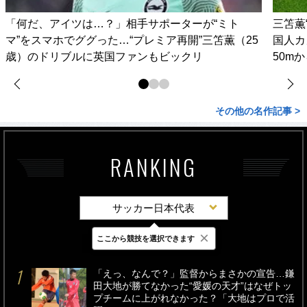
「何だ、アイツは…？」相手サポーターが“ミト
三笘薫
マ”をスマホでググった…“プレミア再開”三笘薫（25
国人カ
歳）のドリブルに英国ファンもビックリ
50m
その他の名作記事 >
RANKING
サッカー日本代表
×
ここから競技を選択できます
最新
24時間
週間
「えっ、なんで？」監督からまさかの宣告…鎌
田大地が勝てなかった“愛媛の天才”はなぜトッ
プチームに上がれなかった？「大地はプロで活