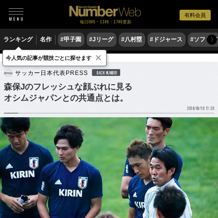
有料会員
毎日6時・11時・17時更新
ランキング
名作
#甲子園
#Jリーグ
#八村塁
#ドジャース
#ソフトバ
〉
×
今人気の記事が競技ごとに探せます
サッカー
サッカー日本代表
サッカー日本代表PRESS
BACK NUMBER
森保Jのフレッシュな顔ぶれに見る
オシムジャパンとの共通点とは。
2018/09/10 11:20