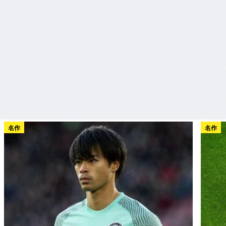
名作
名作