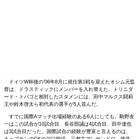
ドイツW杯後の'06年8月に就任第1戦を迎えたオシム元監
督は、ドラスティックにメンバーを入れ替えた。トリニダ
ード・トバゴと相対したスタメンには、田中マルクス闘莉
王や鈴木啓太ら初代表の選手が5人並んだ。
すでに国際Aマッチ出場経験のある6人にしても、駒野友
一はこの試合が10試合目、長谷部誠は4試合目、田中達也
は3試合目だった。国際試合の経験が豊富と言えるのは、
キャプテンでGKの川口能活、三都主アレサンドロ、坪井