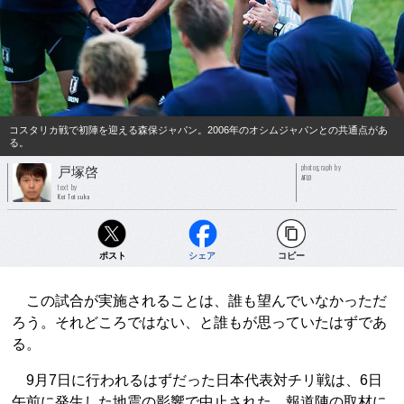
コスタリカ戦で初陣を迎える森保ジャパン。2006年のオシムジャパンとの共通点があ
る。
photograph by
戸塚啓
AFLO
text by
Kei Totsuka
ポスト
シェア
コピー
この試合が実施されることは、誰も望んでいなかっただ
ろう。それどころではない、と誰もが思っていたはずであ
る。
9月7日に行われるはずだった日本代表対チリ戦は、6日
午前に発生した地震の影響で中止された。報道陣の取材に