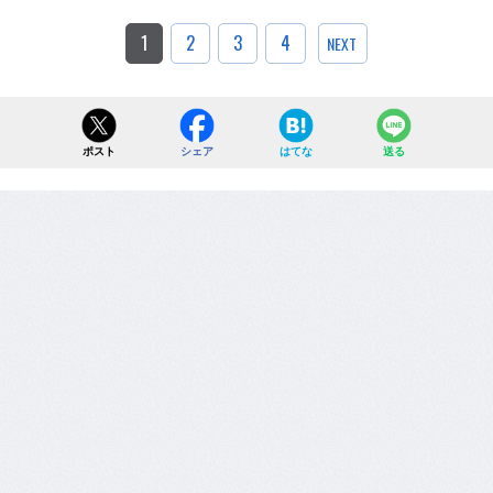
1
2
3
4
NEXT
ポスト
シェア
はてな
送る