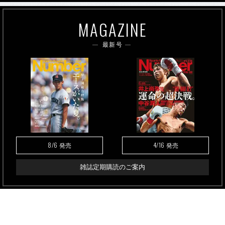
MAGAZINE
最新号
8/6
4/16
発売
発売
雑誌定期購読のご案内