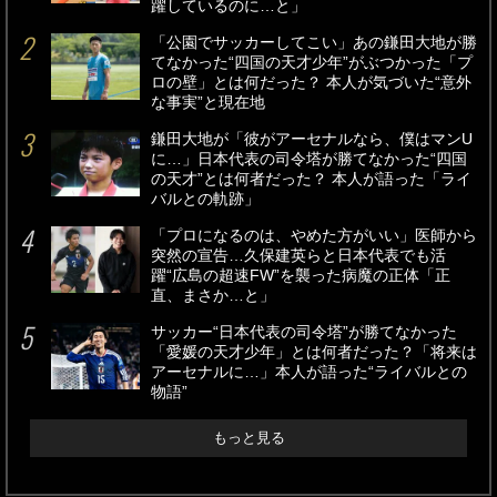
躍しているのに…と」
「公園でサッカーしてこい」あの鎌田大地が勝
てなかった“四国の天才少年”がぶつかった「プ
ロの壁」とは何だった？ 本人が気づいた“意外
な事実”と現在地
鎌田大地が「彼がアーセナルなら、僕はマンU
に…」日本代表の司令塔が勝てなかった“四国
の天才”とは何者だった？ 本人が語った「ライ
バルとの軌跡」
「プロになるのは、やめた方がいい」医師から
突然の宣告…久保建英らと日本代表でも活
躍“広島の超速FW”を襲った病魔の正体「正
直、まさか…と」
サッカー“日本代表の司令塔”が勝てなかった
「愛媛の天才少年」とは何者だった？「将来は
アーセナルに…」本人が語った“ライバルとの
物語”
もっと見る