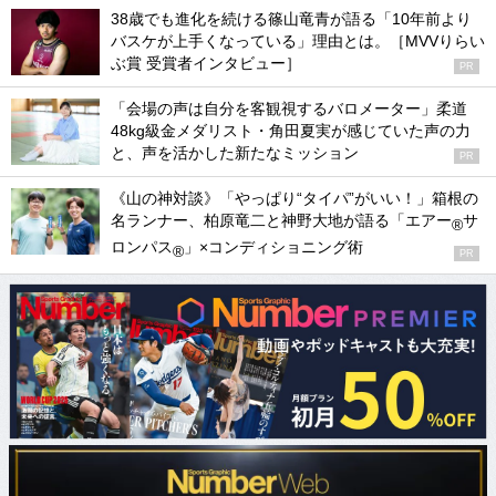
38歳でも進化を続ける篠山竜青が語る「10年前より
バスケが上手くなっている」理由とは。［MVVりらい
ぶ賞 受賞者インタビュー］
PR
「会場の声は自分を客観視するバロメーター」柔道
48kg級金メダリスト・角田夏実が感じていた声の力
と、声を活かした新たなミッション
PR
《山の神対談》「やっぱり“タイパ”がいい！」箱根の
名ランナー、柏原竜二と神野大地が語る「エアー
サ
®
ロンパス
」×コンディショニング術
®
PR