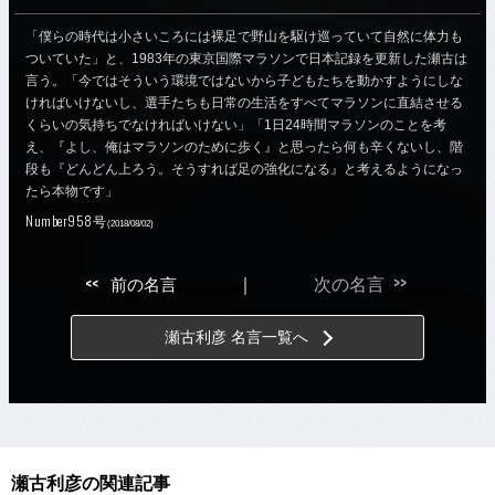
「僕らの時代は小さいころには裸足で野山を駆け巡っていて自然に体力も
ついていた」と、1983年の東京国際マラソンで日本記録を更新した瀬古は
言う。「今ではそういう環境ではないから子どもたちを動かすようにしな
ければいけないし、選手たちも日常の生活をすべてマラソンに直結させる
くらいの気持ちでなければいけない」「1日24時間マラソンのことを考
え、『よし、俺はマラソンのために歩く』と思ったら何も辛くないし、階
段も『どんどん上ろう。そうすれば足の強化になる』と考えるようになっ
たら本物です」
Number958号
(2018/08/02)
>>
<<
前の名言
｜
次の名言
瀬古利彦 名言一覧へ
瀬古利彦の関連記事