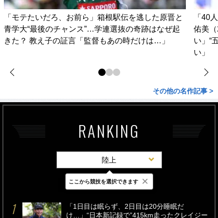
「モテたいだろ、お前ら」箱根駅伝を逃した原晋と
「40
青学大“最後のチャンス”…学連選抜の奇跡はなぜ起
佑美（
きた？ 教え子の証言「監督もあの時だけは…」
い」“
い」
その他の名作記事 >
RANKING
陸上
×
ここから競技を選択できます
最新
24時間
週間
「1日目は眠らず、2日目は20分睡眠だ
け…」“日本新記録で”415km走ったクレイジー