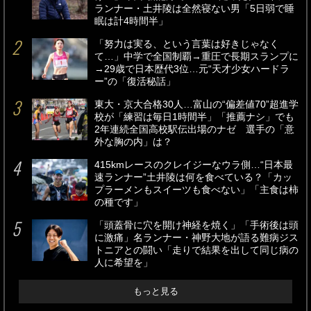
ランナー・土井陵は全然寝ない男「5日弱で睡
眠は計4時間半」
「努力は実る、という言葉は好きじゃなく
て…」中学で全国制覇→重圧で長期スランプに
→29歳で日本歴代3位…元“天才少女ハードラ
ー”の「復活秘話」
東大・京大合格30人…富山の“偏差値70”超進学
校が「練習は毎日1時間半」「推薦ナシ」でも
2年連続全国高校駅伝出場のナゼ 選手の「意
外な胸の内」は？
415kmレースのクレイジーなウラ側…“日本最
速ランナー”土井陵は何を食べている？「カッ
プラーメンもスイーツも食べない」「主食は柿
の種です」
「頭蓋骨に穴を開け神経を焼く」「手術後は頭
に激痛」名ランナー・神野大地が語る難病ジス
トニアとの闘い「走りで結果を出して同じ病の
人に希望を」
もっと見る