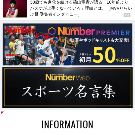
38歳でも進化を続ける篠山竜青が語る「10年前より
バスケが上手くなっている」理由とは。［MVVりらい
ぶ賞 受賞者インタビュー］
PR
INFORMATION