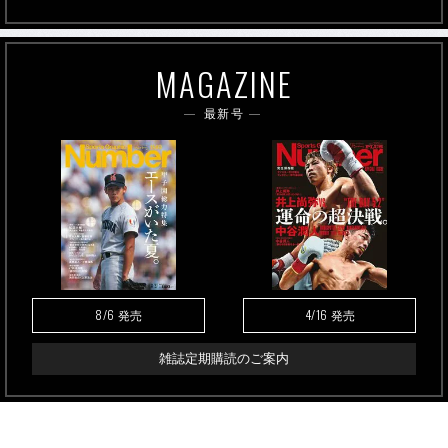
MAGAZINE
最新号
8/6
4/16
発売
発売
雑誌定期購読のご案内