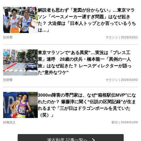
解説者も思わず「意図が分からない」…東京マラ
ソン「ペースメーカー遅すぎ問題」はなぜ起き
た？ 大迫傑は「日本人トップとか言っているうち
は…」
別府響
マラソン | 2026/03/02
東京マラソンで“ある異変”…実況は「プレス工
業」連呼 28歳の伏兵・橋本龍一「異例の一人
旅」はなぜ起きた？ レースディレクターが語っ
た“意外なワケ”
別府響
マラソン | 2026/03/02
3000m障害の専門家は、なぜ“箱根駅伝MVP”にな
れたのか？ 篠藤淳に聞く“伝説の区間記録”が生ま
れるまで「三が日はドラゴンボールを見ていた
（笑）」
杉園昌之
駅伝 | 2026/01/08
瀬古利彦 記事一覧へ