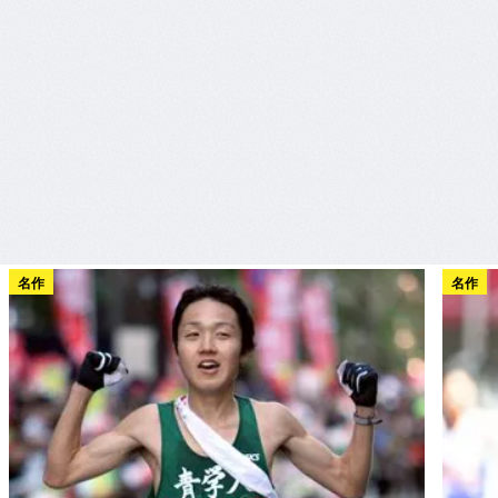
名作
名作