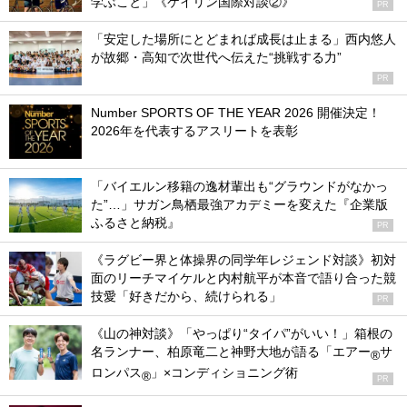
学ぶこと」《ケイリン国際対談②》
PR
「安定した場所にとどまれば成長は止まる」西内悠人
が故郷・高知で次世代へ伝えた“挑戦する力”
PR
Number SPORTS OF THE YEAR 2026 開催決定！
2026年を代表するアスリートを表彰
「バイエルン移籍の逸材輩出も“グラウンドがなかっ
た”…」サガン鳥栖最強アカデミーを変えた『企業版
ふるさと納税』
PR
《ラグビー界と体操界の同学年レジェンド対談》初対
面のリーチマイケルと内村航平が本音で語り合った競
技愛「好きだから、続けられる」
PR
《山の神対談》「やっぱり“タイパ”がいい！」箱根の
名ランナー、柏原竜二と神野大地が語る「エアー
サ
®
ロンパス
」×コンディショニング術
®
PR