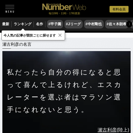
有料会員
毎日6時・11時・17時更新
最新
ランキング
名作
#甲子園
#Jリーグ
#中村剛也
#佐々木朗希
〉
×
今人気の記事が競技ごとに探せます
スポーツ名言集
セ
瀬古利彦の名言
瀬古利彦の名言
私だったら自分の得になると思
って喜んで上るけれど、エスカ
レーターを選ぶ者はマラソン選
手になれないと思う。
瀬古利彦
(陸上)