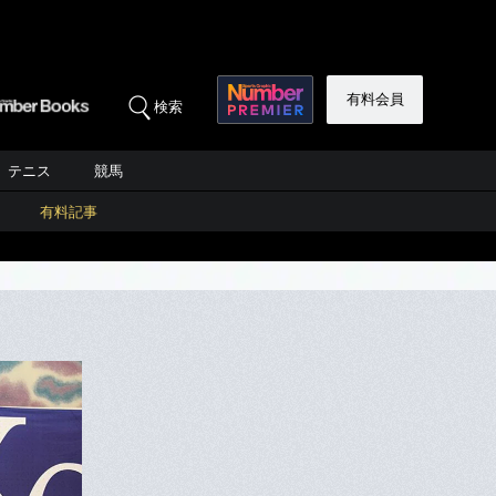
有料会員
検索
テニス
競馬
有料記事