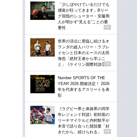
「少しぼやけているだけでも
感覚が狂ってきます」Bリー
グ屈指のシューター・安藤周
人が明かす“見える”ことの重
要性
PR
世界の頂点に君臨し続けるオ
ランダの超人ハリー・ラブレ
イセンと日本のエースの太田
海也「絶対王者から学ぶこ
と」《ケイリン国際対談②》
PR
Number SPORTS OF THE
YEAR 2026 開催決定！ 2026
年を代表するアスリートを表
彰
《ラグビー界と体操界の同学
年レジェンド対談》初対面の
リーチマイケルと内村航平が
本音で語り合った競技愛「好
きだから、続けられる」
PR