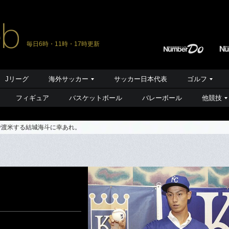
毎日6時・11時・17時更新
Jリーグ
海外サッカー
サッカー日本代表
ゴルフ
フィギュア
バスケットボール
バレーボール
他競技
で渡米する結城海斗に幸あれ。