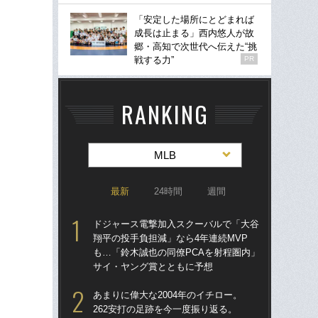
「安定した場所にとどまれば
成長は止まる」西内悠人が故
郷・高知で次世代へ伝えた“挑
戦する力”
PR
RANKING
MLB
最新
24時間
週間
ドジャース電撃加入スクーバルで「大谷
ド
翔平の投手負担減」なら4年連続MVP
翔平
も…「鈴木誠也の同僚PCAを射程圏内」
も…
サイ・ヤング賞とともに予想
サ
あまりに偉大な2004年のイチロー。
「
262安打の足跡を今一度振り返る。
ッ