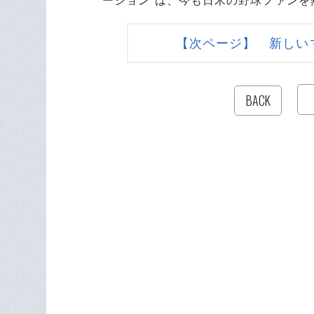
ーション”は、今も日米の野球ファンを
【次ページ】 新しい
BACK