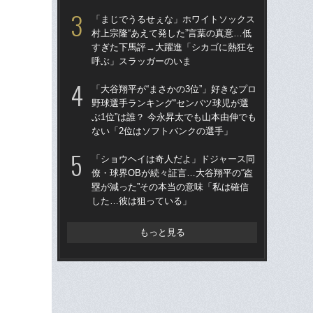
は黒
「まじでうるせぇな」ホワイトソックス
平
村上宗隆“あえて発した”言葉の真意…低
すぎた下馬評→大躍進「シカゴに熱狂を
「
呼ぶ」スラッガーのいま
平の
判
「大谷翔平が“まさかの3位”」好きなプロ
で
野球選手ランキング“センバツ球児が選
思
ぶ1位”は誰？ 今永昇太でも山本由伸でも
ない「2位はソフトバンクの選手」
「
僚・
「ショウヘイは奇人だよ」ドジャース同
塁が
僚・球界OBが続々証言…大谷翔平の“盗
し
塁が減った”その本当の意味「私は確信
した…彼は狙っている」
左ひ
流“
ジ
もっと見る
で