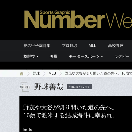
夏の甲子園特集
プロ野球
MLB
高校野球
格闘技
将棋
モータースポーツ
ラグビー
野球
MLB
野茂や大谷が切り開いた道の先へ。16歳
野球善哉
BACK NUMBER
野茂や大谷が切り開いた道の先へ。
16歳で渡米する結城海斗に幸あれ。
text by