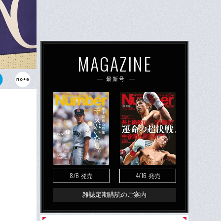
MAGAZINE
最新号
いう決断は、
ことだろう。
8/6
4/16
発売
発売
雑誌定期購読のご案内