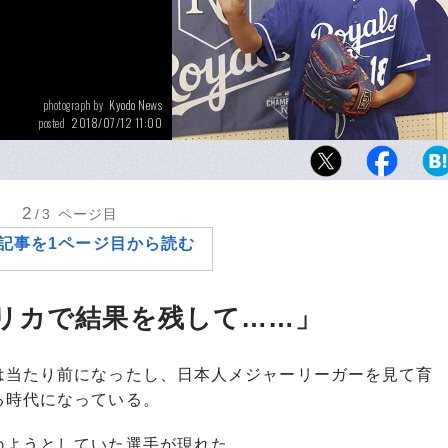
Kyodo News
photograph by
2018/07/12 11:00
posted
結城海斗が下した「甲子園を目指さない」と
現在の日本野球界では勇気がいる決断だった
2
/3
ページ目
記事を1ページ目から読む
リカで結果を残して……」
当たり前になったし、日本人メジャーリーガーを見て育
る時代になっている。
ようとしていた選手が現れた。