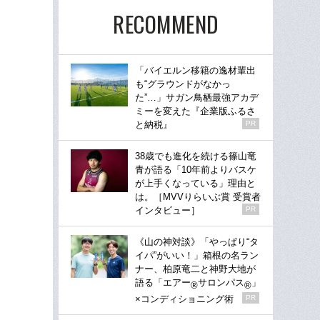
RECOMMEND
「バイエルン移籍の逸材輩出
も“グラウンドがなかっ
た”…」サガン鳥栖最強アカデ
ミーを変えた『企業版ふるさ
と納税』
PR
38歳でも進化を続ける篠山竜
青が語る「10年前よりバスケ
が上手くなっている」理由と
は。［MVVりらいぶ賞 受賞者
インタビュー］
PR
《山の神対談》「やっぱり“タ
イパ”がいい！」箱根の名ラン
ナー、柏原竜二と神野大地が
語る「エアー
サロンパス
」
®
®
×コンディショニング術
PR