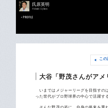
氏原英明
Hideaki Ujihara
PROFILE
この
大谷「野茂さんがアメ
いまではメジャーリーグを目指すのは
った世代がプロ野球界の中心で活躍す
そんな野茂の姿に、自身の将来を重ね